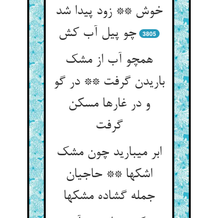
خوش ** زود پیدا شد
چو پیل آب کش‏
3805
همچو آب از مشک
باریدن گرفت ** در گو
و در غارها مسکن
گرفت‏
ابر می‏بارید چون مشک
اشکها ** حاجیان
جمله گشاده مشکها