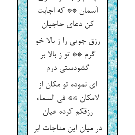
آسمان ** که اجابت
کن دعای حاجیان‏
رزق جویی را ز بالا خو
گرم ** تو ز بالا بر
گشودستی درم‏
ای نموده تو مکان از
لامکان ** فی السماء
رزقکم کرده عیان‏
در میان این مناجات ابر