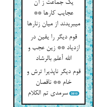
یک جماعت ز آن
عجایب کارها **
می‏بریدند از میان زنارها
قوم دیگر را یقین در
ازدیاد ** زین عجب و
الله أعلم بالرشاد
قوم دیگر ناپذیرا ترش و
خام ** ناقصان
سرمدی تم الکلام‏
3810