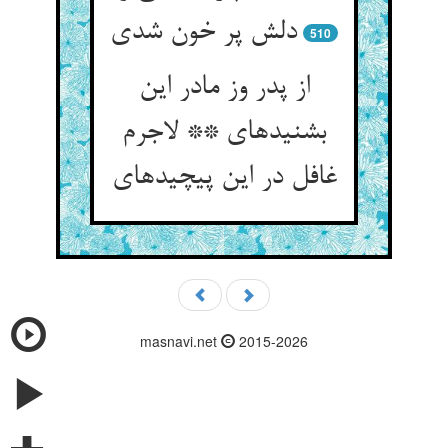
دلش پر خون شدی‏
510
از پدر وز مادر این
بشنیده‏ای ** لاجرم
غافل در این پیچیده‏ای‏
masnavi.net
2015-2026