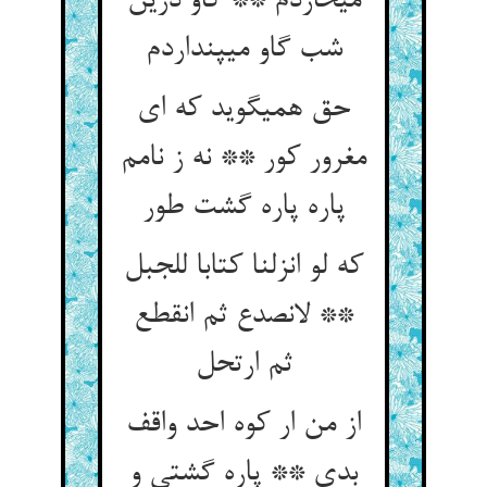
می‏خاردم ** کاو درین
شب گاو می‏پنداردم‏
حق همی‏گوید که ای
مغرور کور ** نه ز نامم
پاره پاره گشت طور
که لو انزلنا کتابا للجبل
** لانصدع ثم انقطع
ثم ارتحل‏
از من ار کوه احد واقف
بدی ** پاره گشتی و