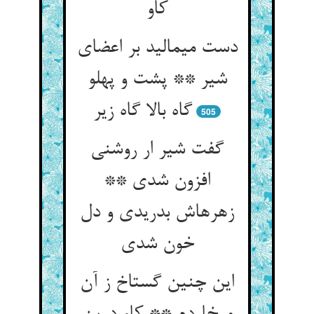
کاو
دست می‏مالید بر اعضای
شیر ** پشت و پهلو
گاه بالا گاه زیر
505
گفت شیر ار روشنی
افزون شدی **
زهره‏اش بدریدی و دل
خون شدی‏
این چنین گستاخ ز آن