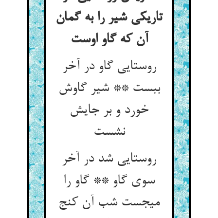
تاریکی شیر را به گمان
آن که گاو اوست
روستایی گاو در آخر
ببست ** شیر گاوش
خورد و بر جایش
نشست‏
روستایی شد در آخر
سوی گاو ** گاو را
می‏جست شب آن کنج