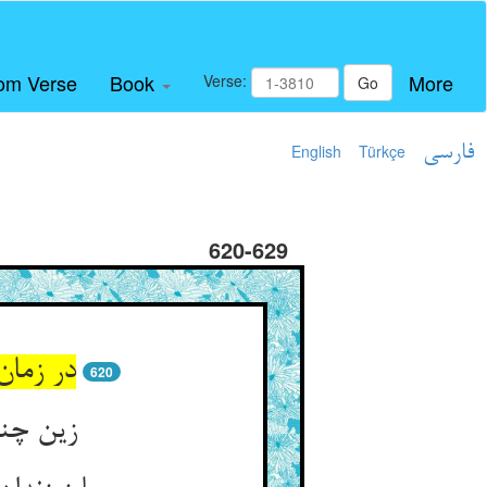
om Verse
Book
More
Verse:
Go
فارسی
Türkçe
English
620-629
در زمان
620
زین چنی