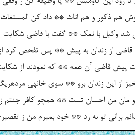
ن تا رود این گاومیش ** یا وظیفه کن ز وقفی ل
وش هم ذکور و هم اناث ** داد کن المستغاث ا
شد وکیل با نمک ** گفت با قاضی شکایت ی
را قاضی از زندان به پیش ** پس تفحص کرد از
 پیش قاضی آن همه ** که نمودند از شکایت 
ز از این زندان برو ** سوی خانه‏ی مرده‏ر
 مان من احسان تست ** همچو کافر جنتم زن
دانم برانی تو به رد ** خود بمیرم من ز تقصیر