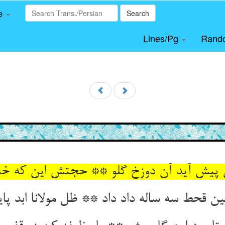
le
Search
Lines/Pg
Rand
 پیش آید آن دوزخ گلو ** حجتش این که خدا 
ن قحط سه ساله داد داد ** ظل مولانا ابد پاین