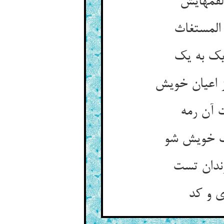
قمه‏ایش‏
لمستغاث‏
ک به یک‏
 اعیان خویش‏
آن رمه‏
یگ خویش شو
دان تست‏
ی و کد