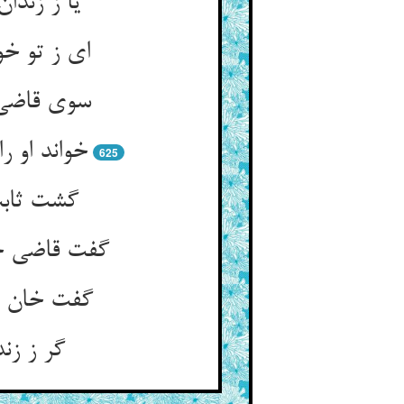
یا ز زندا
ای ز تو خ
سوی قاضی 
خواند او 
625
گشت ثابت
گفت قاضی خی
گفت خان و
گر ز زن