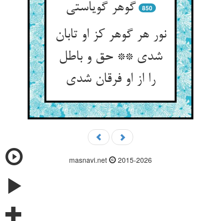
گوهر گویاستی‏
850
نور هر گوهر کز او تابان
شدی ** حق و باطل
را از او فرقان شدی‏
masnavi.net
2015-2026