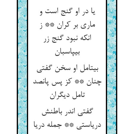
یا در او گنج است و
ماری بر کران ** ز
انکه نبود گنج زر
بی‏پاسبان‏
بی‏تامل او سخن گفتی
چنان ** کز پس پانصد
تامل دیگران‏
گفتی اندر باطنش
دریاستی ** جمله دریا