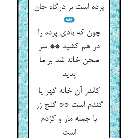
پرده است بر درگاه جان‏
845
چون که بادی پرده را
در هم کشید ** سر
صحن خانه شد بر ما
پدید
کاندر آن خانه گهر یا
گندم است ** گنج زر
یا جمله مار و کژدم
است‏