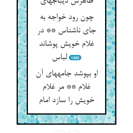
ظاهرش دیباجه‏ای‏
چون رود خواجه به
جای ناشناس ** در
غلام خویش پوشاند
لباس‏
1485
او بپوشد جامه‏های آن
غلام ** مر غلام
خویش را سازد امام‏