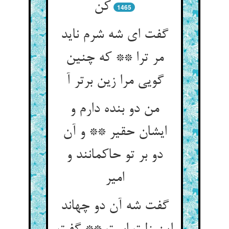
کن‏
1465
گفت ای شه شرم ناید
مر ترا ** که چنین
گویی مرا زین برتر آ
من دو بنده دارم و
ایشان حقیر ** و آن
دو بر تو حاکمانند و
امیر
گفت شه آن دو چه‏اند