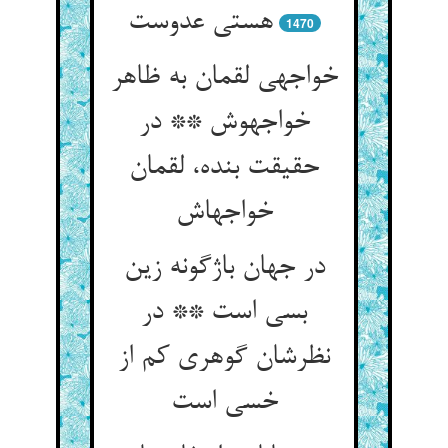
هستی عدوست‏
1470
خواجه‏ی لقمان به ظاهر
خواجه‏وش ** در
حقیقت بنده، لقمان
خواجه‏اش‏
در جهان باژگونه زین
بسی است ** در
نظرشان گوهری کم از
خسی است‏