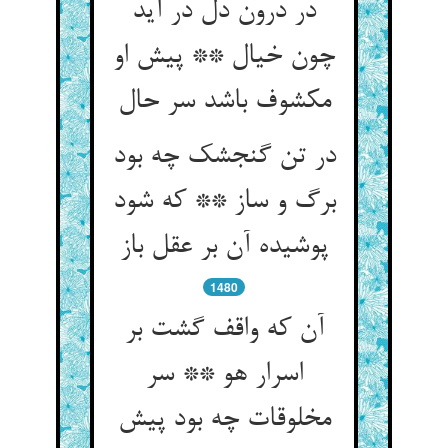
در درون دل در آید
چون خیال ** پیش او
مکشوف باشد سر حال‏
در تن گنجشک چه بود
برگ و ساز ** که شود
پوشیده آن بر عقل باز
1480
آن که واقف گشت بر
اسرار هو ** سر
مخلوقات چه بود پیش