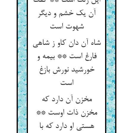
این زلت است ** گفت
آن یک خشم و دیگر
شهوت است‏
شاه آن دان کاو ز شاهی
فارغ است ** بی‏مه و
خورشید نورش بازغ
است‏
مخزن آن دارد که
مخزن ذات اوست **
هستی او دارد که با