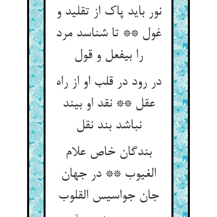
نور باید پاک از تقلید و
غول ** تا شناسد مرد
را بی‏فعل و قول‏
در رود در قلب او از راه
عقل ** نقد او بیند
نباشد بند نقل‏
بندگان خاص علام
الغیوب ** در جهان
جان جواسیس القلوب‏