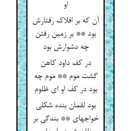
او
آن که بر افلاک رفتارش
بود ** بر زمین رفتن
چه دشوارش بود
در کف داود کاهن
گشت موم ** موم چه
بود در کف او ای ظلوم‏
بود لقمان بنده شکلی
خواجه‏ای ** بندگی بر