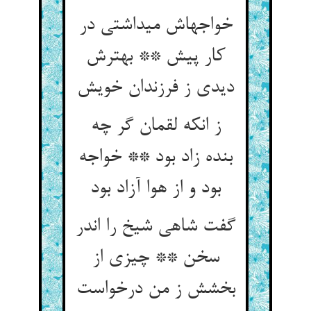
خواجه‏اش می‏داشتی در
کار پیش ** بهترش
دیدی ز فرزندان خویش‏
ز انکه لقمان گر چه
بنده زاد بود ** خواجه
بود و از هوا آزاد بود
گفت شاهی شیخ را اندر
سخن ** چیزی از
بخشش ز من درخواست