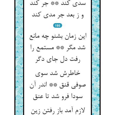
سدی کند ** جر کند
و ز بعد جر مدی کند
195
این زمان بشنو چه مانع
شد مگر ** مستمع را
رفت دل جای دگر
خاطرش شد سوی
صوفی قنق ** اندر آن
سودا فرو شد تا عنق‏
لازم آمد باز رفتن زین