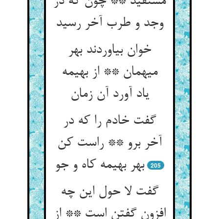
مستفید ** چون که در
وجد و طرب آخر رسید
خوان بیاوردند بهر
میهمان ** از بهیمه
یاد آورد آن زمان‏
گفت خادم را که در
آخر برو ** راست کن
بهر بهیمه کاه و جو
205
گفت لا حول این چه
افزون گفتن است ** از