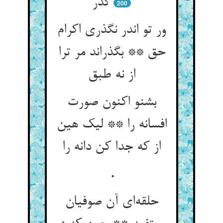
گذر
200
ور تو اندر نگذری اکرام
حق ** بگذراند مر ترا
از نه طبق‏
بشنو اکنون صورت
افسانه را ** لیک هین
از که جدا کن دانه را
.
حلقه‌ای آن صوفیان