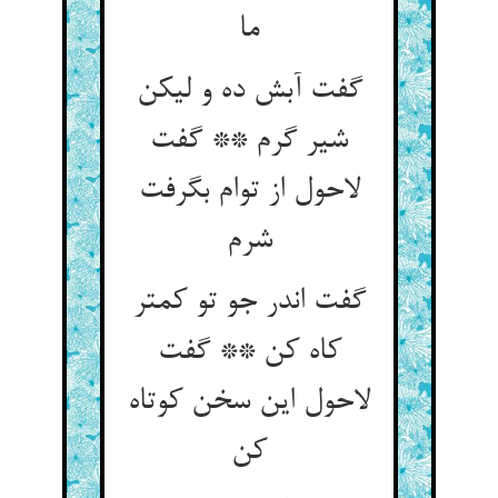
ما
گفت آبش ده و لیکن
شیر گرم ** گفت
لاحول از توام بگرفت
شرم‏
گفت اندر جو تو کمتر
کاه کن ** گفت
لاحول این سخن کوتاه
کن‏