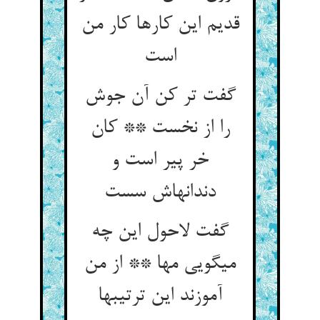
قدیم این کارها کار من
است‏
گفت تر کن آن جوش
را از نخست ** کان
خر پیر است و
دندانهاش سست‏
گفت لاحول این چه
می‏گویی مها ** از من
آموزند این ترتیبها