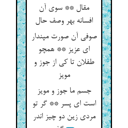
مقال ** سوی آن
افسانه بهر وصف حال‏
صوفی آن صورت مپندار
ای عزیز ** همچو
طفلان تا کی از جوز و
مویز
جسم ما جوز و مویز
است ای پسر ** گر تو
مردی زین دو چیز اندر