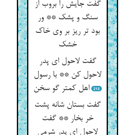
گفت جایش را بروب از
سنگ و پشک ** ور
بود تر ریز بر وی خاک
خشک‏
گفت لاحول ای پدر
لاحول کن ** با رسول
اهل کمتر گو سخن‏
215
گفت بستان شانه پشت
خر بخار ** گفت
لاحول ای پدر شرمی