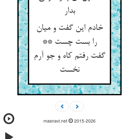
بدار
خادم این گفت و میان
را بست چست **
گفت رفتم کاه و جو آرم
نخست‏
masnavi.net
2015-2026