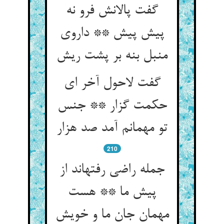
گفت پالانش فرو نه
پیش پیش ** داروی
منبل بنه بر پشت ریش‏
گفت لاحول آخر ای
حکمت گزار ** جنس
تو مهمانم آمد صد هزار
210
جمله راضی رفته‏اند از
پیش ما ** هست
مهمان جان ما و خویش