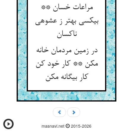
مراعات خسان **
بی‏کسی بهتر ز عشوه‏ی
ناکسان‏
در زمین مردمان خانه
مکن ** کار خود کن
کار بیگانه مکن‏
masnavi.net
2015-2026