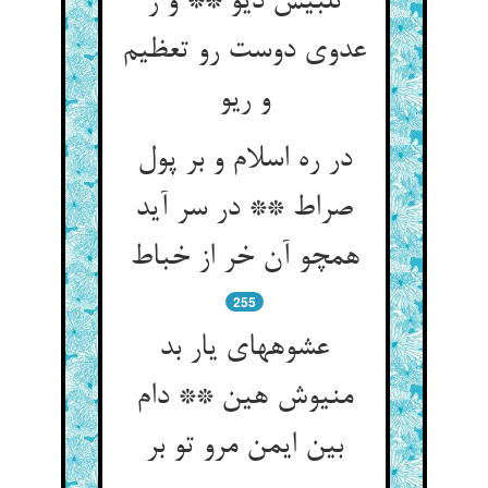
تلبیس دیو ** و ز
عدوی دوست رو تعظیم
و ریو
در ره اسلام و بر پول
صراط ** در سر آید
همچو آن خر از خباط
255
عشوه‏های یار بد
منیوش هین ** دام
بین ایمن مرو تو بر