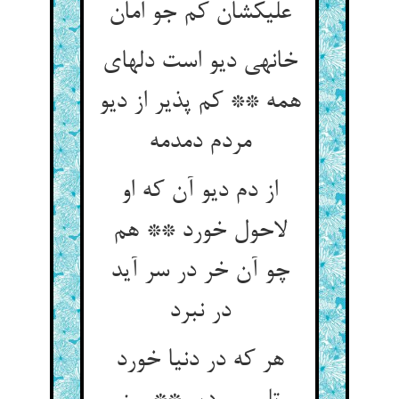
علیک‏شان کم جو امان‏
خانه‏ی دیو است دلهای
همه ** کم پذیر از دیو
مردم دمدمه‏
از دم دیو آن که او
لاحول خورد ** هم
چو آن خر در سر آید
در نبرد
هر که در دنیا خورد