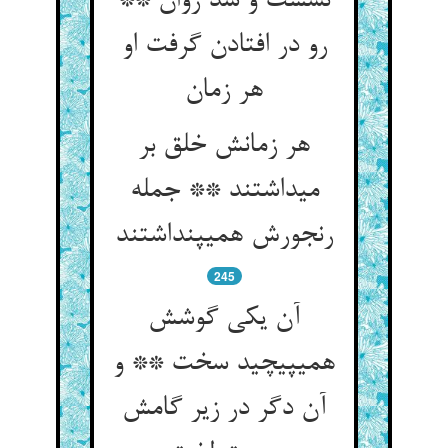
نشست و شد روان **
رو در افتادن گرفت او
هر زمان‏
هر زمانش خلق بر
می‏داشتند ** جمله
رنجورش همی‏پنداشتند
245
آن یکی گوشش
همی‏پیچید سخت ** و
آن دگر در زیر گامش