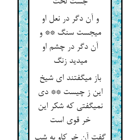
جست لخت‏
و آن دگر در نعل او
می‏جست سنگ ** و
آن دگر در چشم او
می‏دید زنگ‏
باز می‏گفتند ای شیخ
این ز چیست ** دی
نمی‏گفتی که شکر این
خر قوی است‏
گفت آن خر کاو به شب