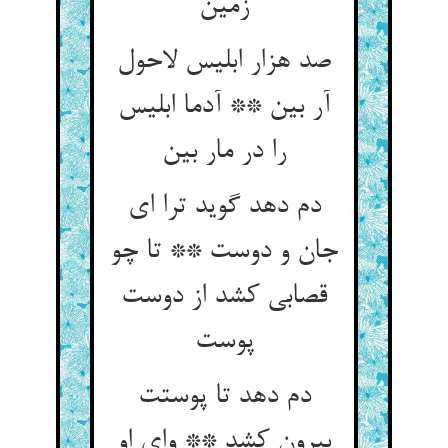
زمین‏
صد هزار ابلیس لاحول
آر بین ** آدما ابلیس
را در مار بین‏
دم دهد گوید ترا ای
جان و دوست ** تا چو
قصابی کشد از دوست
پوست‏
دم دهد تا پوستت
بیرون کشد ** وای او