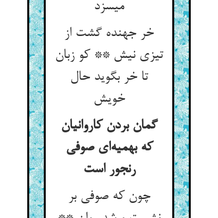
می‏سزد
خر جهنده گشت از
تیزی نیش ** کو زبان
تا خر بگوید حال
خویش‏
گمان بردن کاروانیان
که بهمیه‌ای صوفی
رنجور است
چون که صوفی بر