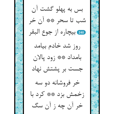
بس به پهلو گشت آن
شب تا سحر ** آن خر
بی‏چاره از جوع البقر
240
روز شد خادم بیامد
بامداد ** زود پالان
جست بر پشتش نهاد
خر فروشانه دو سه
زخمش بزد ** کرد با
خر آن چه ز آن سگ