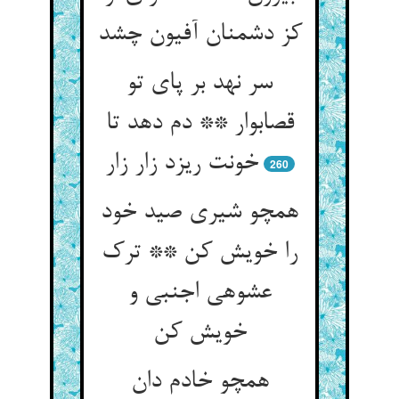
کز دشمنان آفیون چشد
سر نهد بر پای تو
قصاب‏وار ** دم دهد تا
خونت ریزد زار زار
260
همچو شیری صید خود
را خویش کن ** ترک
عشوه‏ی اجنبی و
خویش کن‏
همچو خادم دان