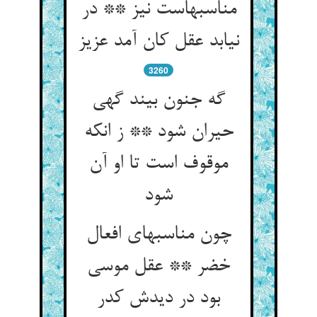
مناسبهاست نیز ** در
نیابد عقل کان آمد عزیز
3260
گه جنون بیند گهی
حیران شود ** ز انکه
موقوف است تا او آن
شود
چون مناسبهای افعال
خضر ** عقل موسی
بود در دیدش کدر