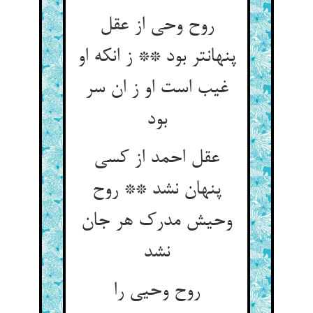
روح وحی از عقل
پنهان‏تر بود ** ز انکه او
غیب است او ز ان سر
بود
عقل احمد از کسی
پنهان نشد ** روح
وحیش مدرک هر جان
نشد
روح وحیی را