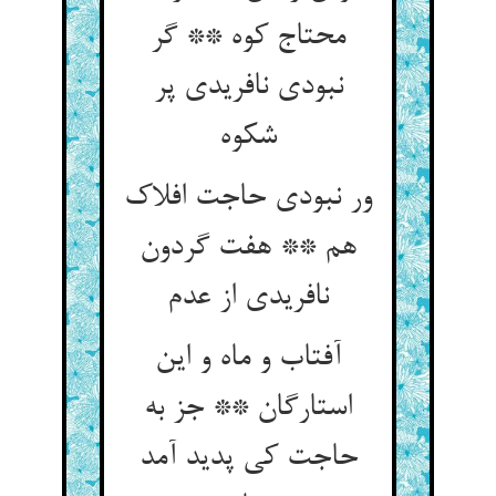
محتاج کوه ** گر
نبودی نافریدی پر
شکوه‏
ور نبودی حاجت افلاک
هم ** هفت گردون
نافریدی از عدم‏
آفتاب و ماه و این
استارگان ** جز به
حاجت کی پدید آمد