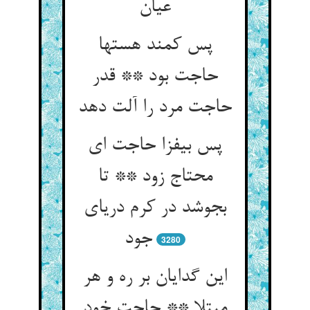
عیان‏
پس کمند هستها
حاجت بود ** قدر
حاجت مرد را آلت دهد
پس بیفزا حاجت ای
محتاج زود ** تا
بجوشد در کرم دریای
جود
3280
این گدایان بر ره و هر
مبتلا ** حاجت خود