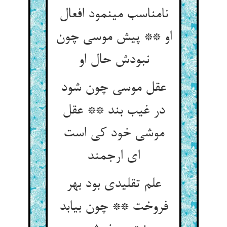
نامناسب می‏نمود افعال
او ** پیش موسی چون
نبودش حال او
عقل موسی چون شود
در غیب بند ** عقل
موشی خود کی است
ای ارجمند
علم تقلیدی بود بهر
فروخت ** چون بیابد