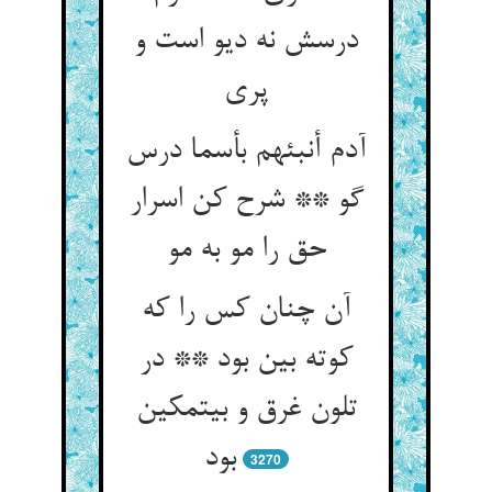
درسش نه دیو است و
پری‏
آدم أنبئهم بأسما درس
گو ** شرح کن اسرار
حق را مو به مو
آن چنان کس را که
کوته بین بود ** در
تلون غرق و بی‏تمکین
بود
3270