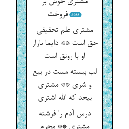
مشتری خوش بر
فروخت‏
3265
مشتری علم تحقیقی
حق است ** دایما بازار
او با رونق است‏
لب ببسته مست در بیع
و شری ** مشتری
بی‏حد که الله اشتری‏
درس آدم را فرشته
مشتری ** محرم