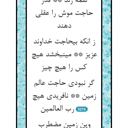
لقمه رند ** قدر
حاجت موش را عقلی
دهند
ز انکه بی‏حاجت خداوند
عزیز ** می‏نبخشد هیچ
کس را هیچ چیز
گر نبودی حاجت عالم
زمین ** نافریدی هیچ
رب العالمین‏
3275
وین زمین مضطرب