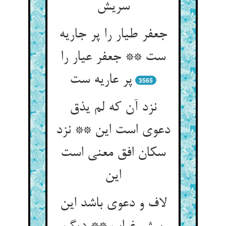
سریش‏
جعفر طیار را پر جاریه
ست ** جعفر عیار را
پر عاریه ست‏
3565
نزد آن که لم یذق
دعوی است این ** نزد
سکان افق معنی است
این‏
لاف و دعوی باشد این