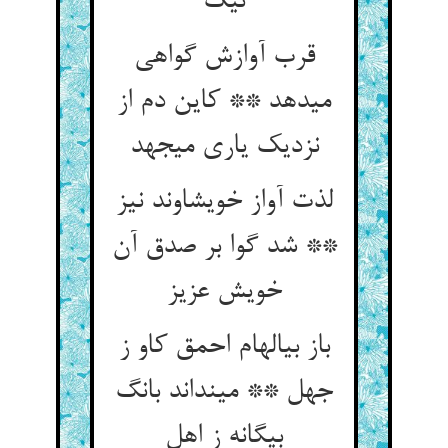
نیک‏
قرب آوازش گواهی
می‏دهد ** کاین دم از
نزدیک یاری می‏جهد
لذت آواز خویشاوند نیز
** شد گوا بر صدق آن
خویش عزیز
باز بی‏الهام احمق کاو ز
جهل ** می‏نداند بانگ
بیگانه ز اهل‏