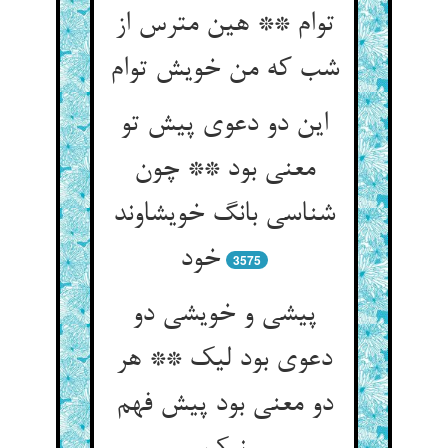
توام ** هین مترس از
شب که من خویش توام‏
این دو دعوی پیش تو
معنی بود ** چون
شناسی بانگ خویشاوند
خود
3575
پیشی و خویشی دو
دعوی بود لیک ** هر
دو معنی بود پیش فهم