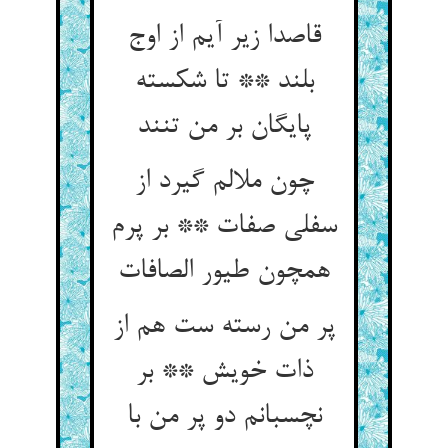
قاصدا زیر آیم از اوج
بلند ** تا شکسته
پایگان بر من تنند
چون ملالم گیرد از
سفلی صفات ** بر پرم
همچون طیور الصافات‏
پر من رسته ست هم از
ذات خویش ** بر
نچسبانم دو پر من با