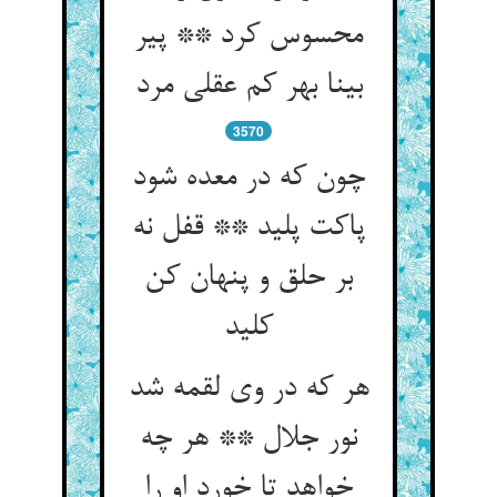
محسوس کرد ** پیر
بینا بهر کم عقلی مرد
3570
چون که در معده شود
پاکت پلید ** قفل نه
بر حلق و پنهان کن
کلید
هر که در وی لقمه شد
نور جلال ** هر چه
خواهد تا خورد او را