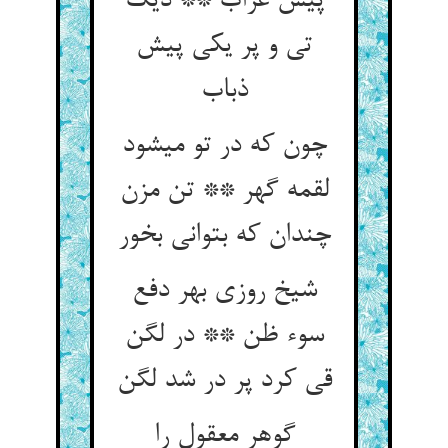
پیش غراب ** دیگ
تی و پر یکی پیش
ذباب‏
چون که در تو می‏شود
لقمه گهر ** تن مزن
چندان که بتوانی بخور
شیخ روزی بهر دفع
سوء ظن ** در لگن
قی کرد پر در شد لگن‏
گوهر معقول را