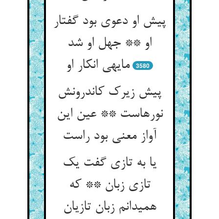
پیش او دعوی بود گفتار
او ** جهل او شد
مایه‏ی انکار او
3580
پیش زیرک کاندرونش
نورهاست ** عین این
آواز معنی بود راست‏
یا به تازی گفت یک
تازی زبان ** که
همی‏دانم زبان تازیان‏