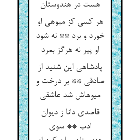
هست در هندوستان‏
هر کسی کز میوه‏ی او
خورد و برد ** نه شود
او پیر نه هرگز بمرد
پادشاهی این شنید از
صادقی ** بر درخت و
میوه‏اش شد عاشقی‏
قاصدی دانا ز دیوان
ادب ** سوی