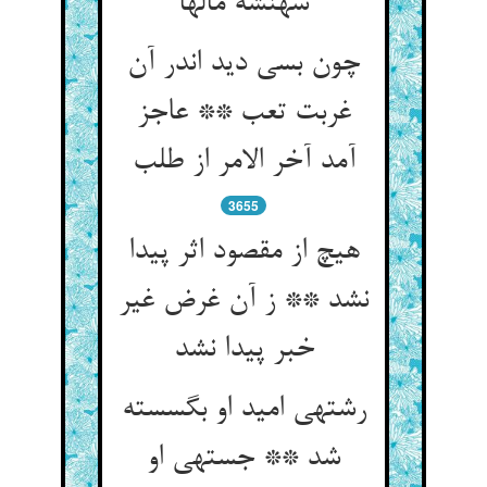
شهنشه مالها
چون بسی دید اندر آن
غربت تعب ** عاجز
آمد آخر الامر از طلب‏
3655
هیچ از مقصود اثر پیدا
نشد ** ز آن غرض غیر
خبر پیدا نشد
رشته‏ی امید او بگسسته
شد ** جسته‏ی او