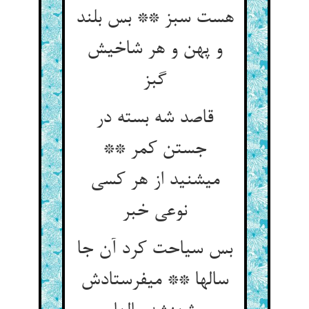
هست سبز ** بس بلند
و پهن و هر شاخیش
گبز
قاصد شه بسته در
جستن کمر **
می‏شنید از هر کسی
نوعی خبر
بس سیاحت کرد آن جا
سالها ** می‏فرستادش