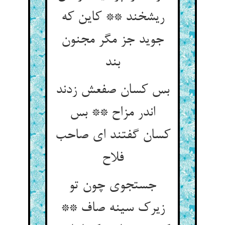
ریشخند ** کاین که
جوید جز مگر مجنون
بند
بس کسان صفعش زدند
اندر مزاح ** بس
کسان گفتند ای صاحب
فلاح‏
جستجوی چون تو
زیرک سینه صاف **