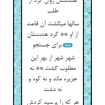
هندستان روان کرد از
طلب‏
سالها می‏گشت آن قاصد
از او ** گرد هندستان
برای جستجو
3645
شهر شهر از بهر این
مطلوب گشت ** نه
جزیره ماند و نه کوه و
نه دشت‏
هر که را پرسید کردش