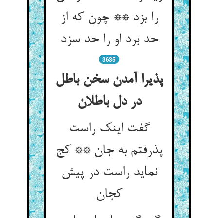
را بزد ** چون که از
حد برد او را حد سزد
3635
پذیرا آمدن سخن باطل
در دل باطلان‏
گفت اینک راست
پذرفتم به جان ** کج
نماید راست در پیش
کجان‏