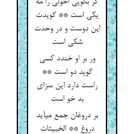
گر بگویی احولی را مه
یکی است ** گویدت
این دوست و در وحدت
شکی است‏
ور بر او خندد کسی
گوید دو است **
راست دارد این سزای
بد خو است‏
بر دروغان جمع می‏آید
دروغ ** الخبیثات