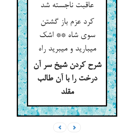
عاقبت ناجسته شد
کرد عزم باز گشتن
سوی شاه ** اشک
می‏بارید و می‏برید راه‏
شرح کردن شیخ سر آن
درخت را با آن طالب
مقلد