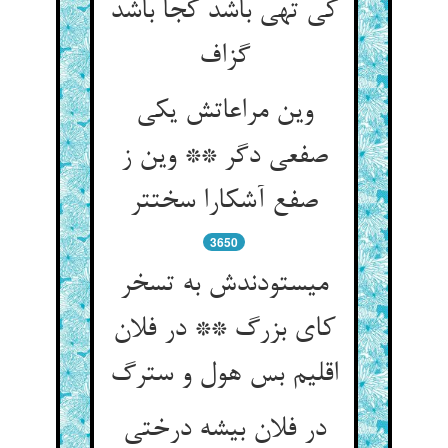
کی تهی باشد کجا باشد
گزاف‏
وین مراعاتش یکی
صفعی دگر ** وین ز
صفع آشکارا سخت‏تر
3650
می‏ستودندش به تسخر
کای بزرگ ** در فلان
اقلیم بس هول و سترگ‏
در فلان بیشه درختی