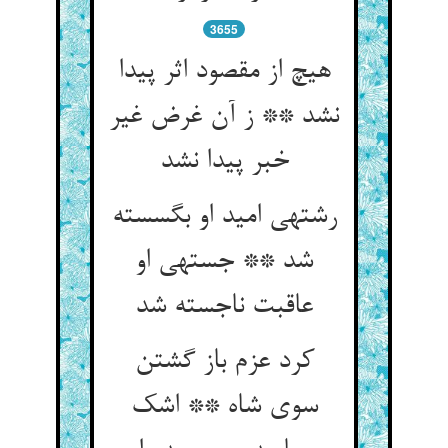
3655
هیچ از مقصود اثر پیدا
نشد ** ز آن غرض غیر
خبر پیدا نشد
رشته‏ی امید او بگسسته
شد ** جسته‏ی او
عاقبت ناجسته شد
کرد عزم باز گشتن
سوی شاه ** اشک