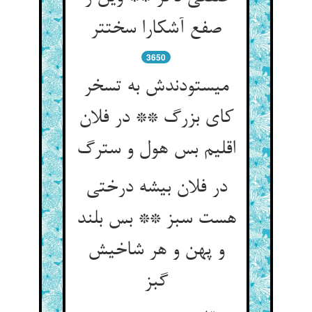
صفع آشکارا سخت‏تر
3650
می‏ستودندش به تسخر
کای بزرگ ** در فلان
اقلیم بس هول و سترگ‏
در فلان بیشه درختی
هست سبز ** بس بلند
و پهن و هر شاخیش
گبز