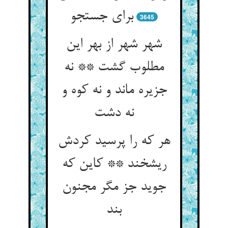
برای جستجو
3645
شهر شهر از بهر این
مطلوب گشت ** نه
جزیره ماند و نه کوه و
نه دشت‏
هر که را پرسید کردش
ریشخند ** کاین که
جوید جز مگر مجنون
بند