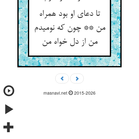
تا دعای او بود همراه
من ** چون که نومیدم
من از دل خواه من‏
masnavi.net
2015-2026