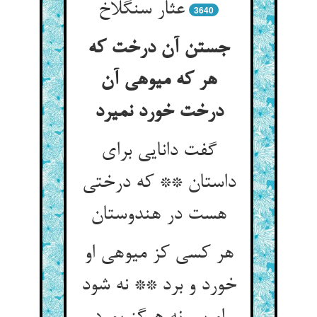
عثار سنگ‏لاخ‏
3640
جستن آن درخت که
هر که میوه‏ی آن
درخت خورد نمیرد
گفت دانایی برای
داستان ** که درختی
هست در هندوستان‏
هر کسی کز میوه‏ی او
خورد و برد ** نه شود