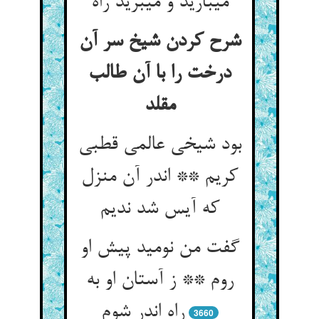
می‏بارید و می‏برید راه‏
شرح کردن شیخ سر آن
درخت را با آن طالب
مقلد
بود شیخی عالمی قطبی
کریم ** اندر آن منزل
که آیس شد ندیم‏
گفت من نومید پیش او
روم ** ز آستان او به
راه اندر شوم‏
3660