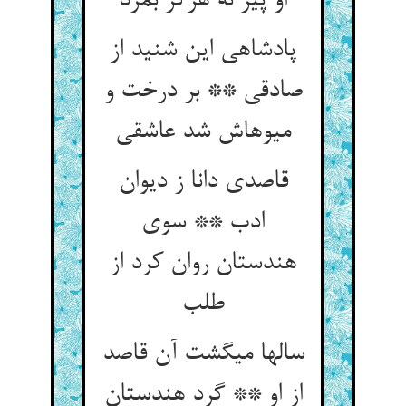
او پیر نه هرگز بمرد
پادشاهی این شنید از
صادقی ** بر درخت و
میوه‏اش شد عاشقی‏
قاصدی دانا ز دیوان
ادب ** سوی
هندستان روان کرد از
طلب‏
سالها می‏گشت آن قاصد
از او ** گرد هندستان