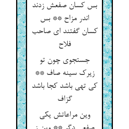
بس کسان صفعش زدند
اندر مزاح ** بس
کسان گفتند ای صاحب
فلاح‏
جستجوی چون تو
زیرک سینه صاف **
کی تهی باشد کجا باشد
گزاف‏
وین مراعاتش یکی
صفعی دگر ** وین ز