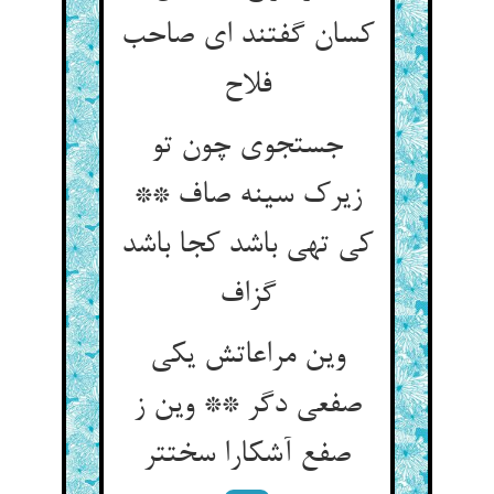
کسان گفتند ای صاحب
فلاح‏
جستجوی چون تو
زیرک سینه صاف **
کی تهی باشد کجا باشد
گزاف‏
وین مراعاتش یکی
صفعی دگر ** وین ز
صفع آشکارا سخت‏تر