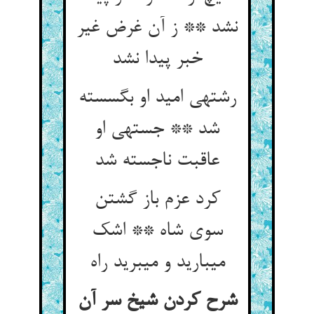
نشد ** ز آن غرض غیر
خبر پیدا نشد
رشته‏ی امید او بگسسته
شد ** جسته‏ی او
عاقبت ناجسته شد
کرد عزم باز گشتن
سوی شاه ** اشک
می‏بارید و می‏برید راه‏
شرح کردن شیخ سر آن