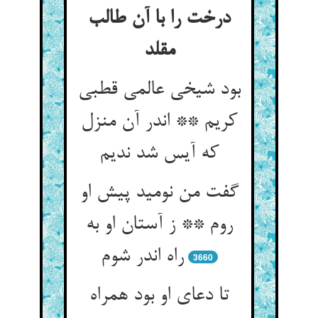
درخت را با آن طالب
مقلد
بود شیخی عالمی قطبی
کریم ** اندر آن منزل
که آیس شد ندیم‏
گفت من نومید پیش او
روم ** ز آستان او به
راه اندر شوم‏
3660
تا دعای او بود همراه