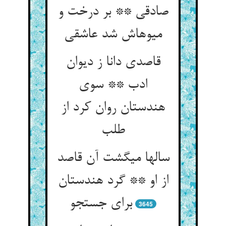
صادقی ** بر درخت و
میوه‏اش شد عاشقی‏
قاصدی دانا ز دیوان
ادب ** سوی
هندستان روان کرد از
طلب‏
سالها می‏گشت آن قاصد
از او ** گرد هندستان
برای جستجو
3645