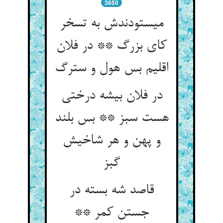
3650
می‏ستودندش به تسخر
کای بزرگ ** در فلان
اقلیم بس هول و سترگ‏
در فلان بیشه درختی
هست سبز ** بس بلند
و پهن و هر شاخیش
گبز
قاصد شه بسته در
جستن کمر **