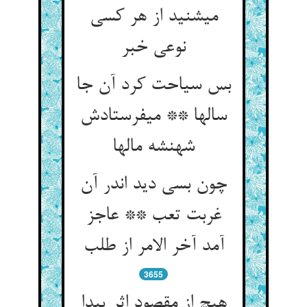
می‏شنید از هر کسی
نوعی خبر
بس سیاحت کرد آن جا
سالها ** می‏فرستادش
شهنشه مالها
چون بسی دید اندر آن
غربت تعب ** عاجز
آمد آخر الامر از طلب‏
3655
هیچ از مقصود اثر پیدا