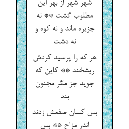
شهر شهر از بهر این
مطلوب گشت ** نه
جزیره ماند و نه کوه و
نه دشت‏
هر که را پرسید کردش
ریشخند ** کاین که
جوید جز مگر مجنون
بند
بس کسان صفعش زدند
اندر مزاح ** بس