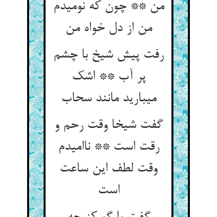
من ** چون که نومیدم
من از دل خواه من‏
رفت پیش شیخ با چشم
پر آب ** اشک
می‏بارید مانند سحاب‏
گفت شیخا وقت رحم و
رقت است ** ناامیدم
وقت لطف این ساعت
است‏