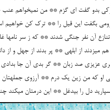
کی بدو گفت ای گزم ** من نمی‏خواهم عنب خو
ومی بگفت این قیل را ** ترک کن خواهیم است
تنازع آن نفر جنگی شدند ** که ز سر نامها غا
م می‏زدند از ابلهی ** پر بدند از جهل و از دا
 عزیزی صد زبان ** گر بدی آن جا بدادی ص
 او که من زین یک درم ** آرزوی جمله‏تان را 
پارید دل را بی‏دغل ** این درمتان می‏کند چن