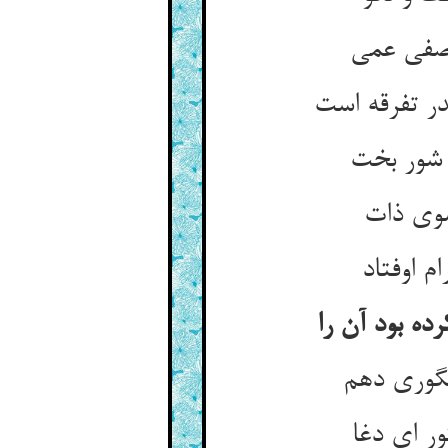
صفی عمی‏
ر تفرقه است‏
 شور بخت‏
وی ذات‏
م اوفتاد
ه بود آن را
گوری دهم‏
ر ای دغا