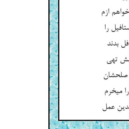
اهم ازم‏
افیل را
فل بدند
نش تهی‏
لح‏شان‏
می‏خرم‏
دین عمل‏