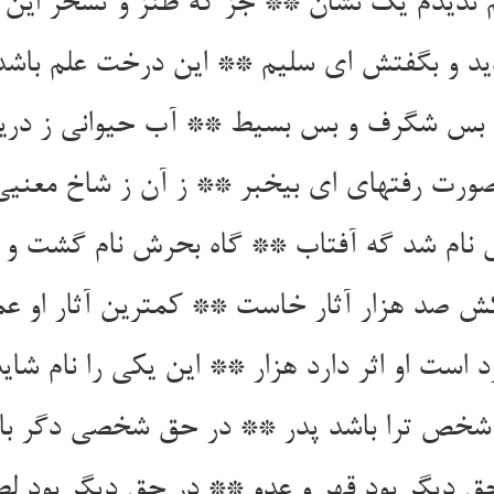
 ندیدم یک نشان ** جز که طنز و تسخر این 
د و بگفتش ای سلیم ** این درخت علم باشد د
 بس شگرف و بس بسیط ** آب حیوانی ز در
صورت رفته‏ای ای بی‏خبر ** ز آن ز شاخ معنیی ب
نام شد گه آفتاب ** گاه بحرش نام گشت و 
 صد هزار آثار خاست ** کمترین آثار او عم
 است او اثر دارد هزار ** این یکی را نام شاید
شخص ترا باشد پدر ** در حق شخصی دگر با
ق دیگر بود قهر و عدو ** در حق دیگر بود لط