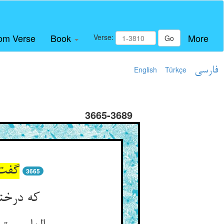
om Verse
Book
More
Verse:
Go
فارسی
Türkçe
English
3665-3689
گفت 
3665
که درختی