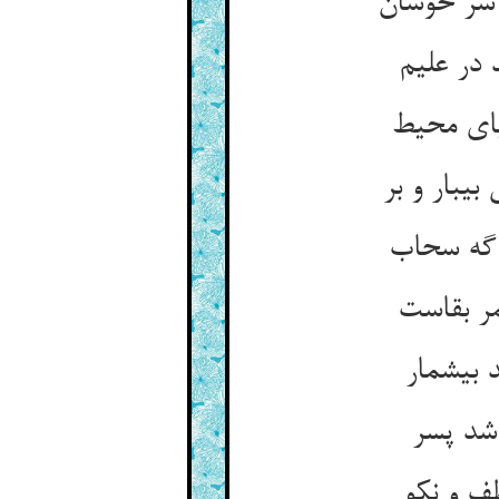
سر خوشان‏
ر علیم‏
یای محیط
ی‏بار و بر
گه سحاب‏
ر بقاست‏
 بی‏شمار
شد پسر
ف و نکو