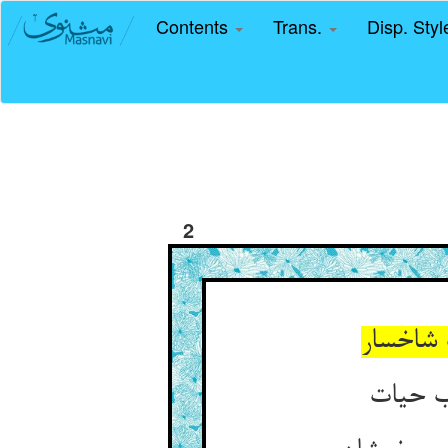
Contents
Trans.
Disp. Sty
2
 شاخسار
ب حیات‏