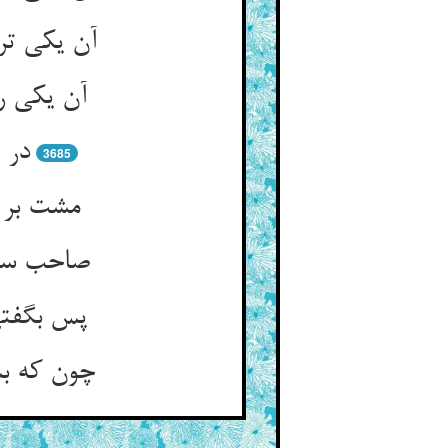
آن یکی تر
آن یکی ر
در 
3685
مشت بر ه
صاحب سری
پس بگفتی
چون که بس