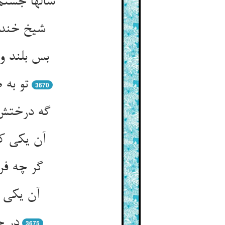
سالها جستم
شیخ خندی
بس بلند و
تو به 
3670
گه درختش 
آن یکی کش
گر چه فرد
آن یکی 
در ح
3675