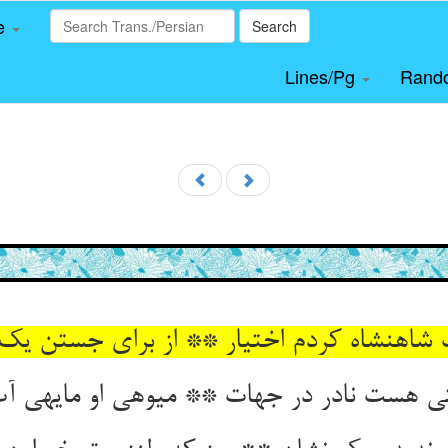
le
Search
Lines/Pg
Rand
شاهنشاه کردم اختیار ** از برای جستن یک
 هست نادر در جهات ** میوه‏ی او مایه‏ی آ