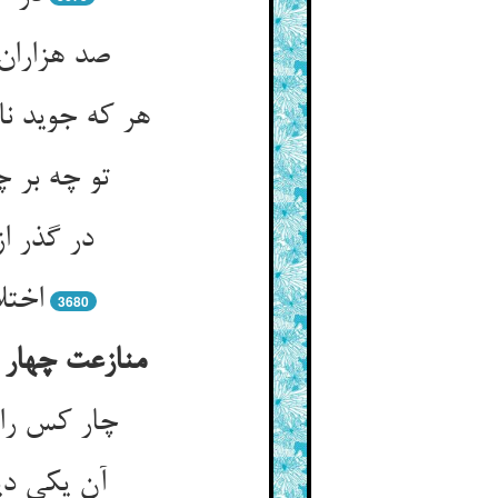
صد هزاران
هر که جوید نا
تو چه بر چ
در گذر ا
اختل
3680
منازعت چهار 
چار کس را 
آن یکی دی