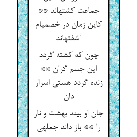
جماعت کشته‏اند **
کاین زمان در خصمی‏ام
آشفته‏اند
چون که کشته گردد
این جسم گران **
زنده گردد هستی اسرار
دان‏
جان او بیند بهشت و نار
را ** باز داند جمله‏ی