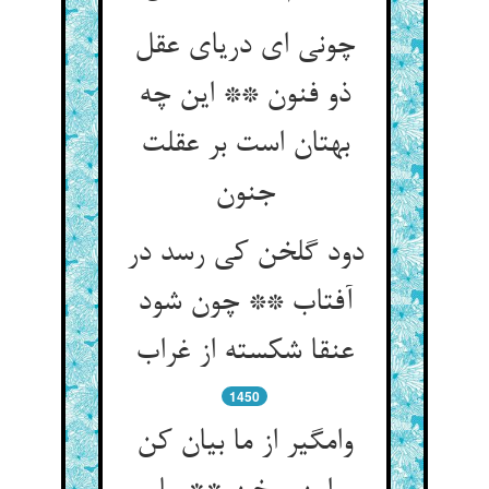
چونی ای دریای عقل
ذو فنون ** این چه
بهتان است بر عقلت
جنون‏
دود گلخن کی رسد در
آفتاب ** چون شود
عنقا شکسته از غراب‏
1450
وامگیر از ما بیان کن