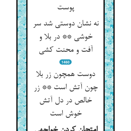
پوست‏
نه نشان دوستی شد سر
خوشی ** در بلا و
آفت و محنت کشی‏
1460
دوست همچون زر بلا
چون آتش است ** زر
خالص در دل آتش
خوش است‏
امتحان کردن خواجه‏ی