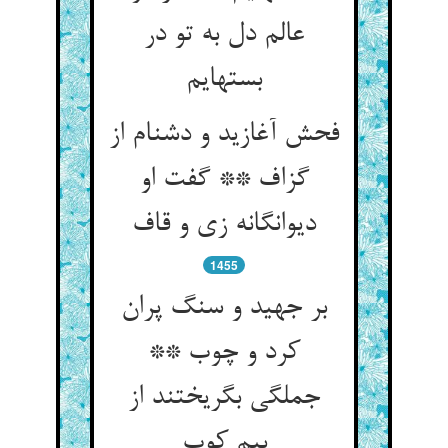
عالم دل به تو در
بسته‏ایم‏
فحش آغازید و دشنام از
گزاف ** گفت او
دیوانگانه زی و قاف‏
1455
بر جهید و سنگ پران
کرد و چوب **
جملگی بگریختند از
بیم کوب‏