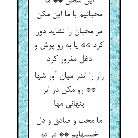
این سخن ** ما
محبانیم با ما این مکن‏
مر محبان را نشاید دور
کرد ** یا به رو پوش و
دغل مغرور کرد
راز را اندر میان آور شها
** رو مکن در ابر
پنهانی مها
ما محب و صادق و دل
خسته‏ایم ** در دو