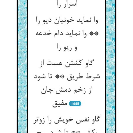
اسرار را
وا نماید خونیان دیو را
** وا نماید دام خدعه
و ریو را
گاو کشتن هست از
شرط طریق ** تا شود
از زخم دمش جان
مفیق‏
1445
گاو نفس خویش را زوتر