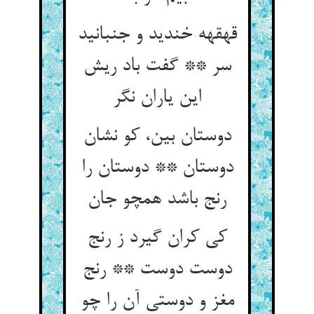
قهقهه خندید و جنبانید
سر ** گفت باد ریش
این یاران نگر
دوستان بین، کو نشان
دوستان ** دوستان را
رنج باشد همچو جان‏
کی کران گیرد ز رنج
دوست دوست ** رنج
مغز و دوستی آن را چو