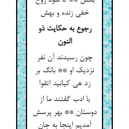
بکش ** تا شود روح
خفی زنده و بهش‏
رجوع به حکایت ذو
النون‏
چون رسیدند آن نفر
نزدیک او ** بانگ بر
زد هی کیانید اتقوا
با ادب گفتند ما از
دوستان ** بهر پرسش
آمدیم اینجا به جان‏