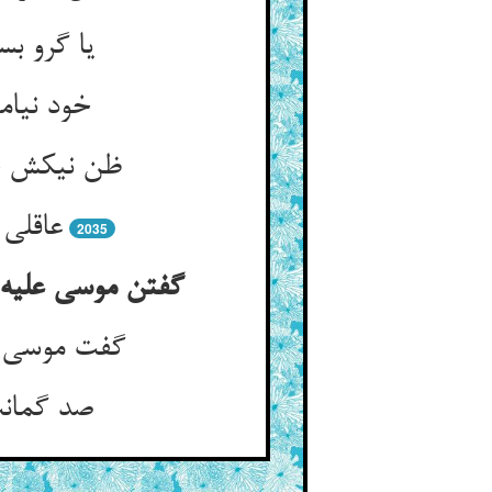
یا گرو بس
خود نیا
ظن نیکش جم
عاقلی 
2035
گفتن موسی علیه 
گفت موسی ب
صد گمانت