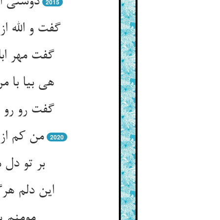
دوستی اب
2015
گفت و الله 
گفت مهر اب
هی بیا با 
گفت رو رو 
من کم از
2020
بر تو دل 
این دلم هرگ
مومنم ین