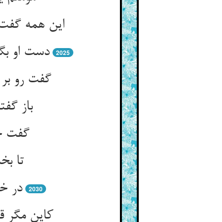
این همه گفت 
دست او بگ
2025
گفت رو بر 
باز گفت
گفت خو
تا بخ
در خی
2030
کاین مگر ق