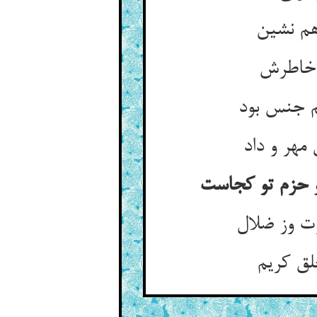
هم نشین‏
خاطرش‏
م جنس بود
مهر و داد
 حزم تو کجاست‏
 وز ضلال‏
ق کریم‏