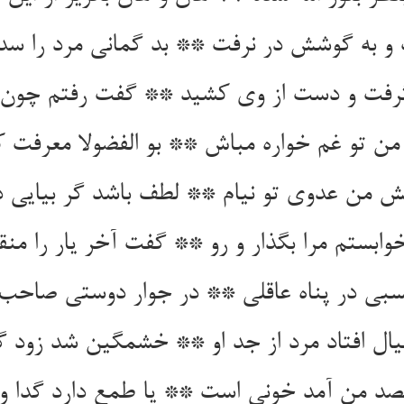
و به گوشش در نرفت ** بد گمانی مرد را س
رفت و دست از وی کشید ** گفت رفتم چون نه
من تو غم خواره مباش ** بو الفضولا معرفت ک
ش من عدوی تو نی‏ام ** لطف باشد گر بیایی در 
ابستم مرا بگذار و رو ** گفت آخر یار را منق
سبی در پناه عاقلی ** در جوار دوستی صاحب 
ال افتاد مرد از جد او ** خشمگین شد زود گر
صد من آمد خونی است ** یا طمع دارد گدا و 