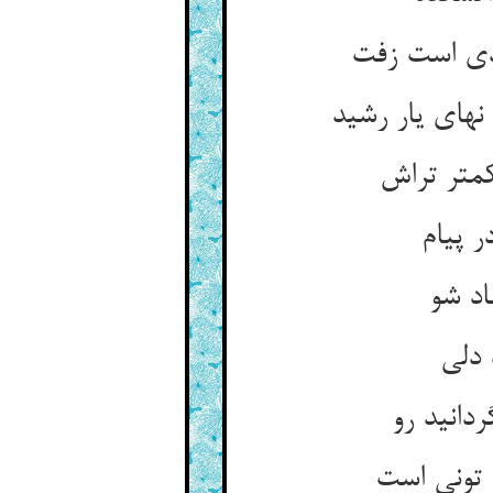
دی است زفت‏
‏ای یار رشید
متر تراش‏
پی‏ام‏
اد شو
دلی‏
دانید رو
تونی است‏