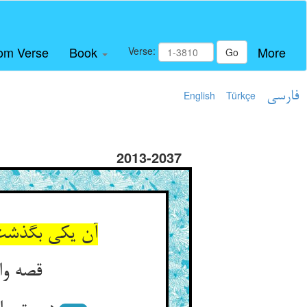
om Verse
Book
More
Verse:
Go
فارسی
Türkçe
English
2013-2037
آن یکی بگذشت
قصه وا