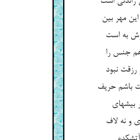
 راندنی است‏
ن مهر بین‏
ش به است‏
هم جنس را
رزقت نبود
 باشم حریف‏
بیشه‏ای‏
 و نه لاف‏
آتشکده‏