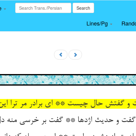
le
Search
Lines/Pg
Rand
 و گفتش حال چیست ** ای برادر مر ترا ای
گفت و حدیث اژدها ** گفت بر خرسی منه دل 