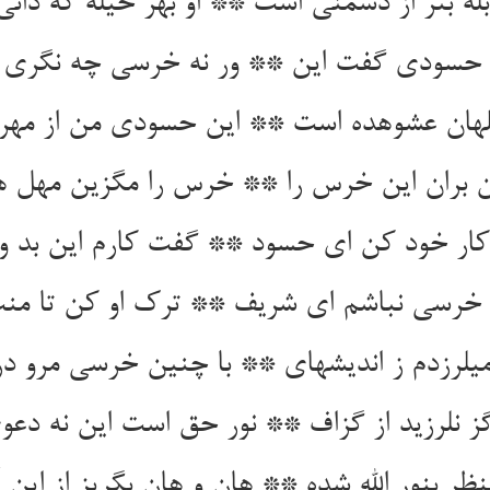
له بتر از دشمنی است ** او بهر حیله که دانی
از حسودی گفت این ** ور نه خرسی چه نگری ای
لهان عشوه‏ده است ** این حسودی من از مهر
من بران این خرس را ** خرس را مگزین مهل 
کار خود کن ای حسود ** گفت کارم این بد و 
 خرسی نباشم ای شریف ** ترک او کن تا منت
می‏لرزدم ز اندیشه‏ای ** با چنین خرسی مرو در 
ز نلرزید از گزاف ** نور حق است این نه دعوی
ظر بنور الله شده ** هان و هان بگریز از این 