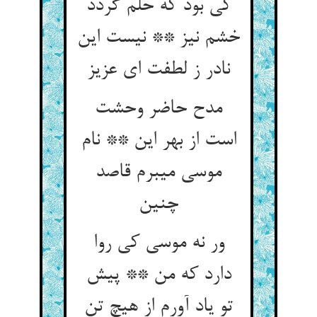
کی بود که حلم گردد
خشم نیز ** نیست این
نادر ز لطفت ای عزیز
مدح حاضر وحشت
است از بهر این ** نام
موسی می‏برم قاصد
چنین‏
ور نه موسی کی روا
دارد که من ** پیش
تو یاد آورم از هیچ تن‏