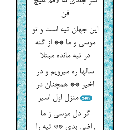
سر جلدی نه لافم هیچ
فن‏
این جهان تیه است و تو
موسی و ما ** از گنه
در تیه مانده مبتلا
سالها ره می‏رویم و در
اخیر ** همچنان در
منزل اول اسیر
2485
گر دل موسی ز ما
راضی بدی ** تیه را