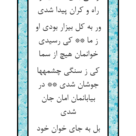
راه و کران پیدا شدی‏
ور به کل بیزار بودی او
ز ما ** کی رسیدی
خوانمان هیچ از سما
کی ز سنگی چشمه‏ها
جوشان شدی ** در
بیابان‏مان امان جان
شدی‏
بل به جای خوان خود