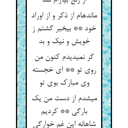
از رنج بی‏آرام شد
مانده‏ام از ذکر و از اوراد
خود ** بی‏خبر گشتم ز
خویش و نیک و بد
گر نمی‏دیدم کنون من
روی تو ** ای خجسته
وی مبارک بوی تو
می‏شدم از دست من یک
بارگی ** کردیم
شاهانه این غم خوارگی‏