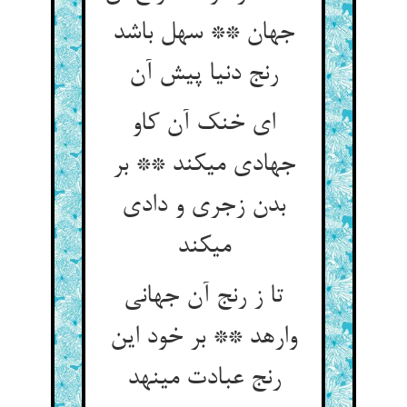
جهان ** سهل باشد
رنج دنیا پیش آن‏
ای خنک آن کاو
جهادی می‏کند ** بر
بدن زجری و دادی
می‏کند
تا ز رنج آن جهانی
وارهد ** بر خود این
رنج عبادت می‏نهد