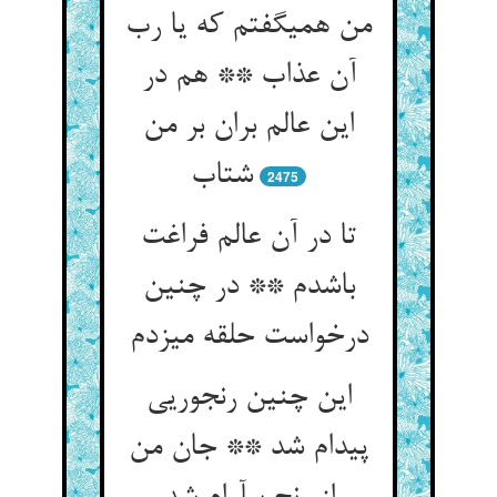
من همی‏گفتم که یا رب
آن عذاب ** هم در
این عالم بران بر من
شتاب‏
2475
تا در آن عالم فراغت
باشدم ** در چنین
درخواست حلقه می‏زدم‏
این چنین رنجوریی
پیدام شد ** جان من