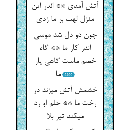
آتش آمدی ** اندر این
منزل لهب بر ما زدی‏
چون دو دل شد موسی
اندر کار ما ** گاه
خصم ماست گاهی یار
ما
2490
خشمش آتش می‏زند در
رخت ما ** حلم او رد
می‏کند تیر بلا