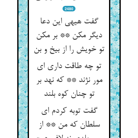
2480
گفت هی‏هی این دعا
دیگر مکن ** بر مکن
تو خویش را از بیخ و بن‏
تو چه طاقت داری ای
مور نژند ** که نهد بر
تو چنان کوه بلند
گفت توبه کردم ای
سلطان که من ** از