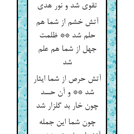
تقوی شد و نور هدی‏
آتش خشم از شما هم
حلم شد ** ظلمت
جهل از شما هم علم
شد
آتش حرص از شما ایثار
شد ** و آن حسد
چون خار بد گلزار شد
چون شما این جمله