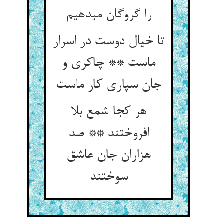
را گروگان می‏دهیم‏
تا خیال دوست در اسرار
ماست ** چاکری و
جان سپاری کار ماست‏
هر کجا شمع بلا
افروختند ** صد
هزاران جان عاشق
سوختند