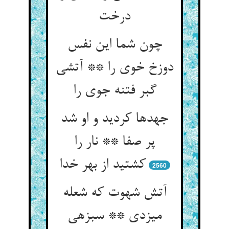
درخت‏
چون شما این نفس
دوزخ خوی را ** آتشی
گبر فتنه جوی را
جهدها کردید و او شد
پر صفا ** نار را
کشتید از بهر خدا
2560
آتش شهوت که شعله
می‏زدی ** سبزه‏ی