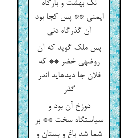
نک بهشت و بارگاه
ایمنی ** پس کجا بود
آن گذرگاه دنی‏
پس ملک گوید که آن
روضه‏ی خضر ** که
فلان جا دیده‏اید اندر
گذر
دوزخ آن بود و
سیاستگاه سخت ** بر
شما شد باغ و بستان و