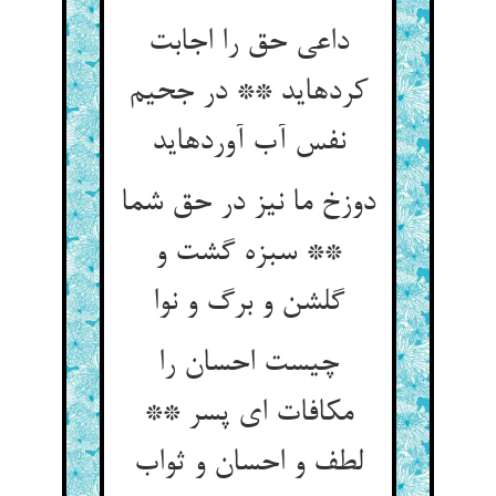
داعی حق را اجابت
کرده‏اید ** در جحیم
نفس آب آورده‏اید
دوزخ ما نیز در حق شما
** سبزه گشت و
گلشن و برگ و نوا
چیست احسان را
مکافات ای پسر **
لطف و احسان و ثواب