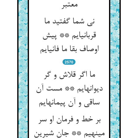
معتبر
نی شما گفتید ما
قربانی‏ایم ** پیش
اوصاف بقا ما فانی‏ایم‏
2570
ما اگر قلاش و گر
دیوانه‏ایم ** مست آن
ساقی و آن پیمانه‏ایم‏
بر خط و فرمان او سر
می‏نهیم ** جان شیرین