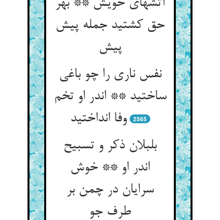
آتشهای خویش ** بهر
حق کشتید جمله پیش
پیش‏
نفس ناری را چو باغی
ساختید ** اندر او تخم
وفا انداختید
2565
بلبلان ذکر و تسبیح
اندر او ** خوش
سرایان در چمن بر
طرف جو