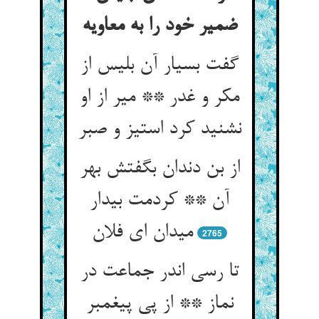
ضمیر خود را به معاویه‏
گفت بسیار آن بلیس از
مکر و غدر ** میر از او
نشنید کرد استیز و صبر
از بن دندان بگفتش بهر
آن ** کردمت بیدار
می‏دان ای فلان‏
2765
تا رسی اندر جماعت در
نماز ** از پی پیغمبر