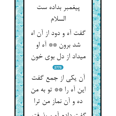
پیغمبر بداده ست
السلام‏
گفت آه و دود از آن اه
شد برون ** آه او
می‏داد از دل بوی خون‏
2775
آن یکی از جمع گفت
این آه را ** تو به من
ده و آن نماز من ترا