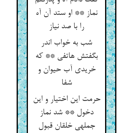
گفت دادم آه و پذرفتم
نماز ** او ستد آن آه
را با صد نیاز
شب به خواب اندر
بگفتش هاتفی ** که
خریدی آب حیوان و
شفا
حرمت این اختیار و این
دخول ** شد نماز
جمله‏ی خلقان قبول‏