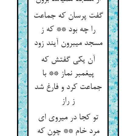
گفت پرسان که جماعت
را چه بود ** که ز
مسجد می‏برون آیند زود
آن یکی گفتش که
پیغمبر نماز ** با
جماعت کرد و فارغ شد
ز راز
تو کجا در می‏روی ای
مرد خام ** چون که