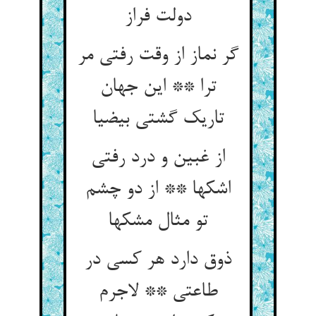
دولت فراز
گر نماز از وقت رفتی مر
ترا ** این جهان
تاریک گشتی بی‏ضیا
از غبین و درد رفتی
اشکها ** از دو چشم
تو مثال مشکها
ذوق دارد هر کسی در
طاعتی ** لاجرم