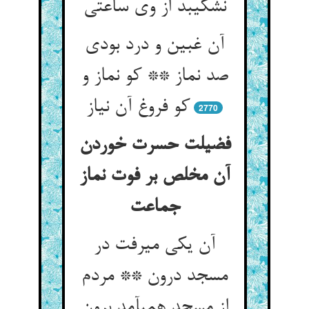
نشکیبد از وی ساعتی‏
آن غبین و درد بودی
صد نماز ** کو نماز و
کو فروغ آن نیاز
2770
فضیلت حسرت خوردن
آن مخلص بر فوت نماز
جماعت‏
آن یکی می‏رفت در
مسجد درون ** مردم
از مسجد همی‏آمد برون‏