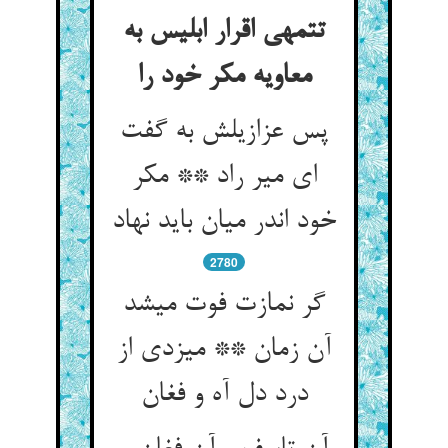
تتمه‏ی اقرار ابلیس به
معاویه مکر خود را
پس عزازیلش به گفت
ای میر راد ** مکر
خود اندر میان باید نهاد
2780
گر نمازت فوت می‏شد
آن زمان ** می‏زدی از
درد دل آه و فغان‏