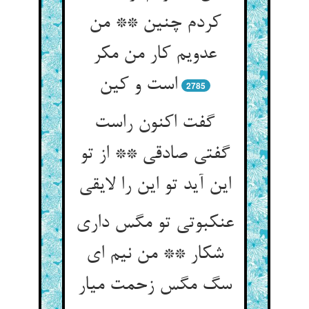
کردم چنین ** من
عدویم کار من مکر
است و کین‏
2785
گفت اکنون راست
گفتی صادقی ** از تو
این آید تو این را لایقی‏
عنکبوتی تو مگس داری
شکار ** من نیم ای
سگ مگس زحمت میار