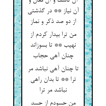
آن تاسف و آن فغان و
آن نیاز ** در گذشتی
از دو صد ذکر و نماز
من ترا بیدار کردم از
نهیب ** تا بسوزاند
چنان آهی حجاب‏
تا چنان آهی نباشد مر
ترا ** تا بدان راهی
نباشد مر ترا
من حسودم از حسد