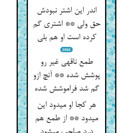
اندر این اشتر نبودش
حق ولی ** اشتری گم
کرده است او هم بلی‏
2990
طمع ناقه‏ی غیر رو
پوشش شده ** آنچ ازو
گم شد فراموشش شده‏
هر کجا او می‏دود این
می‏دود ** از طمع هم
درد صاحب می‏شود