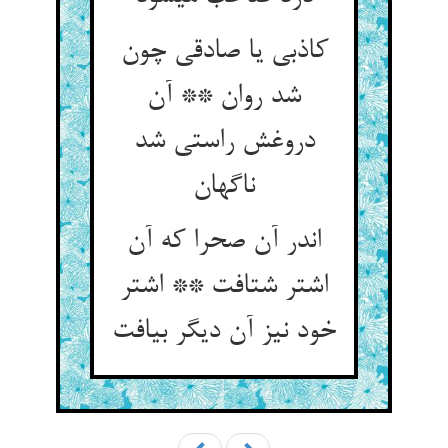
کاذبی یا صادقی چون
شد روان ** آن
دروغش راستی شد
ناگهان‏
اندر آن صحرا که آن
اشتر شتافت ** اشتر
خود نیز آن دیگر بیافت‏