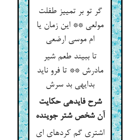
گر تو بر تمییز طفلت
مولعی ** این زمان یا
ام موسی ارضعی‏
تا ببیند طعم شیر
مادرش ** تا فرو ناید
بدایه‏ی بد سرش‏
شرح فایده‏ی حکایت
آن شخص شتر جوینده‏
اشتری گم کرده‏ای ای