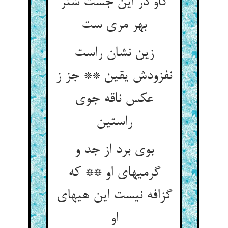
کاو در این جست شتر
بهر مری ست‏
زین نشان راست
نفزودش یقین ** جز ز
عکس ناقه جوی
راستین‏
بوی برد از جد و
گرمیهای او ** که
گزافه نیست این هیهای
او