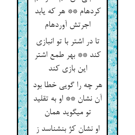
کرده‏ام ** هر که یابد
اجرتش آورده‏ام‏
تا در اشتر با تو انبازی
کند ** بهر طمع اشتر
این بازی کند
هر چه را گویی خطا بود
آن نشان ** او به تقلید
تو می‏گوید همان‏
او نشان کژ بنشناسد ز