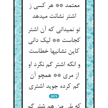
معتمد ** هر کسی ز
اشتر نشانت می‏دهد
تو نمی‏دانی که آن اشتر
کجاست ** لیک دانی
کاین نشانیها خطاست‏
و انکه اشتر گم نکرد او
از مری ** همچو آن
گم کرده جوید اشتری‏
2975
که بلی من هم شتر گم