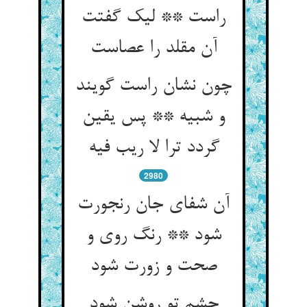
راست ** لیک گفتت
آن مقلد را عصاست‏
چون نشان راست گویند
و شبیه ** پس یقین
گردد ترا لا ریب فیه‏
2980
آن شفای جان رنجورت
شود ** رنگ روی و
صحت و زورت شود
چشم تو روشن شود