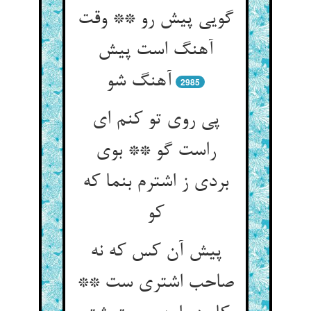
گویی پیش رو ** وقت
آهنگ است پیش
آهنگ شو
2985
پی روی تو کنم ای
راست گو ** بوی
بردی ز اشترم بنما که
کو
پیش آن کس که نه
صاحب اشتری ست **