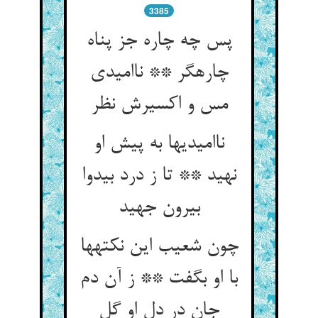
3385
پس چه چاره جز پناه
چاره‏گر ** ناامیدی
مس و اکسیرش نظر
ناامیدیها به پیش او
نهید ** تا ز درد بی‏دوا
بیرون جهید
چون شعیب این نکته‏ها
با او بگفت ** ز آن دم
جان در دل او گل