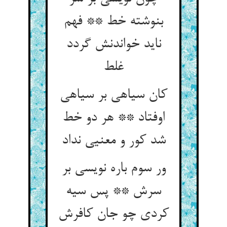
بنوشته خط ** فهم
ناید خواندنش گردد
غلط
کان سیاهی بر سیاهی
اوفتاد ** هر دو خط
شد کور و معنیی نداد
ور سوم باره نویسی بر
سرش ** پس سیه
کردی چو جان کافرش‏