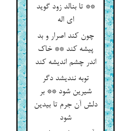
** تا بنالد زود گوید
ای اله‏
چون کند اصرار و بد
پیشه کند ** خاک
اندر چشم اندیشه کند
توبه نندیشد دگر
شیرین شود ** بر
دلش آن جرم تا بی‏دین
شود