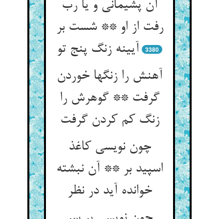
آن پشیمانی و یا رب
رفت از او ** شست بر
آیینه زنگ پنج تو
3380
آهنش را زنگها خوردن
گرفت ** گوهرش را
زنگ کم کردن گرفت‏
چون نویسی کاغذ
اسپید بر ** آن نبشته
خوانده آید در نظر
چون نویسی بر سر