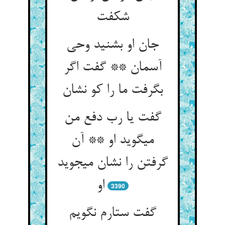
شکفت‏
جان او بشنید وحی
آسمان ** گفت اگر
بگرفت ما را کو نشان‏
گفت یا رب دفع من
می‏گوید او ** آن
گرفتن را نشان می‏جوید
او
3390
گفت ستارم نگویم