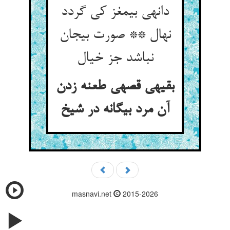
دانه‏ی بی‏مغز کی گردد
نهال ** صورت بی‏جان
نباشد جز خیال‏
بقیه‏ی قصه‏ی طعنه زدن
آن مرد بیگانه در شیخ‏
masnavi.net
2015-2026