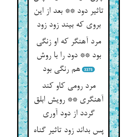
تاثیر دود ** بعد از این
بروی که بیند زود زود
مرد آهنگر که او زنگی
بود ** دود را با روش
هم رنگی بود
3375
مرد رومی کاو کند
آهنگری ** رویش ابلق
گردد از دود آوری‏
پس بداند زود تاثیر گناه