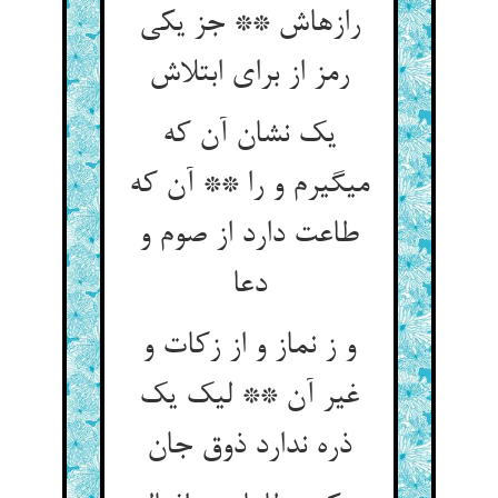
رازهاش ** جز یکی
رمز از برای ابتلاش‏
یک نشان آن که
می‏گیرم و را ** آن که
طاعت دارد از صوم و
دعا
و ز نماز و از زکات و
غیر آن ** لیک یک
ذره ندارد ذوق جان‏