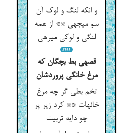
و انکه لنگ و لوک آن
سو می‏جهی ** از همه
لنگی و لوکی می‏رهی‏
3765
قصه‏ی بط بچگان که
مرغ خانگی پروردشان‏
تخم بطی گر چه مرغ
خانه‏ات ** کرد زیر پر
چو دایه تربیت‏