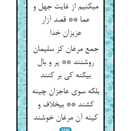
می‏کنیم از غایت جهل و
عما ** قصد آزار
عزیزان خدا
جمع مرغان کز سلیمان
روشنند ** پر و بال
بی‏گنه کی بر کنند
بلکه سوی عاجزان چینه
کشند ** بی‏خلاف و
کینه آن مرغان خوشند
3750