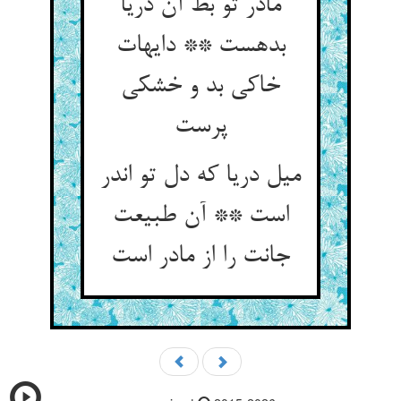
مادر تو بط آن دریا
بده‏ست ** دایه‏ات
خاکی بد و خشکی
پرست‏
میل دریا که دل تو اندر
است ** آن طبیعت
جانت را از مادر است‏