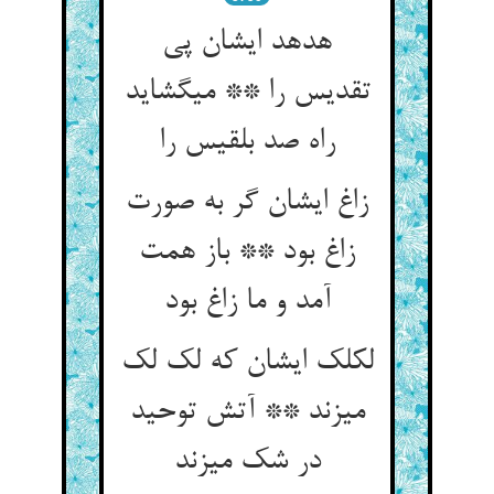
هدهد ایشان پی
تقدیس را ** می‏گشاید
راه صد بلقیس را
زاغ ایشان گر به صورت
زاغ بود ** باز همت
آمد و ما زاغ بود
لکلک ایشان که لک لک
می‏زند ** آتش توحید
در شک می‏زند