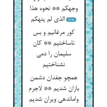
وجهکم ** نحوه هذا
الذی لم ینهکم‏
3745
کور مرغانیم و بس
ناساختیم ** کان
سلیمان را دمی
نشناختیم‏
همچو جغدان دشمن
بازان شدیم ** لاجرم
وامانده‏ی ویران شدیم‏