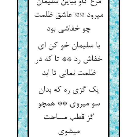
مرغ کاو بی‏این سلیمان
می‏رود ** عاشق ظلمت
چو خفاشی بود
با سلیمان خو کن ای
خفاش رد ** تا که در
ظلمت نمانی تا ابد
یک گزی ره که بدان
سو می‏روی ** همچو
گز قطب مساحت
می‏شوی‏