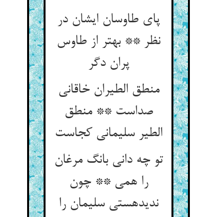
پای طاوسان ایشان در
نظر ** بهتر از طاوس
پران دگر
منطق الطیران خاقانی
صداست ** منطق
الطیر سلیمانی کجاست‏
تو چه دانی بانگ مرغان
را همی ** چون
ندیده‏ستی سلیمان را