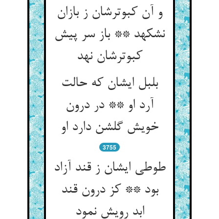
و آن کبوترشان ز بازان
نشکهد ** باز سر پیش
کبوترشان نهد
بلبل ایشان که حالت
آرد او ** در درون
خویش گلشن دارد او
3755
طوطی ایشان ز قند آزاد
بود ** کز درون قند
ابد رویش نمود