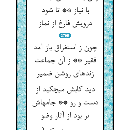
با نیاز ** تا شود
درویش فارغ از نماز
3795
چون ز استغراق باز آمد
فقیر ** ز آن جماعت
زنده‏ای روشن ضمیر
دید کابش می‏چکید از
دست و رو ** جامه‏اش
تر بود از آثار وضو