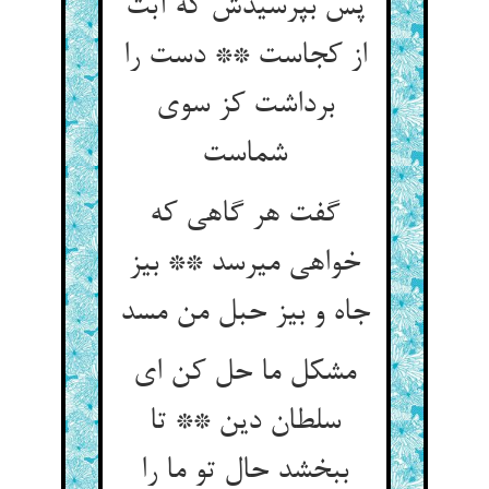
پس بپرسیدش که آبت
از کجاست ** دست را
برداشت کز سوی
شماست‏
گفت هر گاهی که
خواهی می‏رسد ** بی‏ز
جاه و بی‏ز حبل من مسد
مشکل ما حل کن ای
سلطان دین ** تا
ببخشد حال تو ما را