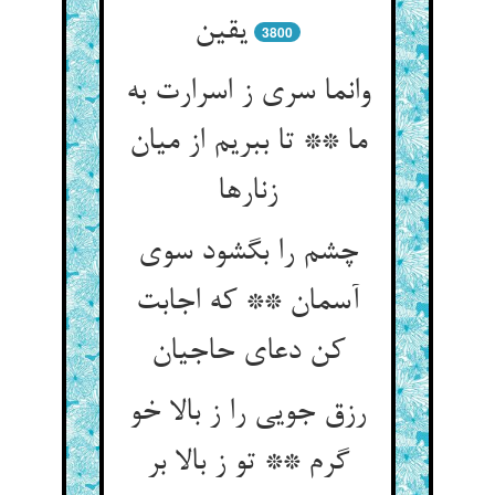
یقین‏
3800
وانما سری ز اسرارت به
ما ** تا ببریم از میان
زنارها
چشم را بگشود سوی
آسمان ** که اجابت
کن دعای حاجیان‏
رزق جویی را ز بالا خو
گرم ** تو ز بالا بر