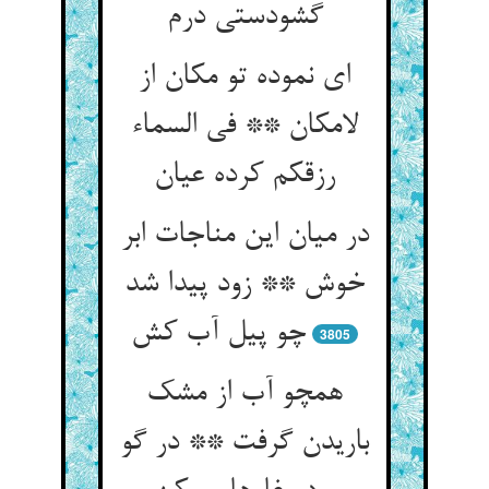
گشودستی درم‏
ای نموده تو مکان از
لامکان ** فی السماء
رزقکم کرده عیان‏
در میان این مناجات ابر
خوش ** زود پیدا شد
چو پیل آب کش‏
3805
همچو آب از مشک
باریدن گرفت ** در گو