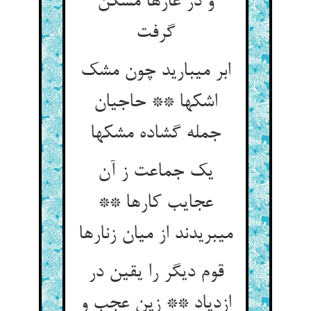
و در غارها مسکن
گرفت‏
ابر می‏بارید چون مشک
اشکها ** حاجیان
جمله گشاده مشکها
یک جماعت ز آن
عجایب کارها **
می‏بریدند از میان زنارها
قوم دیگر را یقین در
ازدیاد ** زین عجب و