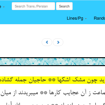
le
Search
Lines/Pg
Rand
بارید چون مشک اشکها ** حاجیان جمله گشاده
عت ز آن عجایب کارها ** می‏بریدند از میان ز