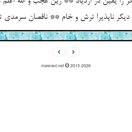
ر را یقین در ازدیاد ** زین عجب و الله أعلم ب
دیگر ناپذیرا ترش و خام ** ناقصان سرمدی تم 
masnavi.net
2015-2026