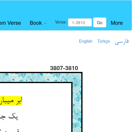
om Verse
Book
More
Verse:
Go
فارسی
Türkçe
English
3807-3810
ابر می‏
یک جما