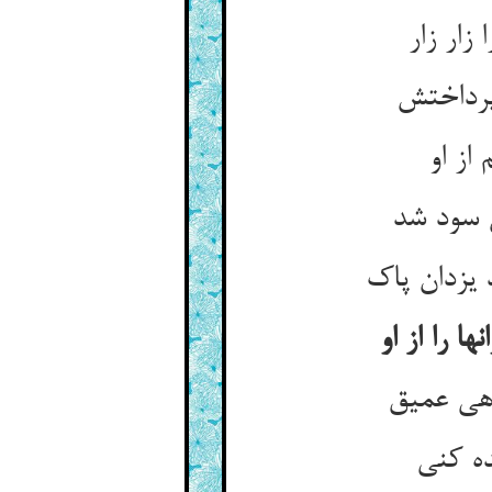
زار زار
رداختش‏
از او
 سود شد
یزدان پاک‏
 را از او
‏ی عمیق‏
ده کنی