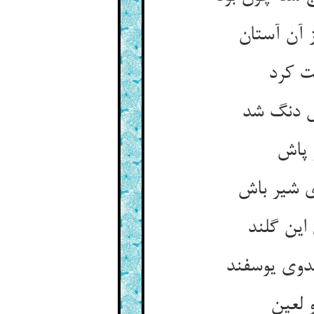
آن آستان‏
ست کرد
ش دنگ شد
 پاش‏
 شیر باش‏
 این گلند
دوی یوسفند
لعین‏