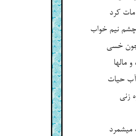
 مات کرد
شم نیم خواب‏
چون خسی‏
 مالها
آب حیات‏
 زنی‏
 می‏شمرد