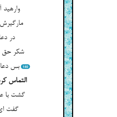
وارهید آ
مارگیرش 
در دعا
شکر حق ر
بس دعاه
140
التماس کرد
گشت با عی
گفت ای 