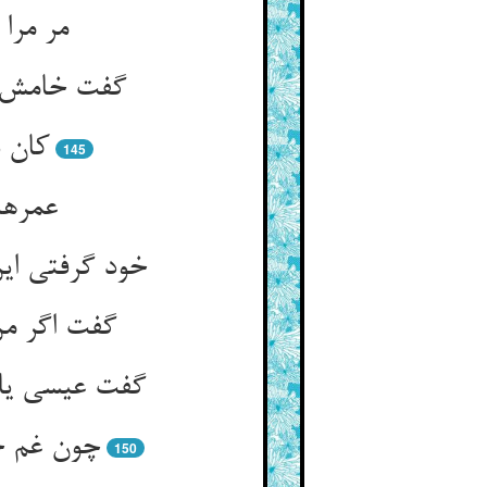
مر مرا 
گفت خامش کن
کان ن
145
عمرها
خود گرفتی ای
گفت اگر من 
گفت عیسی یا 
چون غم خو
150