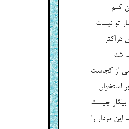
ان کنم
ر تو نیست‏
 دراک‏تر
ک شد
ی از کجاست‏
ر استخوان‏
بیگار چیست‏
ین مردار را