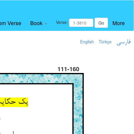
om Verse
Book
More
Verse:
Go
فارسی
Türkçe
English
111-160
یک حکایت 