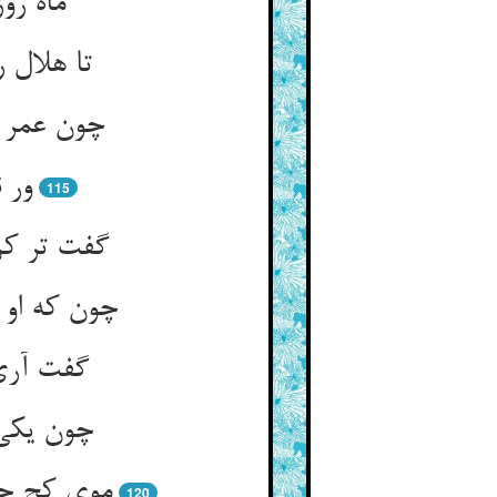
ماه رو
تا هلال 
چون عمر ب
ور 
115
گفت تر کن
چون که او 
گفت آری 
چون یکی 
موی کج چو
120