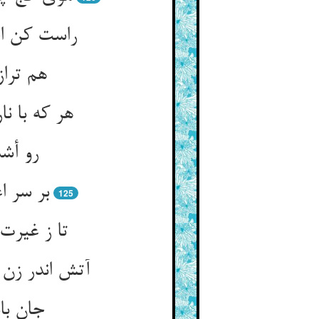
راست کن اج
هم تراز
هر که با 
رو أشد
بر سر ا
125
تا ز غیرت 
آتش اندر زن
جان با