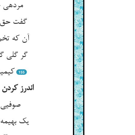
مرده‏ی خ
گفت حق ا
آن که تخم 
گر گلی گ
کیمیا
155
اندرز کردن 
صوفیی م
یک بهیمه 