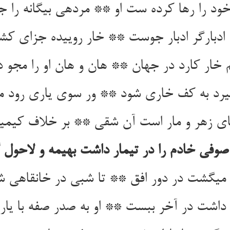
ود را رها کرده ست او ** مرده‏ی بیگانه را ج
دبارگر ادبار جوست ** خار روییده جزای کش
خار کارد در جهان ** هان و هان او را مجو د
یرد به کف خاری شود ** ور سوی یاری رود م
ی زهر و مار است آن شقی ** بر خلاف کیمیا
صوفی خادم را در تیمار داشت بهیمه و لاحول
ی‏گشت در دور افق ** تا شبی در خانقاهی ش
داشت در آخر ببست ** او به صدر صفه با یار