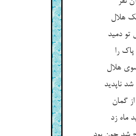
ن نفر
ک هلال‏
 تو دمید
پاک را
وی هلال‏
شد ناپدید
ز گمان‏
 ماه زد
 شد چون بود