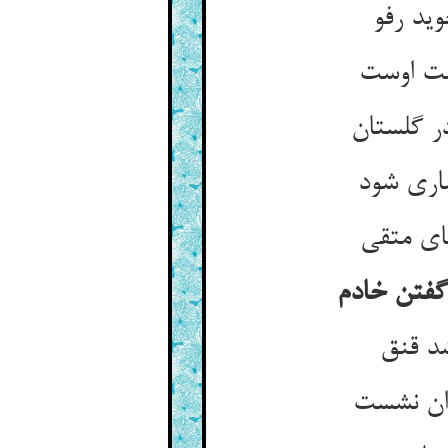
وید رفو
ت اوست‏
ر گلستان‏
اری شود
ی متقی‏
 گفتن خادم
د قنق‏
ان نشست‏