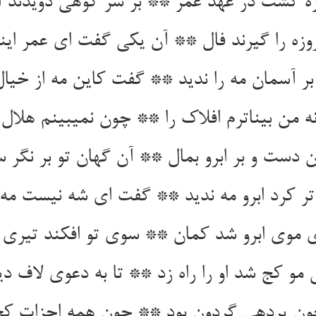
زه گشت در عهد عمر ** بر سر کوهی دویدند آ
روزه را گیرند فال ** آن یکی گفت ای عمر این
ر آسمان مه را ندید ** گفت کاین مه از خیال
نه من بیناترم افلاک را ** چون نمی‏بینم هلال 
 دست و بر ابرو بمال ** آن گهان تو بر نگر س
تر کرد ابرو مه ندید ** گفت ای شه نیست مه 
موی ابرو شد کمان ** سوی تو افکند تیری ا
مو کج شد او را راه زد ** تا به دعوی لاف دید
ن پرده‏ی گردون بود ** چون همه اجزات کج