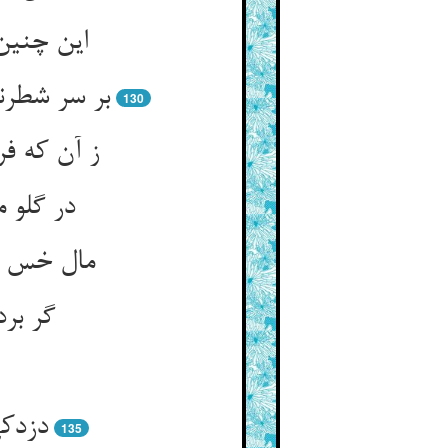
این چنین 
بر سر شطرن
130
ز آن که ف
در گلو 
مال خس با
گر برد
دزدکی
135