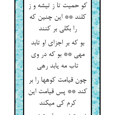
کو حمیت تا ز تیشه و ز
کلند ** این چنین که
را بکلی بر کنند
بو که بر اجزای او تابد
مهی ** بو که در وی
تاب مه یابد رهی‏
چون قیامت کوهها را بر
کند ** پس قیامت این
کرم کی می‏کند