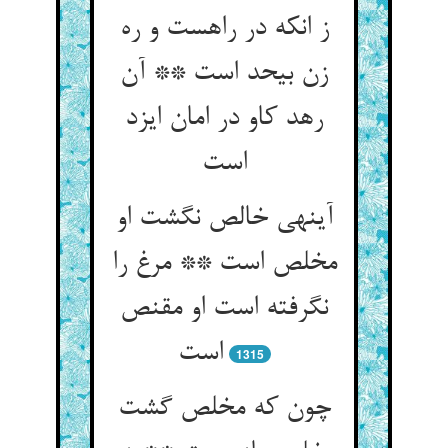
ز انکه در راهست و ره
زن بی‏حد است ** آن
رهد کاو در امان ایزد
است‏
آینه‏ی خالص نگشت او
مخلص است ** مرغ را
نگرفته است او مقنص
است‏
1315
چون که مخلص گشت