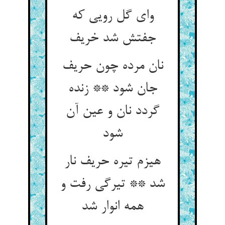
وای گل رویی که
جفتش شد خریف
نان مرده چون حریف
جان شود ** زنده
گردد نان و عین آن
شود
هیزم تیره حریف نار
شد ** تیرگی رفت و
همه انوار شد