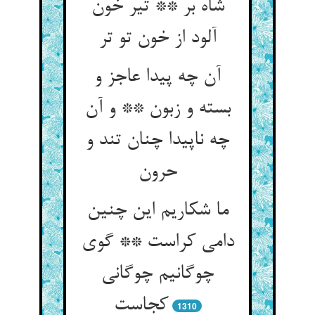
شاه بر ** تیر خون
آلود از خون تو تر
آن چه پیدا عاجز و
بسته و زبون ** و آن
چه ناپیدا چنان تند و
حرون‏
ما شکاریم این چنین
دامی کراست ** گوی
چوگانیم چوگانی
کجاست‏
1310