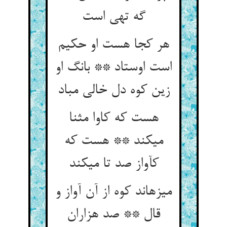
گه تهی است‏
هر کجا هست او حکیم
است اوستاد ** بانگ او
زین کوه دل خالی مباد
هست که کاوا مثنا
می‏کند ** هست که
کآواز صد تا می‏کند
می‏زهاند کوه از آن آواز و
قال ** صد هزاران