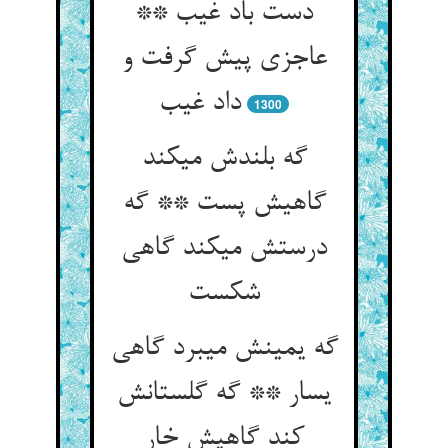
دست باد غیب **
عاجزی پیش گرفت و
داد غیب‏
1300
گه بلندش می‏کند
گاهیش پست ** گه
درستش می‏کند گاهی
شکست‏
گه یمینش می‏برد گاهی
یسار ** گه گلستانش
کند گاهیش خار