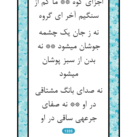
اجزای کوه ** ما کم از
سنگیم آخر ای گروه‏
نه ز جان یک چشمه
جوشان می‏شود ** نه
بدن از سبز پوشان
می‏شود
نه صدای بانگ مشتاقی
در او ** نه صفای
جرعه‏ی ساقی در او
1335