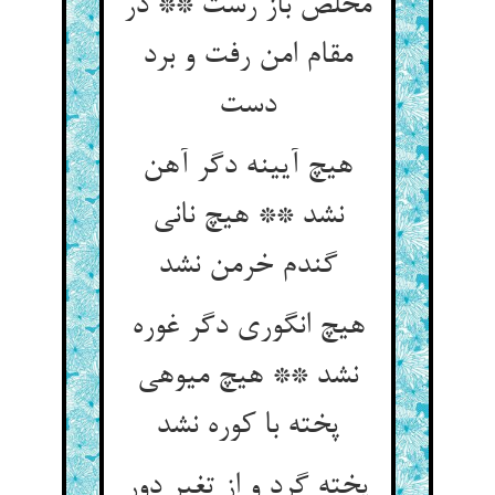
مخلص باز رست ** در
مقام امن رفت و برد
دست‏
هیچ آیینه دگر آهن
نشد ** هیچ نانی
گندم خرمن نشد
هیچ انگوری دگر غوره
نشد ** هیچ میوه‏ی
پخته با کوره نشد
پخته گرد و از تغیر دور