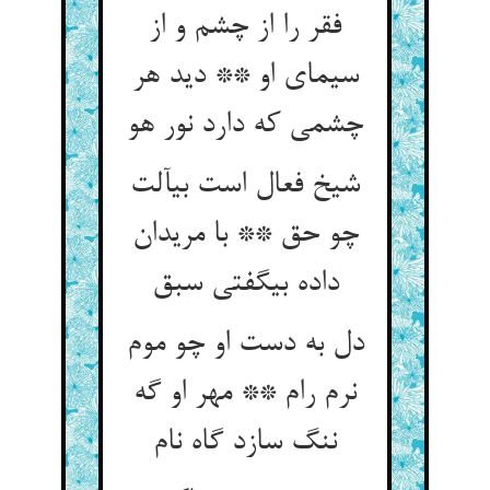
فقر را از چشم و از
سیمای او ** دید هر
چشمی که دارد نور هو
شیخ فعال است بی‏آلت
چو حق ** با مریدان
داده بی‏گفتی سبق‏
دل به دست او چو موم
نرم رام ** مهر او گه
ننگ سازد گاه نام‏