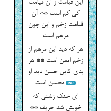
این قیامت ز آن قیامت
کی کم است ** آن
قیامت زخم و این چون
مرهم است‏
هر که دید این مرهم از
زخم ایمن است ** هر
بدی کاین حسن دید او
محسن است‏
1340
ای خنک زشتی که
خوبش شد حریف **