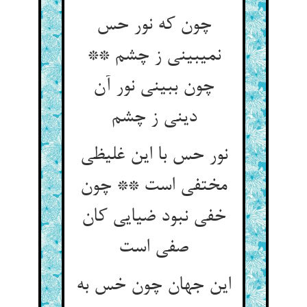
چون که نور حس
نمی‏بینی ز چشم **
چون ببینی نور آن
دینی ز چشم‏
نور حس با این غلیظی
مختفی است ** چون
خفی نبود ضیایی کان
صفی است‏
این جهان چون خس به