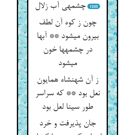
چشمه‏ی آب زلال‏
1330
چون ز کوه آن لطف
بیرون می‏شود ** آبها
در چشمه‏ها خون
می‏شود
ز آن شهنشاه همایون
نعل بود ** که سراسر
طور سینا لعل بود
جان پذیرفت و خرد