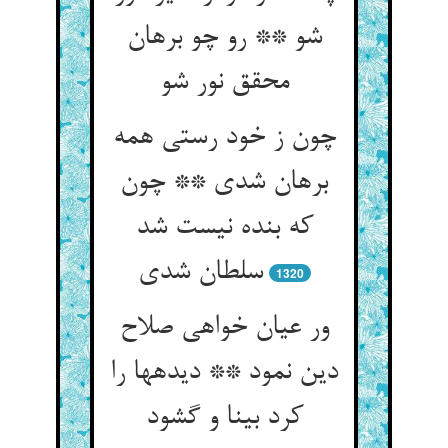
شو ** رو چو برهان
محقق نور شو
چون ز خود رستی همه
برهان شدی ** چون
که بنده نیست شد
سلطان شدی‏
1320
ور عیان خواهی صلاح
دین نمود ** دیده‏ها را
کرد بینا و گشود