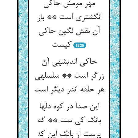
مهر مومش حاکی
انگشتری است ** باز
آن نقش نگین حاکی
کیست‏
1325
حاکی اندیشه‏ی آن
زرگر است ** سلسله‏ی
هر حلقه اندر دیگر است‏
این صدا در کوه دلها
بانگ کی ست ** گه
پرست از بانگ این که