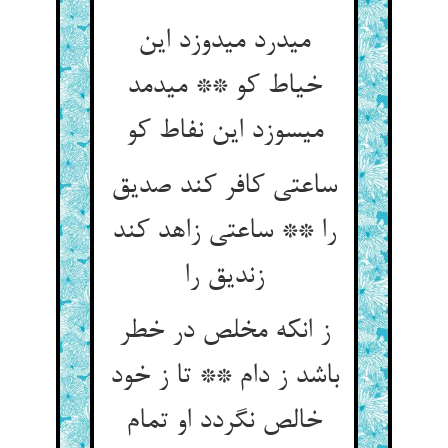
می‏درد می‏دوزد این
خیاط کو ** می‏دمد
می‏سوزد این نفاط کو
ساعتی کافر کند صدیق
را ** ساعتی زاهد کند
زندیق را
ز انکه مخلص در خطر
باشد ز دام ** تا ز خود
خالص نگردد او تمام‏