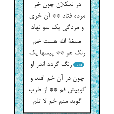
در نمک‏لان چون خر
مرده فتاد ** آن خری
و مردگی یک سو نهاد
صبغة الله هست خم
رنگ هو ** پیسها یک
رنگ گردد اندر او
1345
چون در آن خم افتد و
گوییش قم ** از طرب
گوید منم خم لا تلم‏