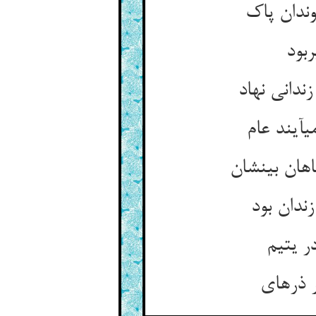
دان پاک‏
بود
دانی نهاد
آیند عام‏
ان بی‏نشان‏
ندان بود
 یتیم‏
ذره‏ای‏