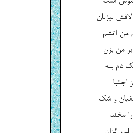
‏وش است‏
فش بی‏زبان‏
من آتشم‏
 من بزن‏
 دم بنه‏
اجتبا
یان و شک‏
ا مخند
لب گزان‏