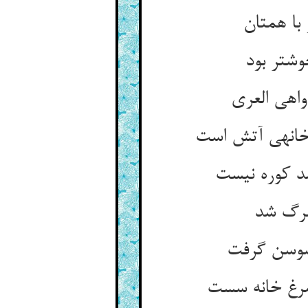
ا همتان‏
وشتر بود
اهی العری‏
نه‏ی آتش است‏
د کوره نیست‏
مرگ شد
سوسن گرفت‏
رغ خانه سست‏