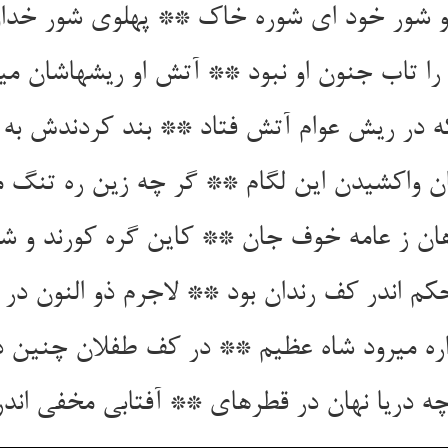
و شور خود ای شوره خاک ** پهلوی شور خداون
را تاب جنون او نبود ** آتش او ریشهاشان می‏ر
 در ریش عوام آتش فتاد ** بند کردندش به زن
 واکشیدن این لگام ** گر چه زین ره تنگ می‏
ان ز عامه خوف جان ** کاین گره کورند و شاه
م اندر کف رندان بود ** لاجرم ذو النون در ز
ه می‏رود شاه عظیم ** در کف طفلان چنین در
ه دریا نهان در قطره‏ای ** آفتابی مخفی اندر 