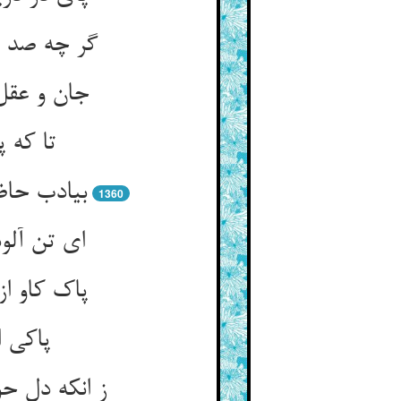
گر چه صد چ
جان و عقل
تا که پ
بی‏ادب حا
1360
ای تن آلو
پاک کاو ا
پاکی ا
ز انکه دل ح