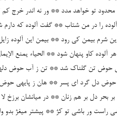
محدود تو خواهد مدد ** ور نه اندر خرج کم 
وده را در من شتاب ** گفت آلوده که دارم شر
ن شرم بی‏من کی رود ** بی‏من این آلوده زای
ر آلوده کاو پنهان شود ** الحیاء یمنع الإیما
‏ی حوض تن گلناک شد ** تن ز آب حوض دله
ی حوض دل گرد ای پسر ** هان ز پایه‏ی حوض
بر بحر دل بر هم زنان ** در میانشان برزخ لا ی
شی راست ور باشی تو کژ ** پیشتر می‏غژ بدو و