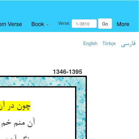
om Verse
Book
More
Verse:
Go
فارسی
Türkçe
English
1346-1395
چون در آن
آن منم خم 