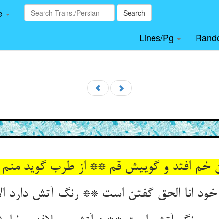
le
Search
Lines/Pg
Rand
 خم افتد و گوییش قم ** از طرب گوید منم خم
خود انا الحق گفتن است ** رنگ آتش دارد ال