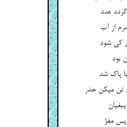
گردد عدد
م از آب‏
ل کی شود
ن بود
ا پاک شد
 تن می‏کن حذر
بغیان‏
اپس مغژ