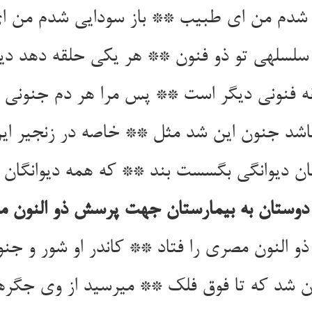
نه شدم من ای طبیب ** باز سودایی شدم من ا
سلسله‏ی تو ذو فنون ** هر یکی حلقه دهد دی
قه فنونی دیگر است ** پس مرا هر دم جنونی د
شد جنون این شد مثل ** خاصه در زنجیر این
ن دیوانگی بگسست بند ** که همه دیوانگان 
دوستان به بیمارستان جهت پرسش ذو النون 
و النون مصری را فتاد ** کاندر او شور و جنون
 شد که تا فوق فلک ** می‏رسید از وی جگرها