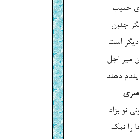
ی حبیب‏
گر جنون‏
یگر است‏
 میر اجل‏
پندم دهند
مصری
ی نو بزاد
 را نمک‏