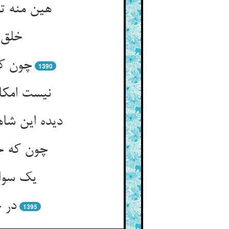
هین منه ت
خلق 
چون که
1390
نیست امکان
دیده این شاه
چون که حک
یک سوار
در چ
1395