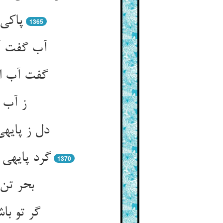
پاکی 
1365
آب گفت آل
گفت آب ای
ز آب ه
دل ز پایه
گرد پایه‏
1370
بحر تن 
گر تو با