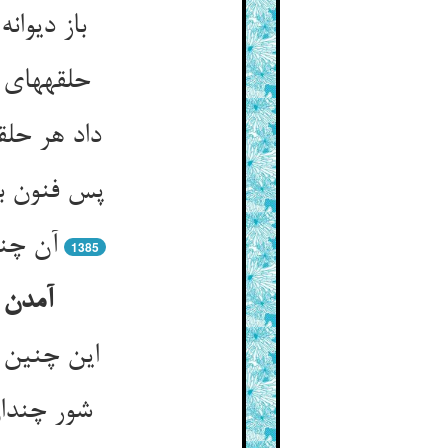
باز دیوا
حلقه‏های 
داد هر حل
پس فنون با
آن چنا
1385
آمدن 
این چنین ذ
شور چندان