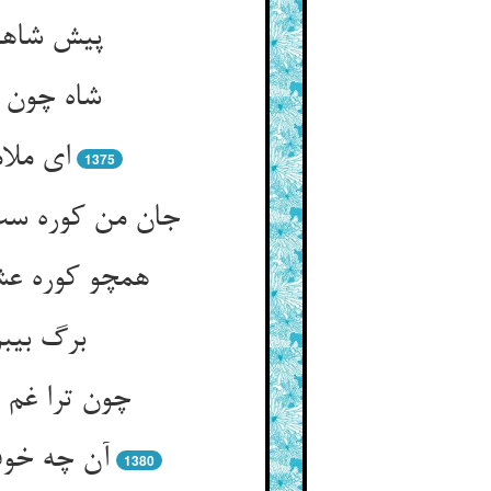
پیش شاهان
شاه چون ش
ای ملا
1375
جان من کوره ست
همچو کوره عشق
برگ بی‏
چون ترا غم 
آن چه خوف
1380