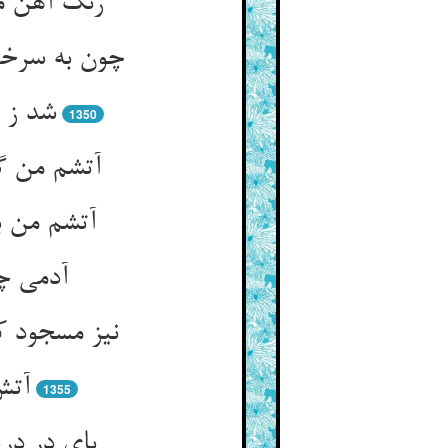
رنگ آهن م
چون به سرخی 
شد ز 
1350
آتشم من گ
آتشم من ب
آدمی چ
نیز مسجود 
آتش
1355
پای در در