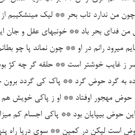
ون من ندارد تاب بحر ** لیک می‏نشکیبم از 
 من فدای بحر باد ** خونبهای عقل و جان این
ایم می‏رود رانم در او ** چون نماند پا چو بطانم
ضر ز غایب خوشتر است ** حلقه گر چه کژ بود 
ده به گرد حوض گرد ** پاک کی گردد برون
ز حوض مهجور اوفتاد ** او ز پاکی خویش هم دو
ین حوض بی‏پایان بود ** پاکی اجسام کم میزا
وض است لیکن در کمین ** سوی دریا راه پنهان