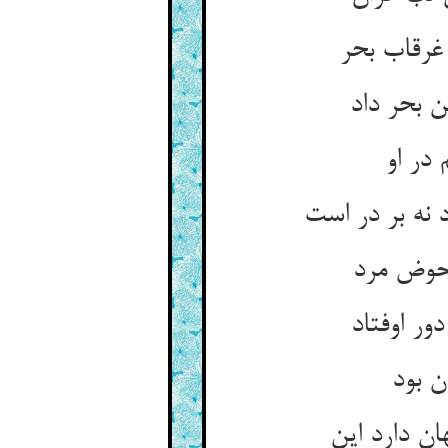
غرقاب بحر
 بحر داد
 در او
نه بر در است‏
 حوض مرد
ر اوفتاد
ن بود
 دارد این‏