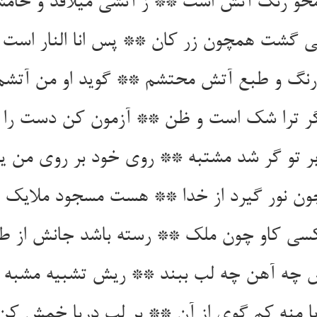
حو رنگ آتش است ** ز آتشی می‏لافد و خامش
گشت همچون زر کان ** پس انا النار است لا
رنگ و طبع آتش محتشم ** گوید او من آتشم 
ر ترا شک است و ظن ** آزمون کن دست را بر
ر تو گر شد مشتبه ** روی خود بر روی من یک
ون نور گیرد از خدا ** هست مسجود ملایک ز 
کسی کاو چون ملک ** رسته باشد جانش از طغ
 چه آهن چه لب ببند ** ریش تشبیه مشبه ر
یا منه کم گوی از آن ** بر لب دریا خمش کن 