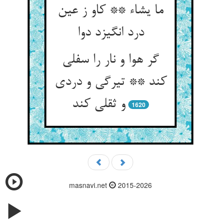
ما یشاء ** کاو ز عین
درد انگیزد دوا
گر هوا و نار را سفلی
کند ** تیرگی و دردی
و ثقلی کند
1620
masnavi.net
2015-2026