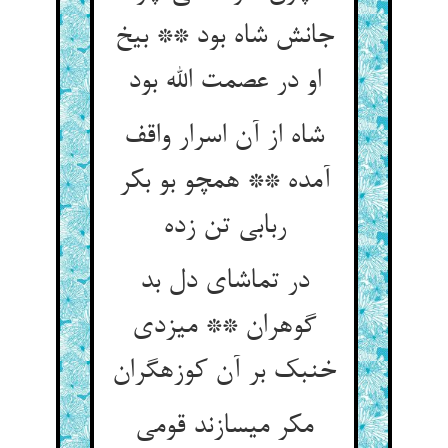
جانش شاه بود ** بیخ
او در عصمت الله بود
شاه از آن اسرار واقف
آمده ** همچو بو بکر
ربابی تن زده‏
در تماشای دل بد
گوهران ** می‏زدی
خنبک بر آن کوزه‏گران‏
مکر می‏سازند قومی