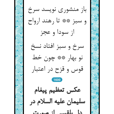
باز منشوری نویسد سرخ
و سبز ** تا رهند ارواح
از سودا و عجز
سرخ و سبز افتاد نسخ
نو بهار ** چون خط
قوس و قزح در اعتبار
1600
عکس تعظیم پیغام
سلیمان علیه السلام در
دل بلقیس از صورت