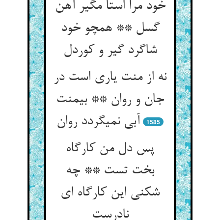
خود مرا استا مگیر آهن
گسل ** همچو خود
شاگرد گیر و کوردل‏
نه از منت یاری است در
جان و روان ** بی‏منت
آبی نمی‏گردد روان‏
1585
پس دل من کارگاه
بخت تست ** چه
شکنی این کارگاه ای
نادرست‏