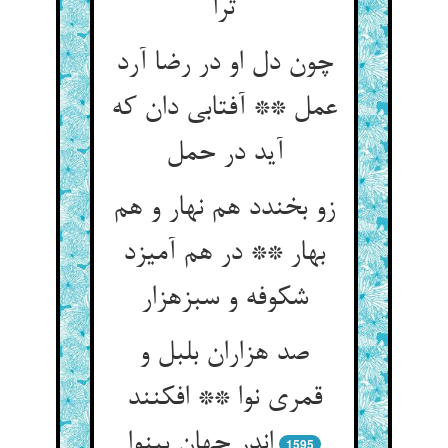
ترا
چون دل او در رضا آرد
عمل ** آفتابی دان که
آید در حمل‏
زو بخندد هم نهار و هم
بهار ** در هم آمیزد
شکوفه و سبزه‏زار
صد هزاران بلبل و
قمری نوا ** افکنند
اندر جهان بی‏نوا
1595