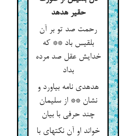
حقیر هدهد
رحمت صد تو بر آن
بلقیس باد ** که
خدایش عقل صد مرده
بداد
هدهدی نامه بیاورد و
نشان ** از سلیمان
چند حرفی با بیان‏
خواند او آن نکتهای با