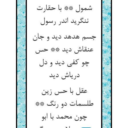
شمول ** با حقارت
ننگرید اندر رسول‏
جسم هدهد دید و جان
عنقاش دید ** حس
چو کفی دید و دل
دریاش دید
عقل با حس زین
طلسمات دو رنگ **
چون محمد با ابو