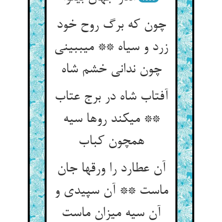
چون که برگ روح خود
زرد و سیاه ** می‏ببینی
چون ندانی خشم شاه‏
آفتاب شاه در برج عتاب
** می‏کند روها سیه
همچون کباب‏
آن عطارد را ورقها جان
ماست ** آن سپیدی و
آن سیه میزان ماست‏