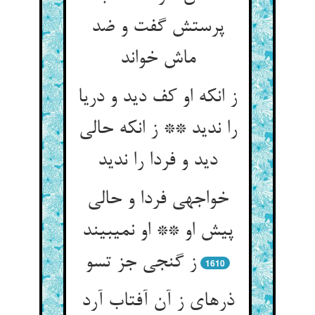
پرستش گفت و ضد
ماش خواند
ز انکه او کف دید و دریا
را ندید ** ز انکه حالی
دید و فردا را ندید
خواجه‏ی فردا و حالی
پیش او ** او نمی‏بیند
ز گنجی جز تسو
1610
ذره‏ای ز آن آفتاب آرد