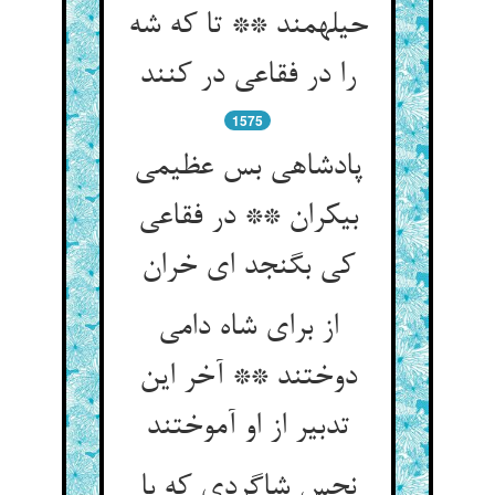
حیله‏مند ** تا که شه
را در فقاعی در کنند
1575
پادشاهی بس عظیمی
بی‏کران ** در فقاعی
کی بگنجد ای خران‏
از برای شاه دامی
دوختند ** آخر این
تدبیر از او آموختند
نحس شاگردی که با