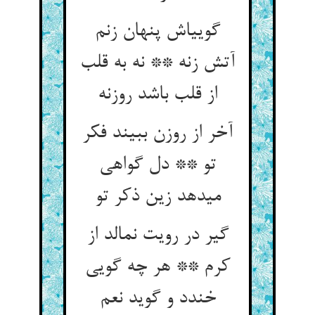
گویی‏اش پنهان زنم
آتش زنه ** نه به قلب
از قلب باشد روزنه‏
آخر از روزن ببیند فکر
تو ** دل گواهی
می‏دهد زین ذکر تو
گیر در رویت نمالد از
کرم ** هر چه گویی
خندد و گوید نعم‏