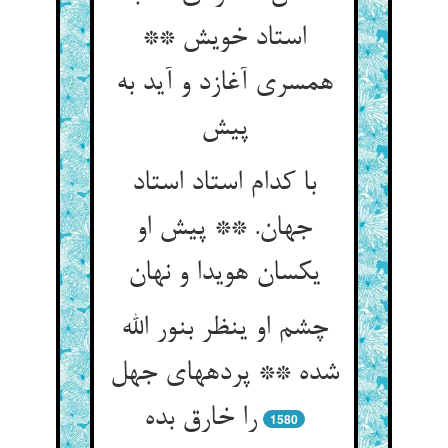
استاد خویش **
همسری آغازد و آید به
پیش‏
با کدام استاد استاد
جهان. ** پیش او
یکسان هویدا و نهان
چشم او ینظر بنور الله
شده ** پرده‏های جهل
را خارق بده‏
1580