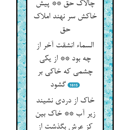
چالاک حق ** پیش
خاکش سر نهند املاک
حق‏
السماء انشقت آخر از
چه بود ** از یکی
چشمی که خاکی بر
گشود
1615
خاک از دردی نشیند
زیر آب ** خاک بین
کز عرش بگذشت از