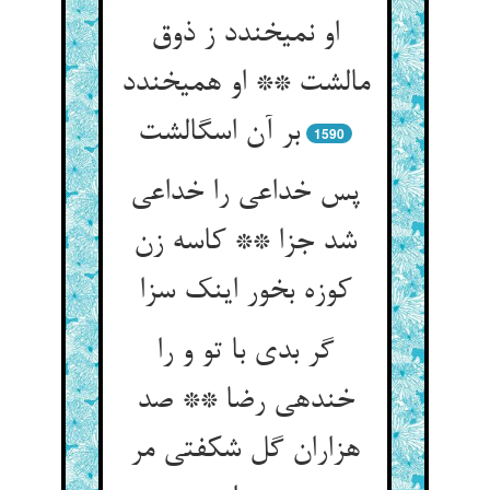
او نمی‏خندد ز ذوق
مالشت ** او همی‏خندد
بر آن اسگالشت‏
1590
پس خداعی را خداعی
شد جزا ** کاسه زن
کوزه بخور اینک سزا
گر بدی با تو و را
خنده‏ی رضا ** صد
هزاران گل شکفتی مر