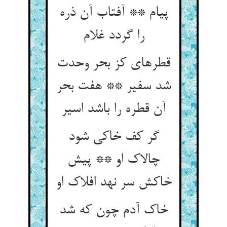
پیام ** آفتاب آن ذره
را گردد غلام‏
قطره‏ای کز بحر وحدت
شد سفیر ** هفت بحر
آن قطره را باشد اسیر
گر کف خاکی شود
چالاک او ** پیش
خاکش سر نهد افلاک او
خاک آدم چون که شد