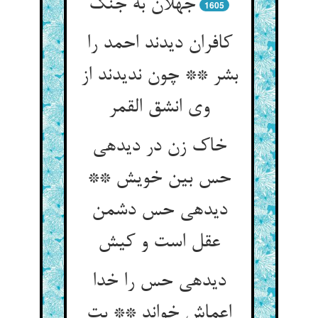
جهلان به جنگ‏
1605
کافران دیدند احمد را
بشر ** چون ندیدند از
وی انشق القمر
خاک زن در دیده‏ی
حس بین خویش **
دیده‏ی حس دشمن
عقل است و کیش‏
دیده‏ی حس را خدا
اعماش خواند ** بت