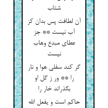
شتاب‏
آن لطافت پس بدان کز
آب نیست ** جز
عطای مبدع وهاب
نیست‏
گر کند سفلی هوا و نار
را ** ور ز گل او
بگذراند خار را
حاکم است و یفعل الله