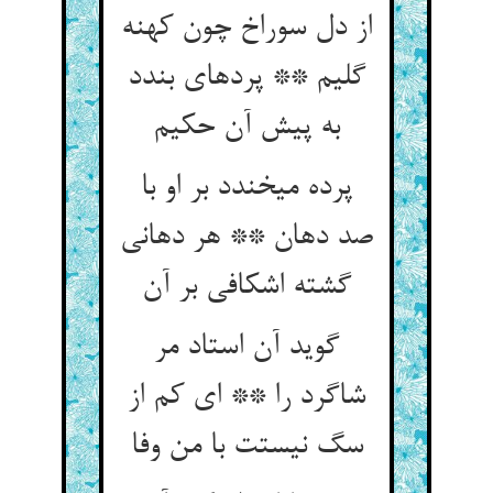
از دل سوراخ چون کهنه
گلیم ** پرده‏ای بندد
به پیش آن حکیم‏
پرده می‏خندد بر او با
صد دهان ** هر دهانی
گشته اشکافی بر آن‏
گوید آن استاد مر
شاگرد را ** ای کم از
سگ نیستت با من وفا