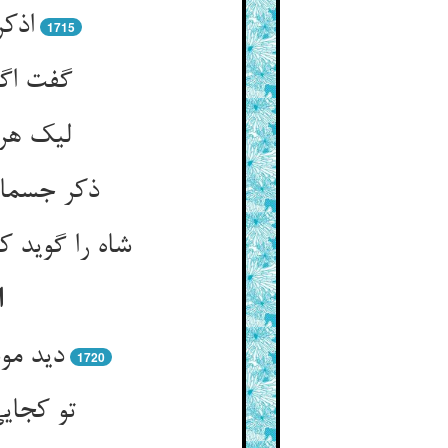
اذکر
1715
گفت اگر
لیک هرگ
ذکر جسمان
شاه را گوید 
ا
دید موس
1720
تو کجای