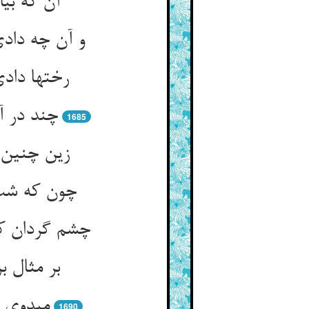
آن که بی
و آن چه داد
رختها داد
چند در 
1685
زین چنین ب
چون که شب 
چشم گردان کر
بر مثال ب
می‏دوی 
1690