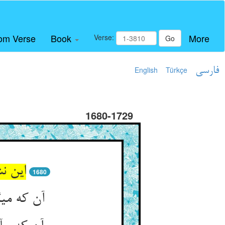
om Verse
Book
More
Verse:
Go
فارسی
Türkçe
English
1680-1729
این ن
1680
آن که می‏