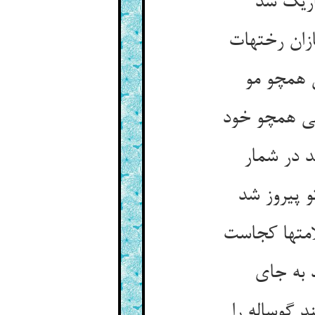
اریک شد
ان رختهات‏
 همچو مو
ی همچو خود
د در شمار
 پیروز شد
متها کجاست‏
 به جای‏
د گوساله را