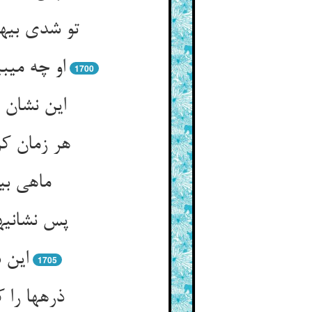
تو شدی بی‏ه
او چه می‏
1700
این نشان 
هر زمان کز
ماهی بی‏
پس نشانیه
این س
1705
ذره‏ها را