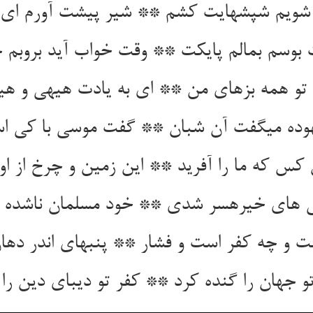
 شویم شپشهایت کشم ** شیر پیشت آورم ای 
بوسم بمالم پایکت ** وقت خواب آید بروبم ج
تو همه بزهای من ** ای به یادت هیهی و هی
هوده می‏گفت آن شبان ** گفت موسی با کی اس
 کس که ما را آفرید ** این زمین و چرخ از او 
های خیره‏سر شدی ** خود مسلمان ناشده ک
ت و چه کفر است و فشار ** پنبه‏ای اندر دها
و جهان را گنده کرد ** کفر تو دیبای دین را 