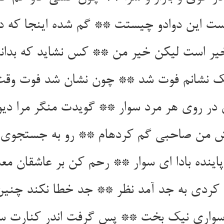
ست این دوادو چیستت ** گم شده اینجا که د
یر است لیکن خیر من ** کس نشاید که بداند
نک نشانم فوت شد ** چون نشان شد فوت وق
در روی هر مرد سوار ** گویدت منگر مرا دیوان
ش من صاحبی گم کرده‏ام ** رو به جستجوی او 
اینده بادا ای سوار ** رحم کن بر عاشقان معذ
ردی به جد آمد نظر ** جد خطا نکند چنین
 سواری نیک بخت ** پس گرفت اندر کنارت