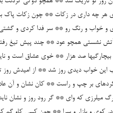
‏آن روز تو تاریک شد ** همچو دوکی گردنت ب
ی هر چه داری در زکات ** چون زکات پاک باز
ی و خواب و رنگ رو ** سر فدا کردی و گشتی
آتش نشستی همچو عود ** چند پیش تیغ رفت
ی‏چارگیها صد هزار ** خوی عشاق است و نای
این خواب دیدی روز شد ** از امیدش روز تو
ده‏ای بر چپ و راست ** کان نشان و آن علا
رگ می‏لرزی که وای ** گر رود روز و نشان ناید
در کوی و بازار و سرا ** چون کسی کاو گم کن