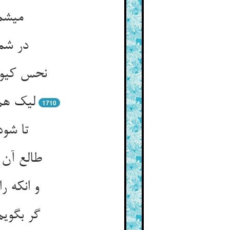
می‏شم
در شما
نحس کیوا
لیک هم 
1710
تا شود
طالع آن 
و انکه ر
گر بگویم