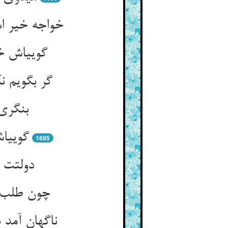
خواجه خیر ا
گویی‏اش خ
گر بگویم 
بنگری 
گویی‏ا
1695
دولتت پ
چون طلب ک
ناگهان آمد