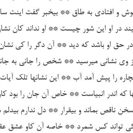
وش و افتادی به طاق ** بی‏خبر گفت اینت سال
بیند در او این شور چیست ** او نداند کان ن
در حق او باشد که دید ** آن دگر را کی نشان 
 وی نشانی می‏رسید ** شخص را جانی به جان
چاره را پیش آمد آب ** این نشانها تلک آیات 
ا که اندر انبیاست ** خاص آن جان را بود کاو
خن ناقص بماند و بی‏قرار ** دل ندارم بی‏دلم م
 کی تواند کس شمرد ** خاصه آن کاو عشق عقل