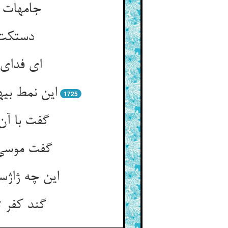
جامه‏ات
دستکت 
ای فدای 
این نمط بی‏
1725
گفت با آن
گفت موسی 
این چه ژاژس
گند کفر ت