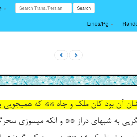
le
Search
Lines/Pg
Rand
شان آن بود کان ملک و جاه ** که همی‏جویی بیاب
گریی به شبهای دراز ** و انکه می‏سوزی سحرگه