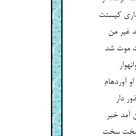
اری کیستت‏
 غیر من‏
ت موت شد
ه‏وار
آورده‏ام‏
ور دار
 آمد خبر
 سخت سخت‏