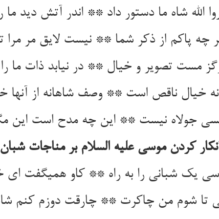
وا الله شاه ما دستور داد ** اندر آتش دید ما را
 چه پاکم از ذکر شما ** نیست لایق مر مرا ت
ز مست تصویر و خیال ** در نیابد ذات ما را بی
ه خیال ناقص است ** وصف شاهانه از آنها خ
کسی جولاه نیست ** این چه مدح است این مگر
نکار کردن موسی علیه السلام بر مناجات شبان‏
ی یک شبانی را به راه ** کاو همی‏گفت ای خدا
ی تا شوم من چاکرت ** چارقت دوزم کنم شان