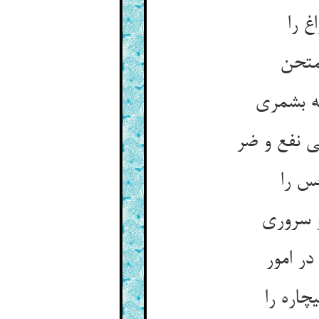
غ را
متحن‏
 بشمری‏
ی نفع و ضر
حس را
 سروری‏
در امور
چاره را