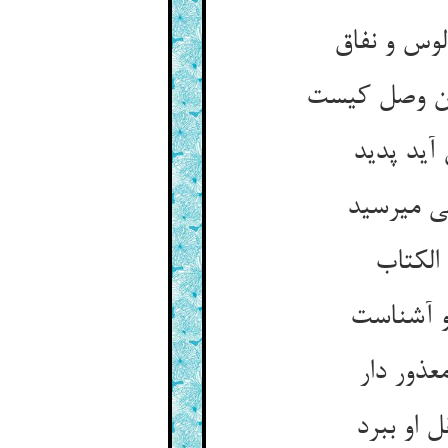
وس و نفاق‏
شان وصل کیست‏
آید پدید
ی می‏رسید
الکتاب‏
 آشناست‏
عذور دار
 او ببرد