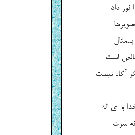
 نور داد
صویرها
‏مثال‏
الص است‏
 آگاه نیست‏
 و ای اله‏
ه سرت‏