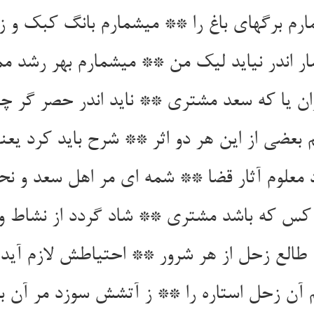
ارم برگهای باغ را ** می‏شمارم بانگ کبک و زا
ر اندر نیاید لیک من ** می‏شمارم بهر رشد م
ن یا که سعد مشتری ** ناید اندر حصر گر چه
بعضی از این هر دو اثر ** شرح باید کرد یعن
 معلوم آثار قضا ** شمه ای مر اهل سعد و ن
کس که باشد مشتری ** شاد گردد از نشاط و
ا طالع زحل از هر شرور ** احتیاطش لازم آید 
 آن زحل استاره را ** ز آتشش سوزد مر آن بی‏