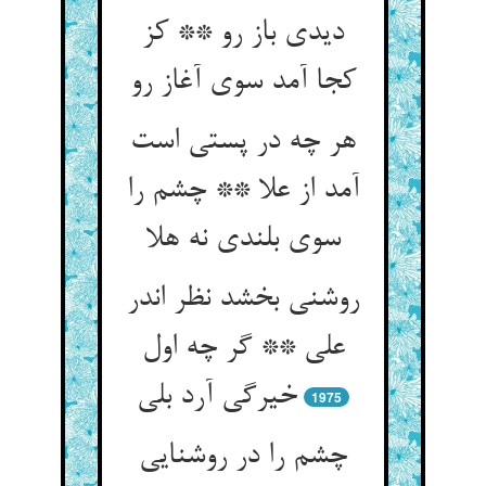
دیدی باز رو ** کز
کجا آمد سوی آغاز رو
هر چه در پستی است
آمد از علا ** چشم را
سوی بلندی نه هلا
روشنی بخشد نظر اندر
علی ** گر چه اول
خیرگی آرد بلی‏
1975
چشم را در روشنایی