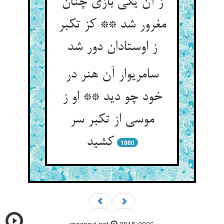
ز آن یکی بازی چنان
مغرور شد ** کز تکبر
ز اوستادان دور شد
سامری‏وار آن هنر در
خود چو دید ** او ز
موسی از تکبر سر
کشید
1980