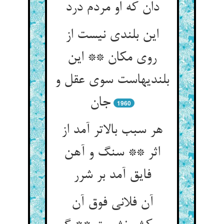
دان که او مردم درد
این بلندی نیست از
روی مکان ** این
بلندیهاست سوی عقل و
جان‏
1960
هر سبب بالاتر آمد از
اثر ** سنگ و آهن
فایق آمد بر شرر
آن فلانی فوق آن