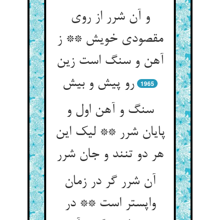
و آن شرر از روی
مقصودی خویش ** ز
آهن و سنگ است زین
رو پیش و بیش‏
1965
سنگ و آهن اول و
پایان شرر ** لیک این
هر دو تنند و جان شرر
آن شرر گر در زمان
واپس‏تر است ** در