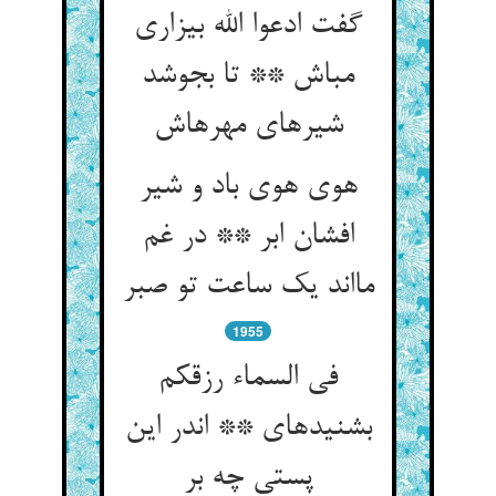
گفت ادعوا الله بی‏زاری
مباش ** تا بجوشد
شیرهای مهرهاش‏
هوی هوی باد و شیر
افشان ابر ** در غم
مااند یک ساعت تو صبر
1955
فی السماء رزقکم
بشنیده‏ای ** اندر این
پستی چه بر