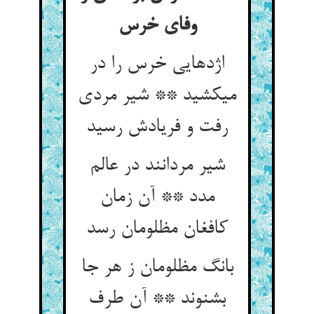
وفای خرس‏
اژدهایی خرس را در
می‏کشید ** شیر مردی
رفت و فریادش رسید
شیر مردانند در عالم
مدد ** آن زمان
کافغان مظلومان رسد
بانگ مظلومان ز هر جا
بشنوند ** آن طرف