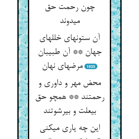
چون رحمت حق
می‏دوند
آن ستونهای خللهای
جهان ** آن طبیبان
مرضهای نهان‏
1935
محض مهر و داوری و
رحمتند ** همچو حق
بی‏علت و بی‏رشوتند
این چه یاری می‏کنی