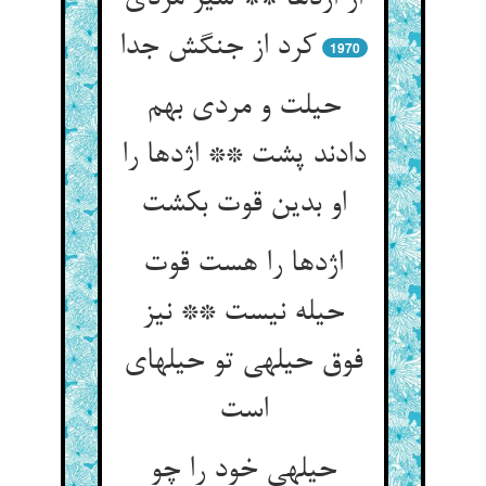
کرد از جنگش جدا
1970
حیلت و مردی بهم
دادند پشت ** اژدها را
او بدین قوت بکشت‏
اژدها را هست قوت
حیله نیست ** نیز
فوق حیله‏ی تو حیله‏ای
است‏
حیله‏ی خود را چو