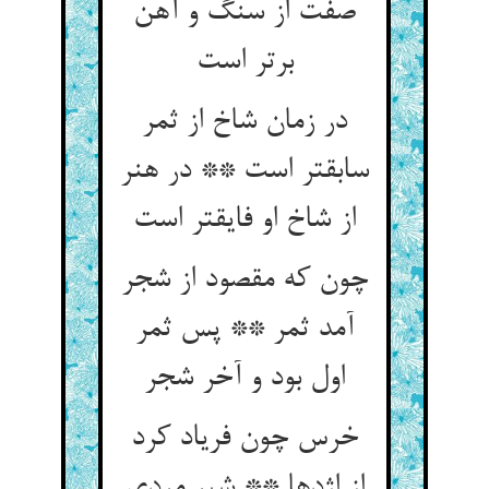
صفت از سنگ و آهن
برتر است‏
در زمان شاخ از ثمر
سابق‏تر است ** در هنر
از شاخ او فایق‏تر است‏
چون که مقصود از شجر
آمد ثمر ** پس ثمر
اول بود و آخر شجر
خرس چون فریاد کرد
از اژدها ** شیر مردی