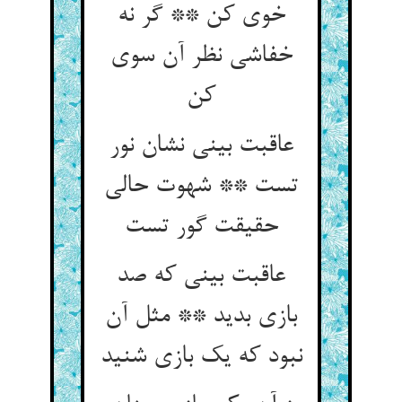
خوی کن ** گر نه
خفاشی نظر آن سوی
کن‏
عاقبت بینی نشان نور
تست ** شهوت حالی
حقیقت گور تست‏
عاقبت بینی که صد
بازی بدید ** مثل آن
نبود که یک بازی شنید