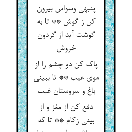
پنبه‏ی وسواس بیرون
کن ز گوش ** تا به
گوشت آید از گردون
خروش‏
پاک کن دو چشم را از
موی عیب ** تا ببینی
باغ و سروستان غیب‏
دفع کن از مغز و از
بینی زکام ** تا که