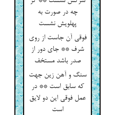
سرکش نشست ** گر
چه در صورت به
پهلویش نشست‏
فوقی آن جاست از روی
شرف ** جای دور از
صدر باشد مستخف‏
سنگ و آهن زین جهت
که سابق است ** در
عمل فوقی این دو لایق
است‏