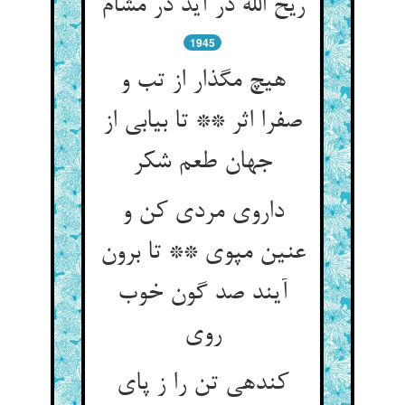
ریح الله در آید در مشام‏
1945
هیچ مگذار از تب و
صفرا اثر ** تا بیابی از
جهان طعم شکر
داروی مردی کن و
عنین مپوی ** تا برون
آیند صد گون خوب
روی‏
کنده‏ی تن را ز پای