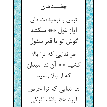
چفسیده‏ای‏
ترس و نومیدیت دان
آواز غول ** می‏کشد
گوش تو تا قعر سفول‏
هر ندایی که ترا بالا
کشید ** آن ندا می‏دان
که از بالا رسید
هر ندایی که ترا حرص
آورد ** بانگ گرگی