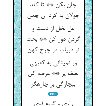
جان بکن ** تا کند
جولان به گرد آن چمن‏
غل بخل از دست و
گردن دور کن ** بخت
نو دریاب در چرخ کهن‏
ور نمی‏تانی به کعبه‏ی
لطف پر ** عرضه کن
بی‏چارگی بر چاره‏گر
1950
زاری و گریه قوی