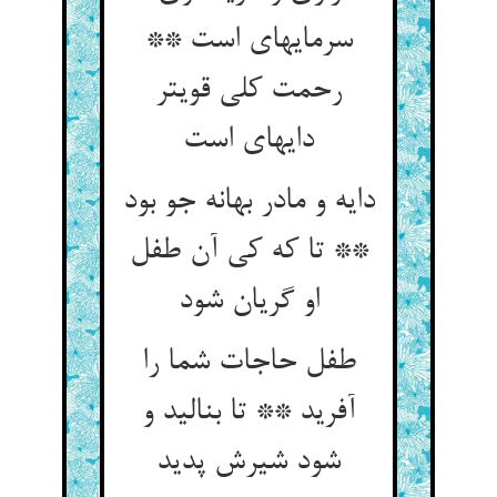
سرمایه‏ای است **
رحمت کلی قوی‏تر
دایه‏ای است‏
دایه و مادر بهانه جو بود
** تا که کی آن طفل
او گریان شود
طفل حاجات شما را
آفرید ** تا بنالید و
شود شیرش پدید