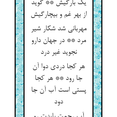
یک بارگیش ** گوید
از بهر غم و بی‏چارگیش‏
مهربانی شد شکار شیر
مرد ** در جهان دارو
نجوید غیر درد
هر کجا دردی دوا آن
جا رود ** هر کجا
پستی است آب آن جا
دود
آب رحمت بایدت رو