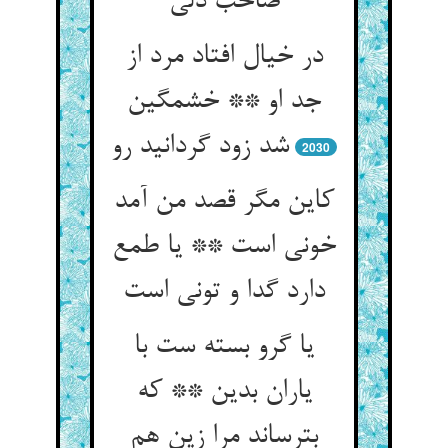
صاحب دلی‏
در خیال افتاد مرد از
جد او ** خشمگین
شد زود گردانید رو
2030
کاین مگر قصد من آمد
خونی است ** یا طمع
دارد گدا و تونی است‏
یا گرو بسته ست با
یاران بدین ** که
بترساند مرا زین هم