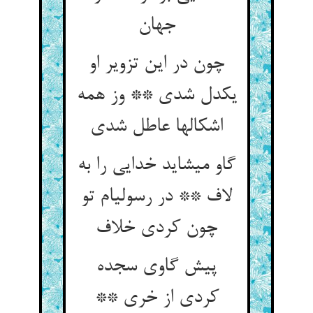
جهان‏
چون در این تزویر او
یکدل شدی ** وز همه
اشکالها عاطل شدی‏
گاو می‏شاید خدایی را به
لاف ** در رسولی‏ام تو
چون کردی خلاف‏
پیش گاوی سجده
کردی از خری **