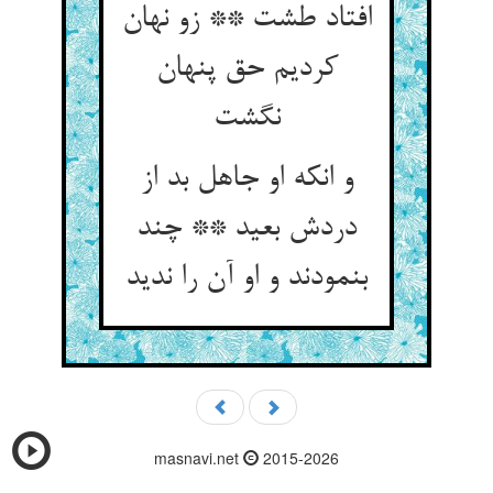
افتاد طشت ** زو نهان
کردیم حق پنهان
نگشت‏
و انکه او جاهل بد از
دردش بعید ** چند
بنمودند و او آن را ندید
masnavi.net
2015-2026