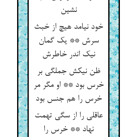
نشین‏
خود نیامد هیچ از خبث
سرش ** یک گمان
نیک اندر خاطرش‏
ظن نیکش جملگی بر
خرس بود ** او مگر مر
خرس را هم جنس بود
عاقلی را از سگی تهمت
نهاد ** خرس را