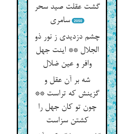
گشت عقلت صید سحر
سامری‏
2050
چشم دزدیدی ز نور ذو
الجلال ** اینت جهل
وافر و عین ضلال‏
شه بر آن عقل و
گزینش که تراست **
چون تو کان جهل را
کشتن سزاست‏