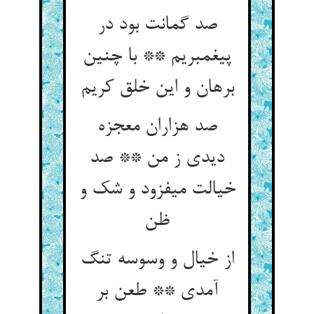
صد گمانت بود در
پیغمبریم ** با چنین
برهان و این خلق کریم‏
صد هزاران معجزه
دیدی ز من ** صد
خیالت می‏فزود و شک و
ظن‏
از خیال و وسوسه تنگ
آمدی ** طعن بر