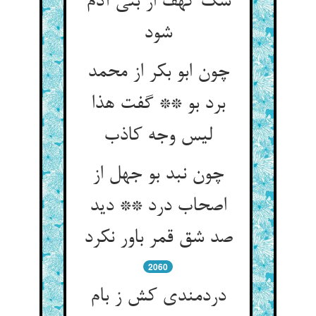
سگ کهف از بنی آدم
شود
چون ابو بکر از محمد
برد بو ** گفت هذا
لیس وجه کاذب‏
چون نبد بو جهل از
اصحاب درد ** دید
صد شق قمر باور نکرد
2060
دردمندی کش ز بام