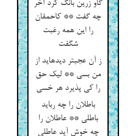
گاو زرین بانگ کرد آخر
چه گفت ** کاحمقان
را این همه رغبت
شگفت‏
ز آن عجبتر دیده‏اید از
من بسی ** لیک حق
را کی پذیرد هر خسی‏
باطلان را چه رباید
باطلی ** عاطلان را
چه خوش آید عاطلی‏