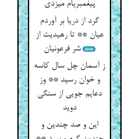
پیغمبری‏ام می‏زدی‏
گرد از دریا بر آوردم
عیان ** تا رهیدیت از
شر فرعونیان‏
2040
ز آسمان چل سال کاسه
و خوان رسید ** وز
دعایم جویی از سنگی
دوید
این و صد چندین و