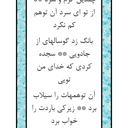
چندین گرم و سرد **
از تو ای سرد آن توهم
کم نکرد
بانگ زد گوساله‏ای از
جادویی ** سجده
کردی که خدای من
تویی‏
آن توهمهات را سیلاب
برد ** زیرکی باردت را
خواب برد