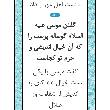
دانست اهل مهر و داد
2035
گفتن موسی علیه
السلام گوساله پرست را
که آن خیال اندیشی و
حزم تو کجاست‏
گفت موسی با یکی
مست خیال ** کای بد
اندیش از شقاوت وز
ضلال‏