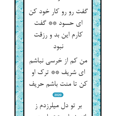
گفت رو رو کار خود کن
ای حسود ** گفت
کارم این بد و رزقت
نبود
من کم از خرسی نباشم
ای شریف ** ترک او
کن تا منت باشم حریف‏
2020
بر تو دل می‏لرزدم ز