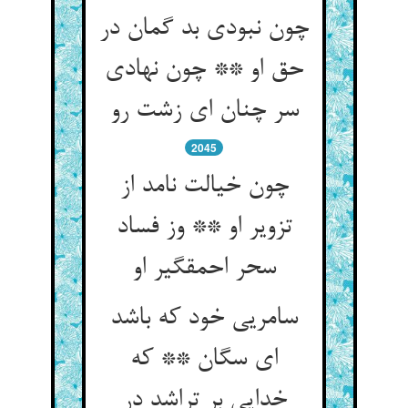
چون نبودی بد گمان در
حق او ** چون نهادی
سر چنان ای زشت رو
2045
چون خیالت نامد از
تزویر او ** وز فساد
سحر احمق‏گیر او
سامریی خود که باشد
ای سگان ** که
خدایی بر تراشد در