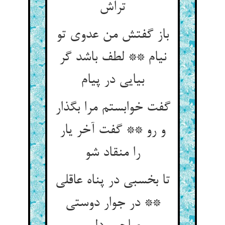
تراش‏
باز گفتش من عدوی تو
نی‏ام ** لطف باشد گر
بیایی در پی‏ام‏
گفت خوابستم مرا بگذار
و رو ** گفت آخر یار
را منقاد شو
تا بخسبی در پناه عاقلی
** در جوار دوستی