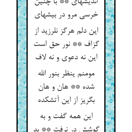
اندیشه‏ای ** با چنین
خرسی مرو در بیشه‏ای‏
این دلم هرگز نلرزید از
گزاف ** نور حق است
این نه دعوی و نه لاف‏
مومنم ینظر بنور الله
شده ** هان و هان
بگریز از این آتشکده‏
این همه گفت و به
گوشش در نرفت ** بد