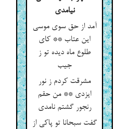
نیامدی‏
آمد از حق سوی موسی
این عتاب ** کای
طلوع ماه دیده تو ز
جیب‏
مشرقت کردم ز نور
ایزدی ** من حقم
رنجور گشتم نامدی‏
گفت سبحانا تو پاکی از