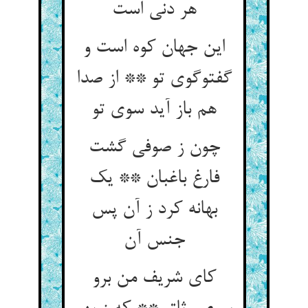
هر دنی است‏
این جهان کوه است و
گفت‏وگوی تو ** از صدا
هم باز آید سوی تو
چون ز صوفی گشت
فارغ باغبان ** یک
بهانه کرد ز آن پس
جنس آن‏
کای شریف من برو