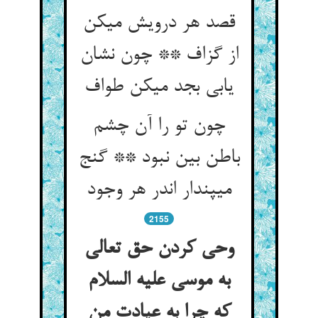
قصد هر درویش می‏کن
از گزاف ** چون نشان
یابی بجد می‏کن طواف‏
چون تو را آن چشم
باطن بین نبود ** گنج
می‏پندار اندر هر وجود
2155
وحی کردن حق تعالی
به موسی علیه السلام
که چرا به عیادت من