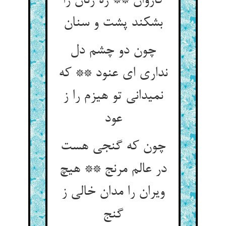
کاروان ** ره زنان را
بشکند پشت و سنان‏
چون دو چشم دل
نداری ای عنود ** که
نمی‏دانی تو هیزم را ز
عود
چون که گنجی هست
در عالم مرنج ** هیچ
ویران را مدان خالی ز
گنج‏