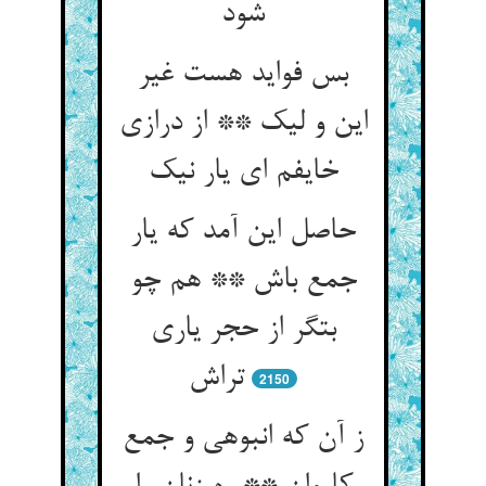
شود
بس فواید هست غیر
این و لیک ** از درازی
خایفم ای یار نیک‏
حاصل این آمد که یار
جمع باش ** هم چو
بتگر از حجر یاری
تراش‏
2150
ز آن که انبوهی و جمع