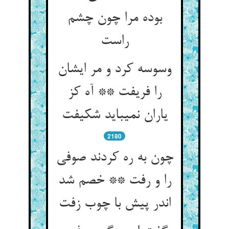
بوده مرا چون چشم
راست‏
وسوسه کرد و مر ایشان
را فریفت ** آه کز
یاران نمی‏باید شکیفت‏
2180
چون به ره کردند صوفی
را و رفت ** خصم شد
اندر پیش با چوب زفت‏