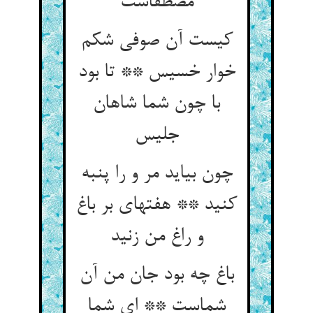
مصطفاست‏
کیست آن صوفی شکم
خوار خسیس ** تا بود
با چون شما شاهان
جلیس‏
چون بیاید مر و را پنبه
کنید ** هفته‏ای بر باغ
و راغ من زنید
باغ چه بود جان من آن
شماست ** ای شما