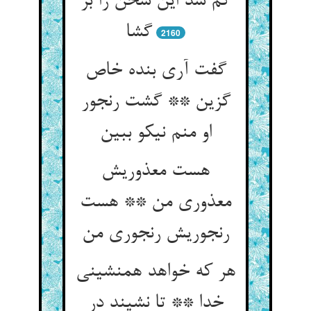
گم شد این سخن را بر
گشا
2160
گفت آری بنده خاص
گزین ** گشت رنجور
او منم نیکو ببین‏
هست معذوریش
معذوری من ** هست
رنجوریش رنجوری من‏
هر که خواهد همنشینی
خدا ** تا نشیند در