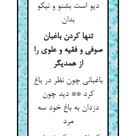
دیو است بشنو و نیکو
بدان‏
تنها کردن باغبان
صوفی و فقیه و علوی را
از همدیگر
باغبانی چون نظر در باغ
کرد ** دید چون
دزدان به باغ خود سه
مرد