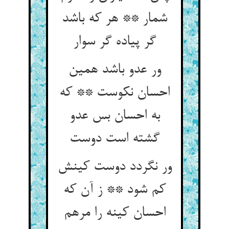
شمار ** هر که باشد
گر پیاده گر سوار
ور عدو باشد همین
احسان نکوست ** که
به احسان بس عدو
گشته است دوست‏
ور نگردد دوست کینش
کم شود ** ز آن که
احسان کینه را مرهم