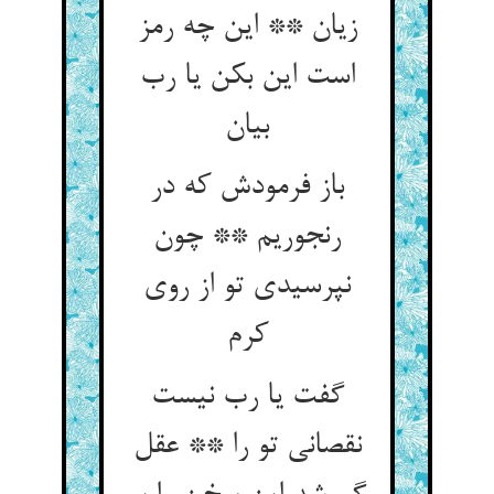
زیان ** این چه رمز
است این بکن یا رب
بیان‏
باز فرمودش که در
رنجوریم ** چون
نپرسیدی تو از روی
کرم‏
گفت یا رب نیست
نقصانی تو را ** عقل