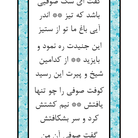
گفت ای سگ صوفیی
باشد که تیز ** اندر
آیی باغ ما تو از ستیز
این جنیدت ره نمود و
بایزید ** از کدامین
شیخ و پیرت این رسید
کوفت صوفی را چو تنها
یافتش ** نیم کشتش
کرد و سر بشکافتش‏
گفت صوفی آن من