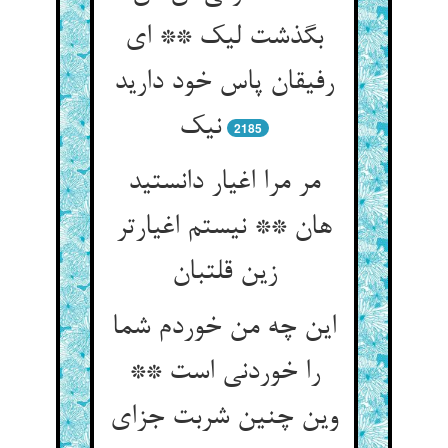
بگذشت لیک ** ای
رفیقان پاس خود دارید
نیک‏
2185
مر مرا اغیار دانستید
هان ** نیستم اغیارتر
زین قلتبان‏
این چه من خوردم شما
را خوردنی است **
وین چنین شربت جزای