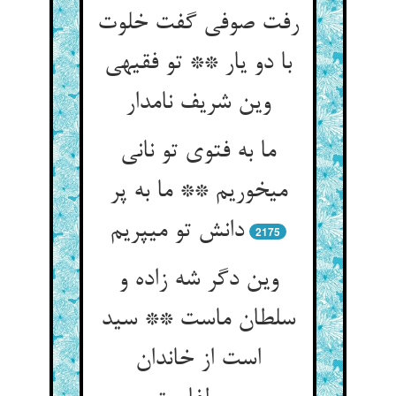
رفت صوفی گفت خلوت
با دو یار ** تو فقیهی
وین شریف نامدار
ما به فتوی تو نانی
می‏خوریم ** ما به پر
دانش تو می‏پریم‏
2175
وین دگر شه زاده و
سلطان ماست ** سید
است از خاندان