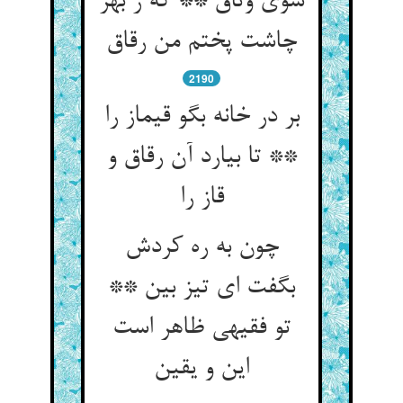
سوی وثاق ** که ز بهر
چاشت پختم من رقاق‏
2190
بر در خانه بگو قیماز را
** تا بیارد آن رقاق و
قاز را
چون به ره کردش
بگفت ای تیز بین **
تو فقیهی ظاهر است
این و یقین‏