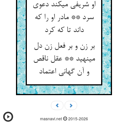
او شریفی می‏کند دعوی
سرد ** مادر او را که
داند تا که کرد
بر زن و بر فعل زن دل
می‏نهید ** عقل ناقص
و آن گهانی اعتماد
masnavi.net
2015-2026