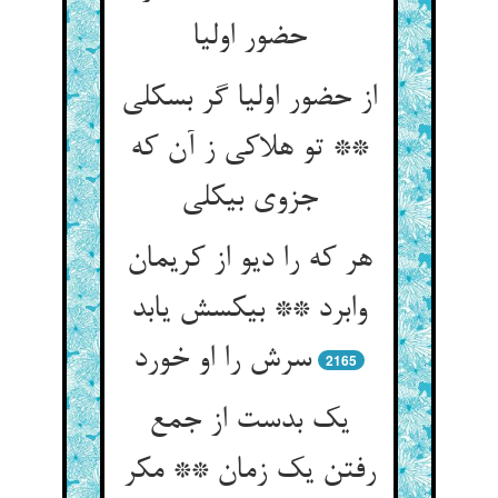
حضور اولیا
از حضور اولیا گر بسکلی
** تو هلاکی ز آن که
جزوی بی‏کلی‏
هر که را دیو از کریمان
وابرد ** بی‏کسش یابد
سرش را او خورد
2165
یک بدست از جمع
رفتن یک زمان ** مکر