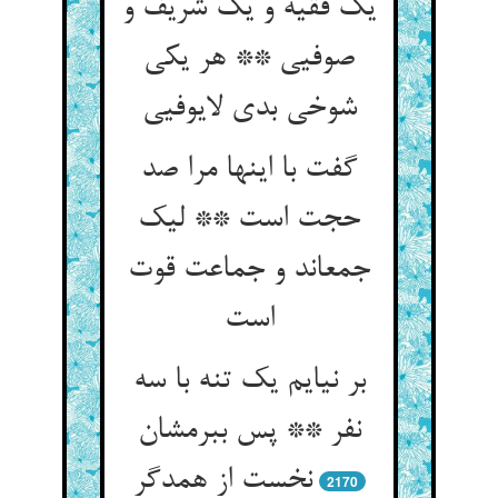
یک فقیه و یک شریف و
صوفیی ** هر یکی
شوخی بدی لایوفیی‏
گفت با اینها مرا صد
حجت است ** لیک
جمع‏اند و جماعت قوت
است‏
بر نیایم یک تنه با سه
نفر ** پس ببرمشان
نخست از همدگر
2170