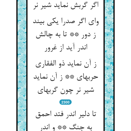
اگر گربش نماید شیر نر
وای اگر صدرا یکی بیند
ز دور ** تا به چالش
اندر آید از غرور
ز آن نماید ذو الفقاری
حربه‏ای ** ز آن نماید
شیر نر چون گربه‏ای‏
2300
تا دلیر اندر فتد احمق
به جنگ ** و اندر