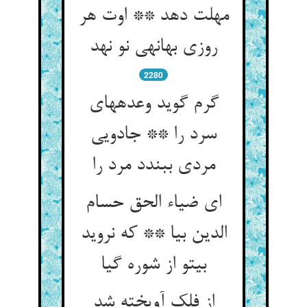
مهلت دهد ** اوت هر
روزی بهانه‏ی نو نهد
2280
گرم گوید وعده‏های
سرد را ** جادویی
مردی ببندد مرد را
ای ضیاء الحق حسام
الدین بیا ** که نروید
بی‏تو از شوره گیا
از فلک آویخته شد