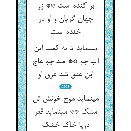
بر کنده است ** زو
جهان گریان و او در
خنده است‏
می‏نماید تا به کعب این
آب جو ** صد چو عاج
ابن عنق شد غرق او
2305
می‏نماید موج خونش تل
مشک ** می‏نماید قعر
دریا خاک خشک‏