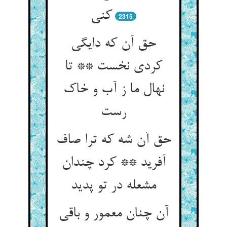
کنی‏
2315
حق آن که دایگی
کردی نخست ** تا
نهال ما ز آب و خاک
رست‏
حق آن شه که ترا صاف
آفرید ** کرد چندان
مشعله در تو پدید
آن چنان معمور و باقی