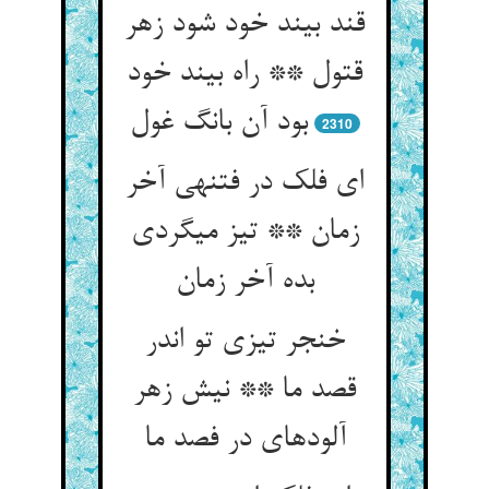
قند بیند خود شود زهر
قتول ** راه بیند خود
بود آن بانگ غول‏
2310
ای فلک در فتنه‏ی آخر
زمان ** تیز می‏گردی
بده آخر زمان‏
خنجر تیزی تو اندر
قصد ما ** نیش زهر
آلوده‏ای در فصد ما