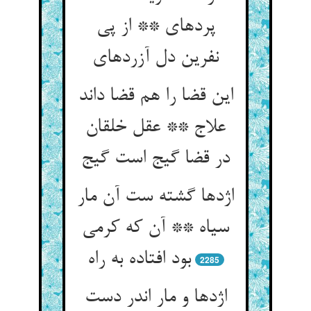
پرده‏ای ** از پی
نفرین دل آزرده‏ای‏
این قضا را هم قضا داند
علاج ** عقل خلقان
در قضا گیج است گیج‏
اژدها گشته ست آن مار
سیاه ** آن که کرمی
بود افتاده به راه‏
2285
اژدها و مار اندر دست