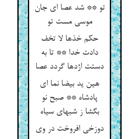
تو ** شد عصا ای جان
موسی مست تو
حکم خذها لا تخف
دادت خدا ** تا به
دستت اژدها گردد عصا
هین ید بیضا نما ای
پادشاه ** صبح نو
بگشا ز شبهای سیاه‏
دوزخی افروخت در وی