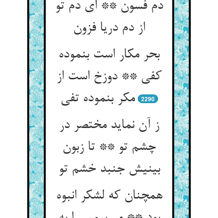
دم فسون ** ای دم تو
از دم دریا فزون‏
بحر مکار است بنموده
کفی ** دوزخ است از
مکر بنموده تفی‏
2290
ز آن نماید مختصر در
چشم تو ** تا زبون
بینیش جنبد خشم تو
همچنان که لشکر انبوه