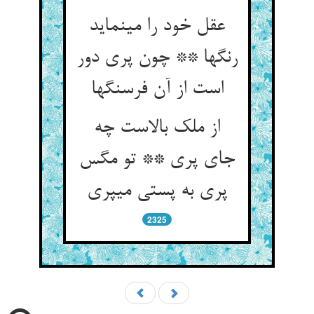
عقل خود را می‏نماید
رنگها ** چون پری دور
است از آن فرسنگ‏ها
از ملک بالاست چه
جای پری ** تو مگس
پری به پستی می‏پری‏
2325