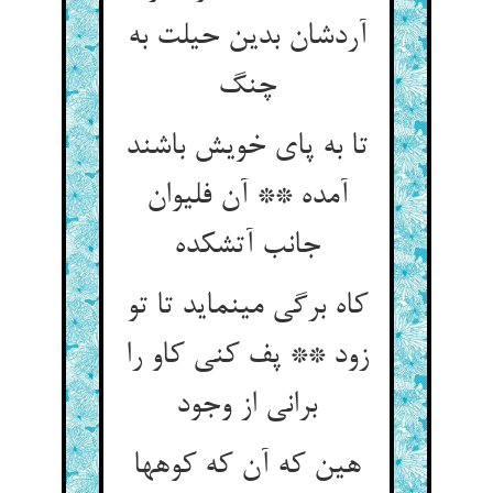
آردشان بدین حیلت به
چنگ‏
تا به پای خویش باشند
آمده ** آن فلیوان
جانب آتش‏کده‏
کاه برگی می‏نماید تا تو
زود ** پف کنی کاو را
برانی از وجود
هین که آن که کوهها