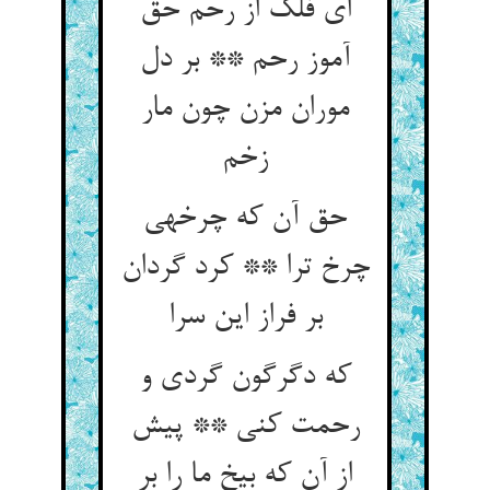
ای فلک از رحم حق
آموز رحم ** بر دل
موران مزن چون مار
زخم‏
حق آن که چرخه‏ی
چرخ ترا ** کرد گردان
بر فراز این سرا
که دگرگون گردی و
رحمت کنی ** پیش
از آن که بیخ ما را بر