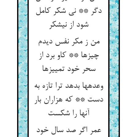
دگر ** نی شکر کامل
شود از نیشکر
من ز مکر نفس دیدم
چیزها ** کاو برد از
سحر خود تمییزها
وعده‏ها بدهد ترا تازه به
دست ** که هزاران بار
آنها را شکست‏
عمر اگر صد سال خود