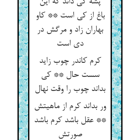
پشه کی داند که این
باغ از کی است ** کاو
بهاران زاد و مرگش در
دی است‏
کرم کاندر چوب زاید
سست حال ** کی
بداند چوب را وقت نهال‏
ور بداند کرم از ماهیتش
** عقل باشد کرم باشد
صورتش‏