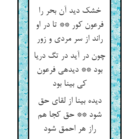
خشک دید آن بحر را
فرعون کور ** تا در او
راند از سر مردی و زور
چون در آید در تگ دریا
بود ** دیده‏ی فرعون
کی بینا بود
دیده بینا از لقای حق
شود ** حق کجا هم
راز هر احمق شود