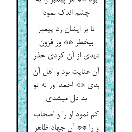
بود ** مر پیمبر را به
چشم اندک نمود
تا بر ایشان زد پیمبر
بی‏خطر ** ور فزون
دیدی از آن کردی حذر
آن عنایت بود و اهل آن
بدی ** احمدا ور نه تو
بد دل می‏شدی‏
کم نمود او را و اصحاب
و را ** آن جهاد ظاهر