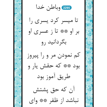
وباطن خدا
2295
تا میسر کرد یسری را
بر او ** تا ز عسری او
بگردانید رو
کم نمودن مر و را پیروز
بود ** که حقش یار و
طریق آموز بود
آن که حق پشتش
نباشد از ظفر ** وای