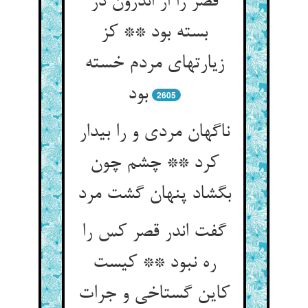
قصر را از اندرون در
بسته بود ** کز
زیارتهای مردم خسته
بود
2605
ناگهان مردی و را بیدار
کرد ** چشم چون
بگشاد پنهان گشت مرد
گفت اندر قصر کس را
ره نبود ** کیست
کاین گستاخی و جرات