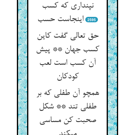
نپنداری که کسب
اینجاست حسب‏
2595
حق تعالی گفت کاین
کسب جهان ** پیش
آن کسب است لعب
کودکان‏
همچو آن طفلی که بر
طفلی تند ** شکل
صحبت کن مساسی
می‏کند