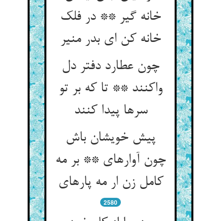
خانه گیر ** در فلک
خانه کن ای بدر منیر
چون عطارد دفتر دل
واکنند ** تا که بر تو
سرها پیدا کنند
پیش خویشان باش
چون آواره‏ای ** بر مه
کامل زن ار مه پاره‏ای‏
2580