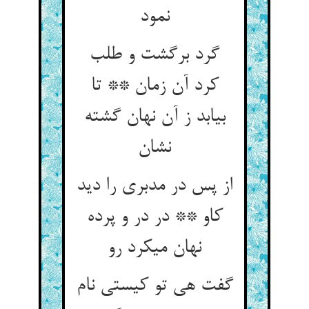
نمود
گرد برگشت و طلب
کرد آن زمان ** تا
بیابد ز آن نهان گشته
نشان‏
از پس در مدبری را دید
کاو ** در در و پرده
نهان می‏کرد رو
گفت هی تو کیستی نام