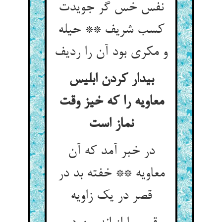
نفس خس گر جویدت
کسب شریف ** حیله
و مکری بود آن را ردیف‏
بیدار کردن ابلیس
معاویه را که خیز وقت
نماز است‏
در خبر آمد که آن
معاویه ** خفته بد در
قصر در یک زاویه‏