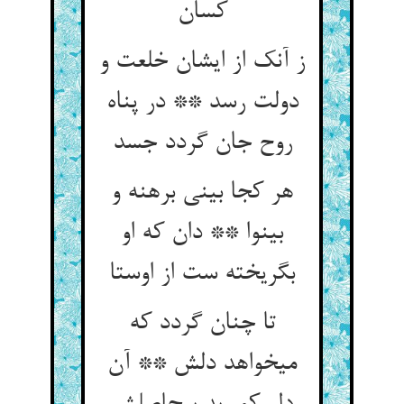
کسان‏
ز آنک از ایشان خلعت و
دولت رسد ** در پناه
روح جان گردد جسد
هر کجا بینی برهنه و
بی‏نوا ** دان که او
بگریخته ست از اوستا
تا چنان گردد که
می‏خواهد دلش ** آن