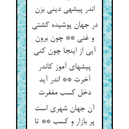
اندر پیشه‏ی دینی بزن‏
در جهان پوشیده گشتی
و غنی ** چون برون
آیی از اینجا چون کنی‏
پیشه‏ای آموز کاندر
آخرت ** اندر آید
دخل کسب مغفرت‏
آن جهان شهری است
پر بازار و کسب ** تا