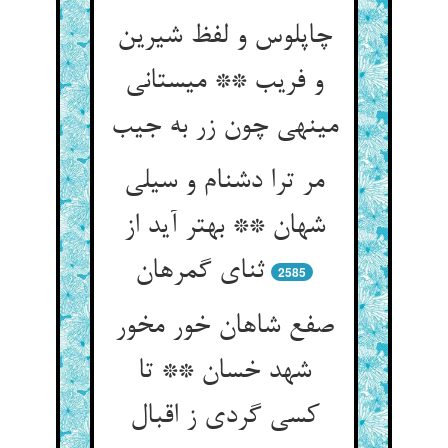
چاپلوس و لفظ شیرین
و فریب ** می‏ستانی
می‏نهی چون زر به جیب‏
مر ترا دشنام و سیلی
شهان ** بهتر آید از
ثنای گمرهان‏
2585
صفع شاهان خور مخور
شهد خسان ** تا
کسی گردی ز اقبال