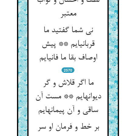
لطف و احسان و ثواب
معتبر
نی شما گفتید ما
قربانی‏ایم ** پیش
اوصاف بقا ما فانی‏ایم‏
2570
ما اگر قلاش و گر
دیوانه‏ایم ** مست آن
ساقی و آن پیمانه‏ایم‏
بر خط و فرمان او سر