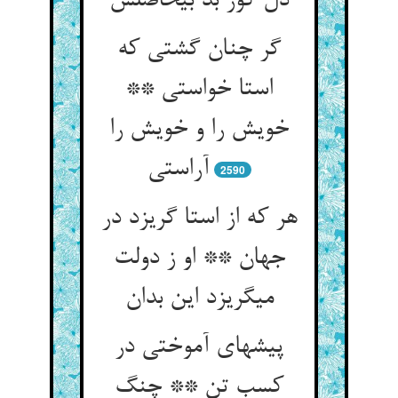
دل کور بد بی‏حاصلش‏
گر چنان گشتی که
استا خواستی **
خویش را و خویش را
آراستی‏
2590
هر که از استا گریزد در
جهان ** او ز دولت
می‏گریزد این بدان‏
پیشه‏ای آموختی در
کسب تن ** چنگ