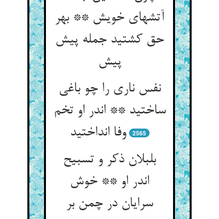
آتشهای خویش ** بهر
حق کشتید جمله پیش
پیش‏
نفس ناری را چو باغی
ساختید ** اندر او تخم
وفا انداختید
2565
بلبلان ذکر و تسبیح
اندر او ** خوش
سرایان در چمن بر