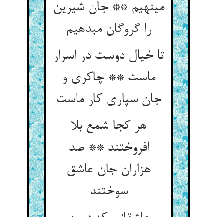
می‏نهیم ** جان شیرین
را گروگان می‏دهیم‏
تا خیال دوست در اسرار
ماست ** چاکری و
جان سپاری کار ماست‏
هر کجا شمع بلا
افروختند ** صد
هزاران جان عاشق
سوختند