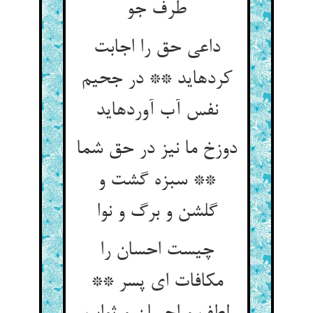
طرف جو
داعی حق را اجابت
کرده‏اید ** در جحیم
نفس آب آورده‏اید
دوزخ ما نیز در حق شما
** سبزه گشت و
گلشن و برگ و نوا
چیست احسان را
مکافات ای پسر **