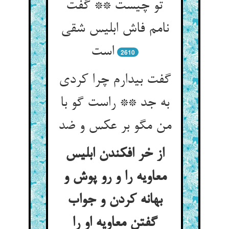
تو چیست ** گفت
نامم فاش ابلیس شقی
است‏
2610
گفت بیدارم چرا کردی
به جد ** راست گو با
من مگو بر عکس و ضد
از خر افکندن ابلیس
معاویه را و رو پوش و
بهانه کردن و جواب
گفتن معاویه او را