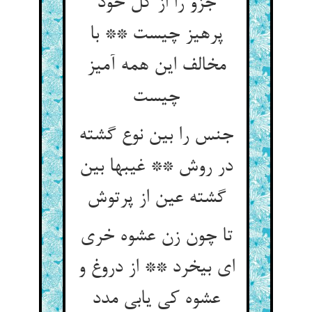
جزو را از کل خود
پرهیز چیست ** با
مخالف این همه آمیز
چیست‏
جنس را بین نوع گشته
در روش ** غیبها بین
گشته عین از پرتوش‏
تا چون زن عشوه خری
ای بی‏خرد ** از دروغ و
عشوه کی یابی مدد