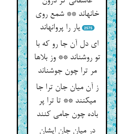
عاشقانی کز درون
خانه‏اند ** شمع روی
یار را پروانه‏اند
2575
ای دل آن جا رو که با
تو روشن‏اند ** وز بلاها
مر ترا چون جوشن‏اند
ز آن میان جان ترا جا
می‏کنند ** تا ترا پر
باده چون جامی کنند
در میان جان ایشان