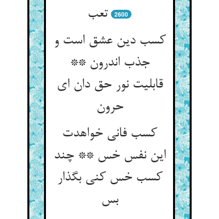
تعب‏
2600
کسب دین عشق است و
جذب اندرون **
قابلیت نور حق دان ای
حرون‏
کسب فانی خواهدت
این نفس خس ** چند
کسب خس کنی بگذار
بس‏