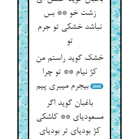
زشت خو ** بس
نباشد خشکی تو جرم
تو
خشک گوید راستم من
کژ نی‏ام ** تو چرا
بی‏جرم می‏بری پیم‏
2695
باغبان گوید اگر
مسعودی‏ای ** کاشکی
کژ بودی‏ای تر بودی‏ای‏