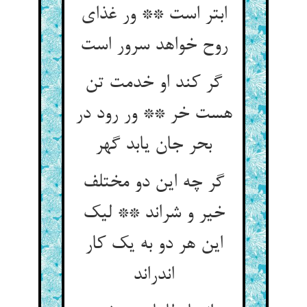
ابتر است ** ور غذای
روح خواهد سرور است‏
گر کند او خدمت تن
هست خر ** ور رود در
بحر جان یابد گهر
گر چه این دو مختلف
خیر و شراند ** لیک
این هر دو به یک کار
اندراند