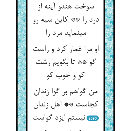
سوخت هندو آینه از
درد را ** کاین سیه رو
می‏نماید مرد را
او مرا غماز کرد و راست
گو ** تا بگویم زشت
کو و خوب کو
من گواهم بر گوا زندان
کجاست ** اهل زندان
نیستم ایزد گواست‏
2690