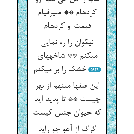
کرده‏ام ** صیرفی‏ام
قیمت او کرده‏ام‏
نیکوان را ره نمایی
می‏کنم ** شاخه‏های
خشک را بر می‏کنم‏
2675
این علفها می‏نهم از بهر
چیست ** تا پدید آید
که حیوان جنس کیست‏
گرگ از آهو چو زاید