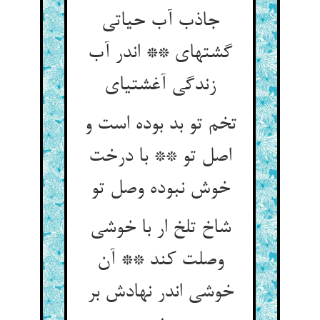
جاذب آب حیاتی
گشته‏ای ** اندر آب
زندگی آغشتی‏ای‏
تخم تو بد بوده است و
اصل تو ** با درخت
خوش نبوده وصل تو
شاخ تلخ ار با خوشی
وصلت کند ** آن
خوشی اندر نهادش بر