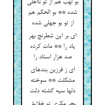
بو لهب هم از تو نااهلی
شده ** بو الحکم هم
از تو بو جهلی شده‏
ای بر این شطرنج بهر
یاد را ** مات کرده
صد هزار استاد را
ای ز فرزین بندهای
مشکلت ** سوخته
دلها سیه گشته دلت‏
بحر مکری تو خلایق