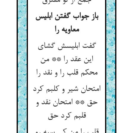
جمع از تو مفترق‏
باز جواب گفتن ابلیس
معاویه را
گفت ابلیسش گشای
این عقد را ** من
محکم قلب را و نقد را
امتحان شیر و کلبم کرد
حق ** امتحان نقد و
قلبم کرد حق‏
قلب را من کی سیه رو