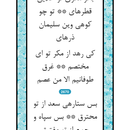
قطره‏ای ** تو چو
کوهی وین سلیمان
ذره‏ای‏
کی رهد از مکر تو ای
مختصم ** غرق
طوفانیم الا من عصم‏
2670
بس ستاره‏ی سعد از تو
محترق ** بس سپاه و