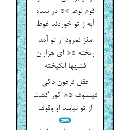
قوم لوط ** در سیاه
آبه ز تو خوردند غوط
مغز نمرود از تو آمد
ریخته ** ای هزاران
فتنه‏ها انگیخته‏
عقل فرعون ذکی
فیلسوف ** کور گشت
از تو نیابید او وقوف‏
2665