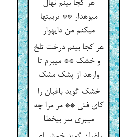
هر کجا بینم نهال
میوه‏دار ** تربیتها
می‏کنم من دایه‏وار
هر کجا بینم درخت تلخ
و خشک ** می‏برم تا
وارهد از پشک مشک‏
خشک گوید باغبان را
کای فتی ** مر مرا چه
می‏بری سر بی‏خطا
باغبان گوید خمش ای