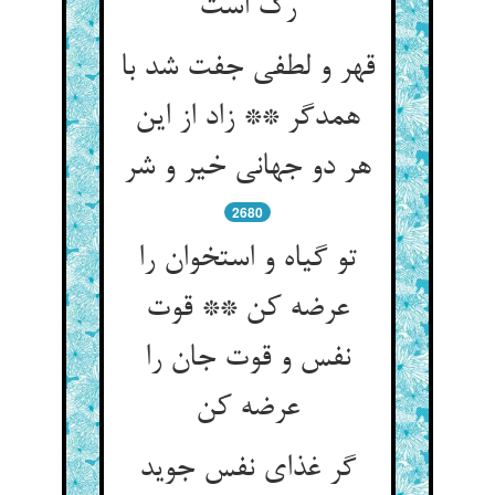
رگ است‏
قهر و لطفی جفت شد با
همدگر ** زاد از این
هر دو جهانی خیر و شر
2680
تو گیاه و استخوان را
عرضه کن ** قوت
نفس و قوت جان را
عرضه کن‏
گر غذای نفس جوید