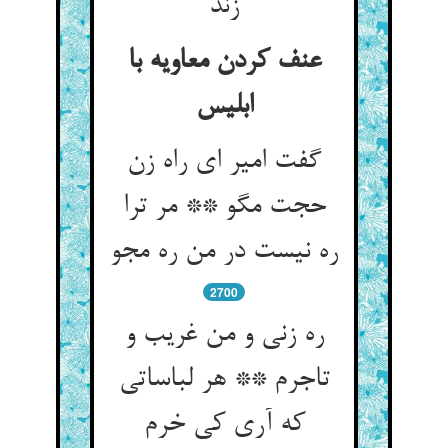
زند
عنف کردن معاویه با
ابلیس‏
گفت امیر ای راه زن
حجت مگو ** مر ترا
ره نیست در من ره مجو
2700
ره زنی و من غریب و
تاجرم ** هر لباساتی
که آری کی خرم‏