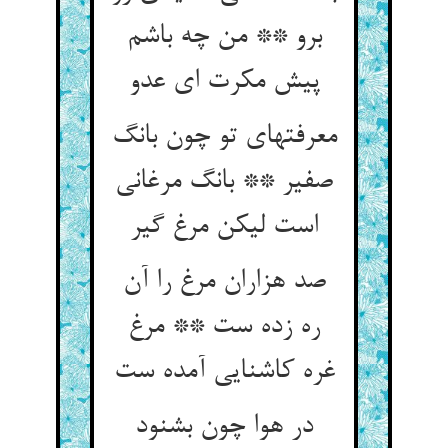
برو ** من چه باشم
پیش مکرت ای عدو
معرفتهای تو چون بانگ
صفیر ** بانگ مرغانی
است لیکن مرغ گیر
صد هزاران مرغ را آن
ره زده ست ** مرغ
غره کاشنایی آمده ست‏
در هوا چون بشنود