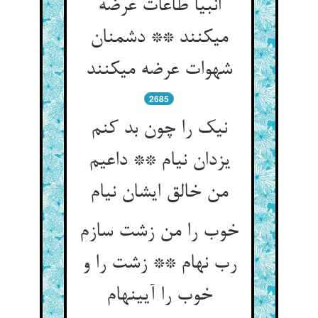
انبیا طاعات عرضه
می‏کنند ** دشمنان
شهوات عرضه می‏کنند
2685
نیک را چون بد کنم
یزدان نی‏ام ** داعیم
من خالق ایشان نی‏ام‏
خوب را من زشت سازم
رب نه‏ام ** زشت را و
خوب را آیینه‏ام‏