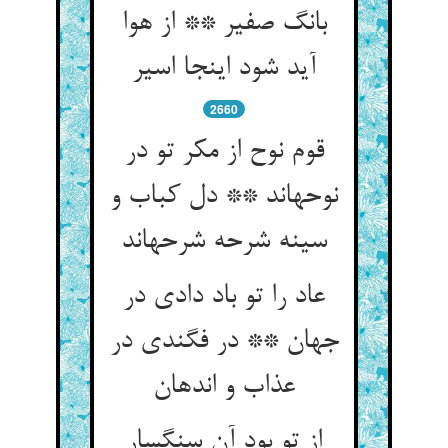
بانگ صفیر ** از هوا
آید شود اینجا اسیر
2660
قوم نوح از مکر تو در
نوحه‏اند ** دل کباب و
سینه شرحه شرحه‏اند
عاد را تو باد دادی در
جهان ** در فگندی در
عذاب و اندهان‏
از تو بود آن سنگسار