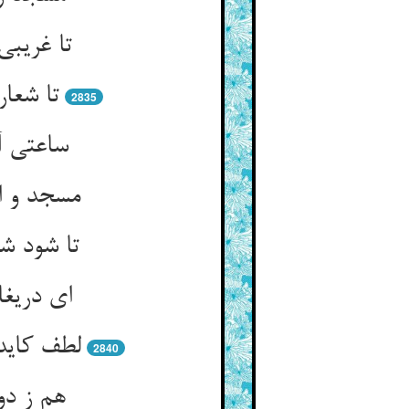
تا غریبی
تا شعار
2835
ساعتی آ
مسجد و ا
تا شود ش
ای دریغا
لطف کاید 
2840
هم ز دو