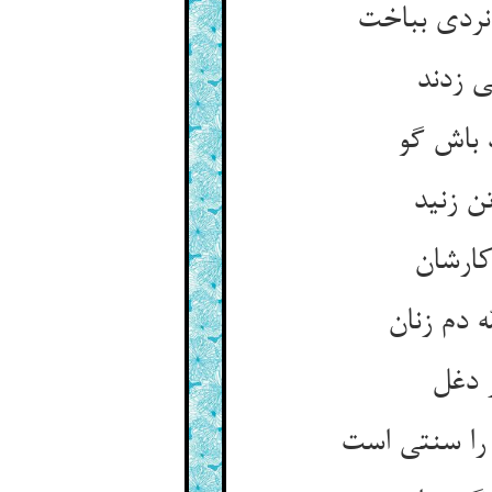
نردی بباخت‏
ی زدند
 باش گو
ن زنید
ارشان‏
دم زنان‏
 دغل‏
را سنتی است‏