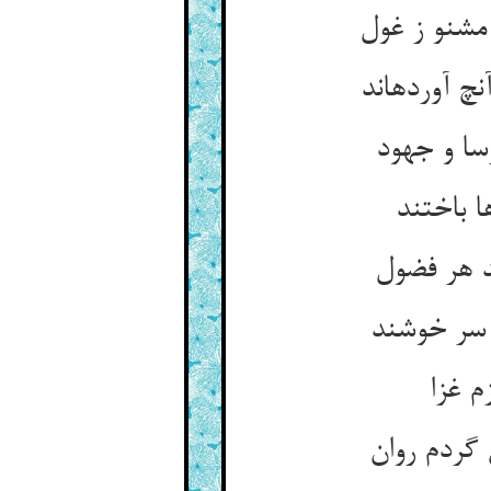
شنو ز غول‏
 آورده‏اند
ا و جهود
 باختند
هر فضول‏
 سر خوشند
م غزا
ردم روان‏