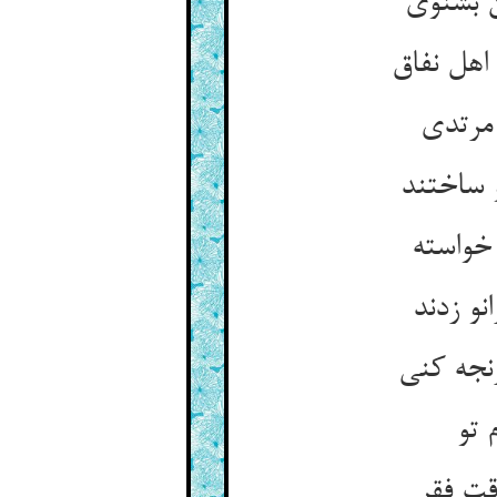
 بشنوی‏
هل نفاق‏
مرتدی‏
 ساختند
واسته‏
نو زدند
جه کنی‏
 تو
قت فقر