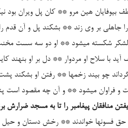
 بی‏وفایان هین مرو ** کان پل ویران بود نی
را جاهلی بر وی زند ** بشکند پل و آن قدم را
لشکر شکسته می‏شود ** او دو سه سست مخنث 
آید با سلاح او مردوار ** دل بر او بنهند کای
گرداند چو بیند زخمها ** رفتن او بشکند پشت 
ت و فراوان می‏شود ** و آن چه مقصود است پن
فتن منافقان پیغامبر را تا به مسجد ضرارش بر
حق فسون‏ها خواندند ** رخش دستان و حیل می