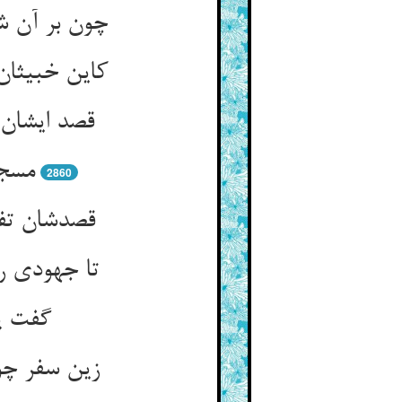
چون بر آن ش
کاین خبیثان
قصد ایشان
مسجد
2860
قصدشان تف
تا جهودی ر
گفت پی
زین سفر چو