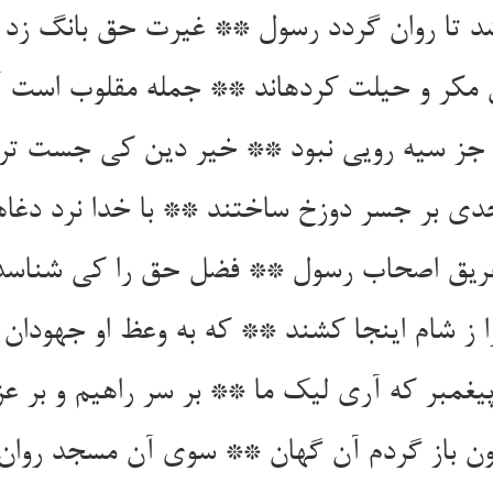
د تا روان گردد رسول ** غیرت حق بانگ زد م
 مکر و حیلت کرده‏اند ** جمله مقلوب است آنچ
 جز سیه رویی نبود ** خیر دین کی جست ترس
ی بر جسر دوزخ ساختند ** با خدا نرد دغاها
ریق اصحاب رسول ** فضل حق را کی شناسد 
ا ز شام اینجا کشند ** که به وعظ او جهودان
غمبر که آری لیک ما ** بر سر راهیم و بر عز
ن باز گردم آن گهان ** سوی آن مسجد روان گ