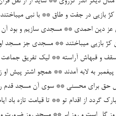
ثال دیگر اندر کژروی ** شاید ار از نقل قرآن
کژ بازیی در جفت و طاق ** با نبی می‏باختند ا
 عز دین احمدی ** مسجدی سازیم و بود آن 
 کژ بازیی می‏باختند ** مسجدی جز مسجد او
قف و قبه‏اش آراسته ** لیک تفریق جماعت خ
 پیغمبر به لابه آمدند ** همچو اشتر پیش او زا
 حق برای محسنی ** سوی آن مسجد قدم رن
بارک گردد از اقدام تو ** تا قیامت تازه باد ایام
ز گل است و روز ابر ** مسجد روز ضرورت و