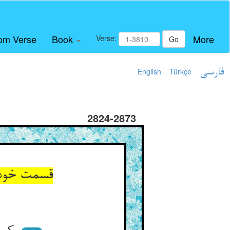
om Verse
Book
More
Verse:
Go
فارسی
Türkçe
English
2824-2873
قسمت خود 