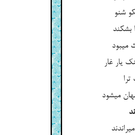
کو شنو
 بشکند
می‏بود
نک یار غار
ترا
هان می‏شود
ند
‏راندند