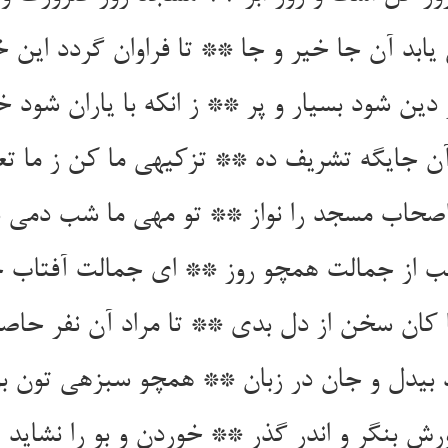
 یابد آن جا خیر و جا ** تا فراوان گردد این خ
 دین شود بسیار و پر ** ز انکه با یاران شود 
ن جایگه تشریف ده ** تزکیه‏ی ما کن ز ما تعر
صحاب مسجد را نواز ** تو مهی ما شب دمی با 
ب از جمالت همچو روز ** ای جمالت آفتاب ج
 کان سخن از دل بدی ** تا مراد آن نفر حا
بی‏دل و جان در زبان ** همچو سبزه‏ی تون بو
رش بنگر و اندر گذر ** خوردن و بو را نشاید 