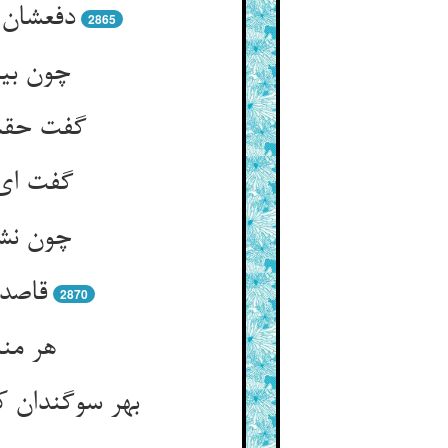
دفعشان 
2865
چون بیا
گفت حقش 
گفت ای 
چون نشا
قاصدا
2870
هر منا
بهر سوگندان ک