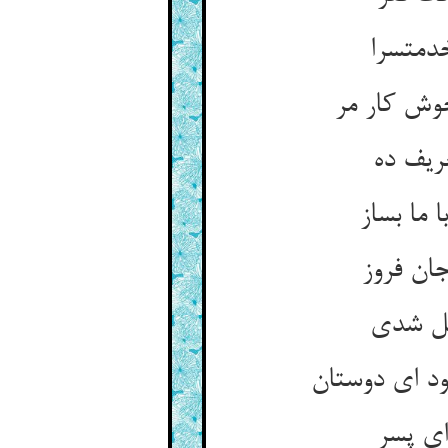
دمت‏سرا
خوش کار مر
یف ده‏
ما بساز
ان فروز
صل شدی‏
د ای دوستان‏
ای پسر