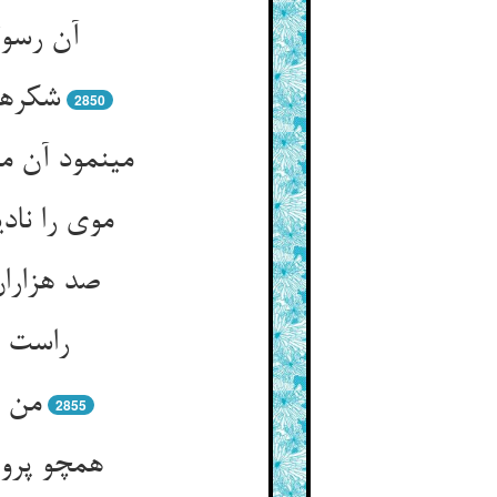
آن رسول
شکرها
2850
می‏نمود آن 
موی را ناد
صد هزاران
راست م
من ن
2855
همچو پروا