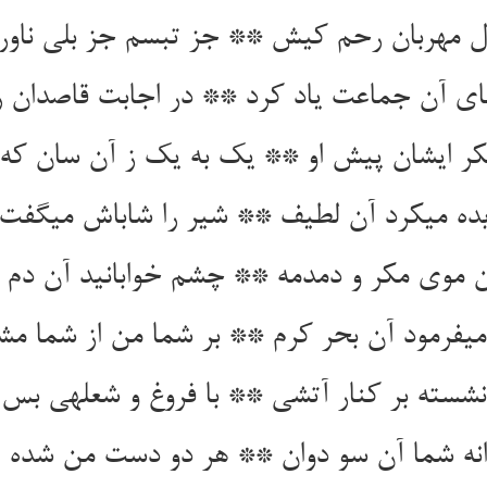
 مهربان رحم کیش ** جز تبسم جز بلی ناور
ی آن جماعت یاد کرد ** در اجابت قاصدان را
مکر ایشان پیش او ** یک به یک ز آن سان که ا
یده می‏کرد آن لطیف ** شیر را شاباش می‏گفت
 موی مکر و دمدمه ** چشم خوابانید آن دم ز
ی‏فرمود آن بحر کرم ** بر شما من از شما مشفق
شسته بر کنار آتشی ** با فروغ و شعله‏ی بس 
نه شما آن سو دوان ** هر دو دست من شده پرو