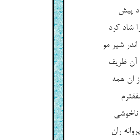
د پیش‏
 شاد کرد
ندر شیر مو
 آن ظریف‏
 ان همه‏
‏ترم‏
ناخوشی‏
انه ران‏