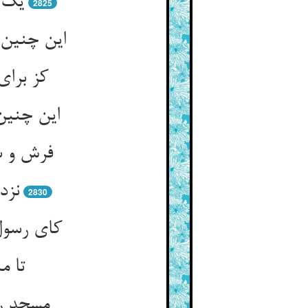
یک م
2825
این چنین 
کز برای
این چنین
فرش و س
نزد
2830
کای رسول
تا م
مسجد رو