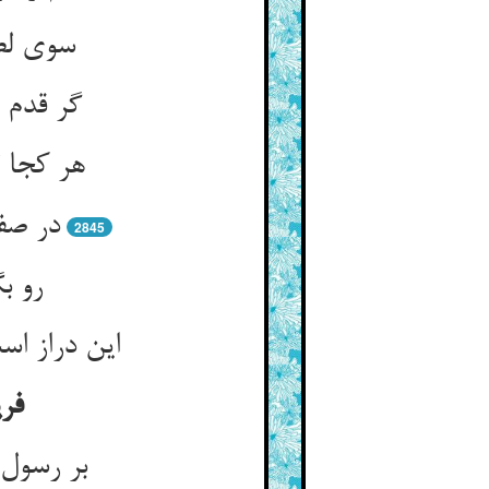
سوی لطف
گر قدم 
هر کجا 
در صف 
2845
رو ب
این دراز اس
فری
بر رسول 