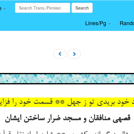
le
Search
Lines/Pg
Rand
خود بریدی تو ز جهل ** قسمت خود را فزاید 
قصه‏ی منافقان و مسجد ضرار ساختن ایشان‏