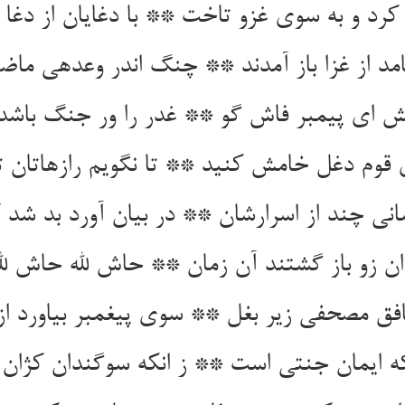
کرد و به سوی غزو تاخت ** با دغایان از دغا 
مد از غزا باز آمدند ** چنگ اندر وعده‏ی ماض
ای پیمبر فاش گو ** غدر را ور جنگ باشد
قوم دغل خامش کنید ** تا نگویم رازهاتان ت
نی چند از اسرارشان ** در بیان آورد بد شد ک
ن زو باز گشتند آن زمان ** حاش لله حاش لله 
فق مصحفی زیر بغل ** سوی پیغمبر بیاورد از
ه ایمان جنتی است ** ز انکه سوگندان کژان 