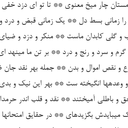
مستان چار میخ معنوی ** تا تو ای دزد خفی 
ا زمانی بسط دل ** یک زمانی قبض و درد و
آب و گلی کابدان ماست ** منکر و دزد و ضیای
گرم و سرد و رنج و درد ** بر تن ما می‏نهد ای
 و نقص اموال و بدن ** جمله بهر نقد جان ظ
و وعده‏ها انگیخته ست ** بهر این نیک و بدی
 و باطلی آمیختند ** نقد و قلب اندر حرمدا
ی‏بایدش بگزیده‏ای ** در حقایق امتحانها د