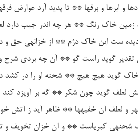
دها و ابرها و برقها ** تا پدید آرد عوارض فرق‏ه
د زمین خاک رنگ ** هر چه اندر جیب دارد ل
یده ست این خاک دژم ** از خزانه‏ی حق و در
تقدیر گوید راست گو ** آن چه بردی شرح واد
خاک گوید هیچ هیچ ** شحنه او را در کشد در 
 لطف گوید چون شکر ** گه بر آویزد کند ه
قهر و لطف آن خفیه‏ها ** ظاهر آید ز آتش خو
ف شحنه‏ی کبریاست ** و آن خزان تخویف و ت