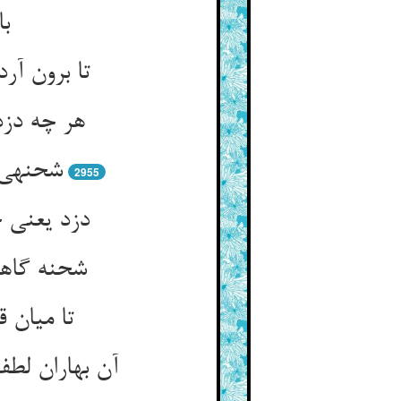
با
تا برون آر
هر چه دزد
شحنه‏ی 
2955
دزد یعنی 
شحنه گاهش
تا میان 
آن بهاران لط