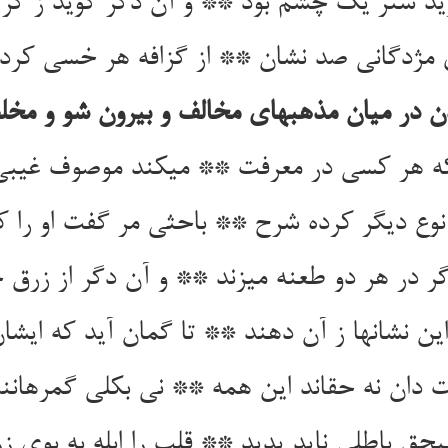
د شتر یک چشم بود ** و آن دگر گوید ز گر ب
ی مژدگانی صد نشان ** از گزافه هر خسی کرده 
 در میان مذهبهای مخالف و بیرون شو و مخل
 هر کسی در معرفت ** می‏کند موصوف غیبی
نوع دیگر کرده شرح ** باحثی مر گفت او را ک
ر در هر دو طعنه می‏زند ** و آن دگر از زرق ج
ین نشانها ز آن دهند ** تا گمان آید که ایشان
 دان نه حق‏اند این همه ** نی بکلی گمرهانند 
بی‏حق باطلی ناید پدید ** قلب را ابله به بوی ز