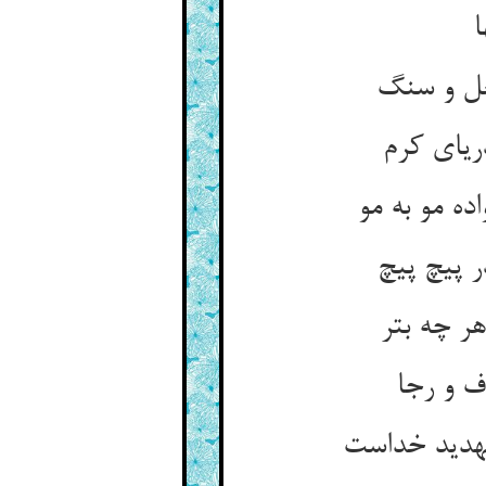
ا
عل و سنگ‏
یای کرم‏
ه مو به مو
پیچ پیچ‏
ر چه بتر
ف و رجا
هدید خداست‏