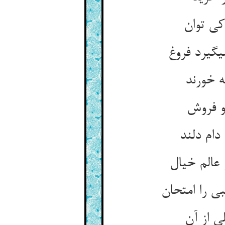
ی توان‏
گیرد فروغ‏
ه خورند
 فروش‏
دام دلند
الم خیال‏
 را امتحان‏
 از آن‏