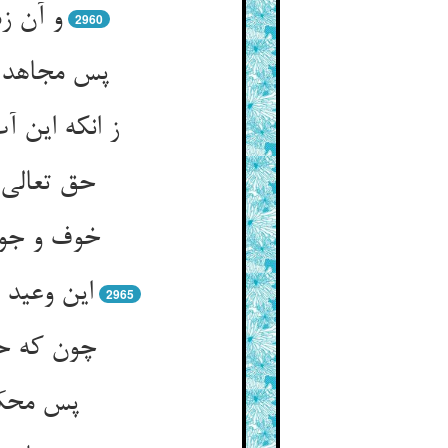
و آن ز
2960
پس مجاهد ر
ز انکه این 
حق تعالی 
خوف و جوع
این وعید 
2965
چون که حق
پس محک م