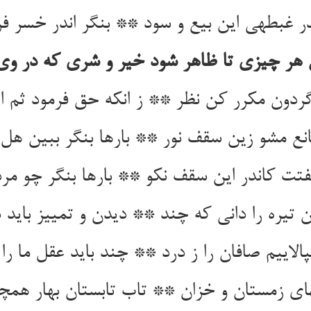
در غبطه‏ی این بیع و سود ** بنگر اندر خسر ف
 هر چیزی تا ظاهر شود خیر و شری که در وی
 گردون مکرر کن نظر ** ز انکه حق فرمود ثم ا
نع مشو زین سقف نور ** بارها بنگر ببین هل
تت کاندر این سقف نکو ** بارها بنگر چو مر
تیره را دانی که چند ** دیدن و تمییز باید 
بپالاییم صافان را ز درد ** چند باید عقل ما را 
های زمستان و خزان ** تاب تابستان بهار همچو