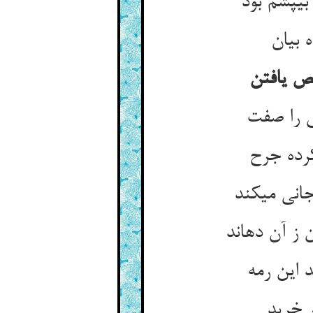
ی‏پشم بود
بیان‏
ص یافتن‏
 را صفت‏
رده جرح‏
انی می‏کند
 ز آن ده‏اند
این رمه‏
ر خرید