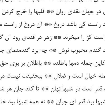
 در جهان نقدی روان ** قلبها را خرج کردن ک
د راست کی باشد دروغ ** آن دروغ از راست می‏
راست کژ را می‏خرند ** زهر در قندی رود آن گ
د گندم محبوب نوش ** چه برد گندم‏نمای جو
ین جمله دمها باطلند ** باطلان بر بوی حق 
ه خیال است و ضلال ** بی‏حقیقت نیست در ع
ر است در شبها نهان ** تا کند جان هر شبی
بها بود قدر ای جوان ** نه همه شبها بود خالی