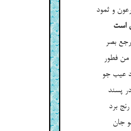
رعون و ثمود
 است‏
رجع بصر
 من فطور
د عیب جو
در پسند
رنج برد
 جان‏