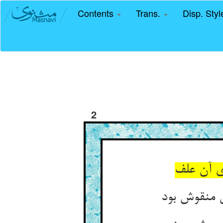
Contents
Trans.
Disp. Sty
2
 آن علف‏
 منقوش بود