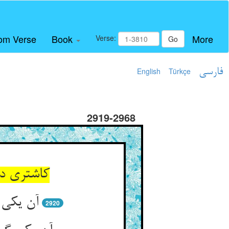
om Verse
Book
More
Verse:
Go
فارسی
Türkçe
English
2919-2968
کاشتری دی
آن یکی 
2920