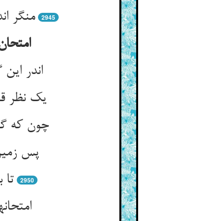
منگر ان
2945
امتحان
اندر این
یک نظر قا
چون که گف
پس زمین 
تا 
2950
امتحان