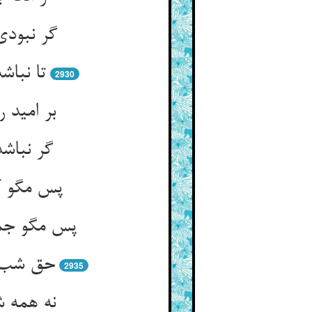
گر نبودی
تا نباش
2930
بر امید 
گر نباش
پس مگو کا
پس مگو جمل
حق شب قد
2935
نه همه ش