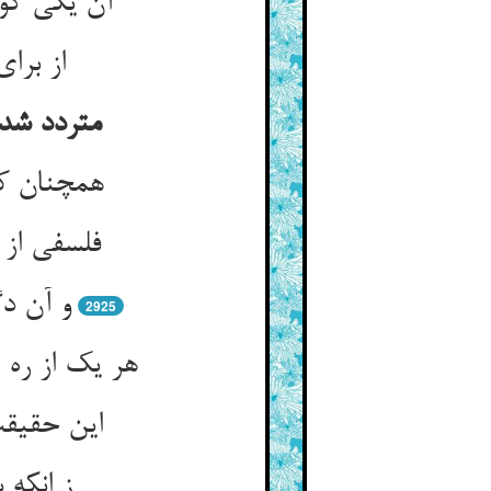
آن یکی گوی
از برا
متردد شدن
همچنان که
فلسفی از 
و آن دگ
2925
هر یک از ره ا
این حقیقت
ز انکه 