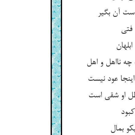
ست آن بگیر
فتی‏
بلهان‏
 نااهل و اهل‏
جا عود نیست‏
ل او شقی است‏
کبود
و بمال‏