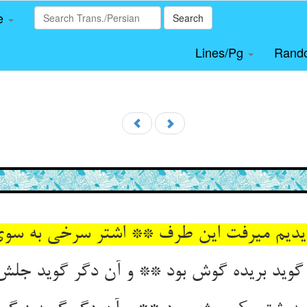
le
Search
Lines/Pg
Rand
دیم می‏رفت این طرف ** اشتر سرخی به سوی
گوید بریده گوش بود ** و آن دگر گوید جلش