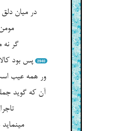
در میان دلق
مومن 
گر نه م
پس بود کال
2940
ور همه عیب اس
آن که گوید جمل
تاجرا
می‏نماید