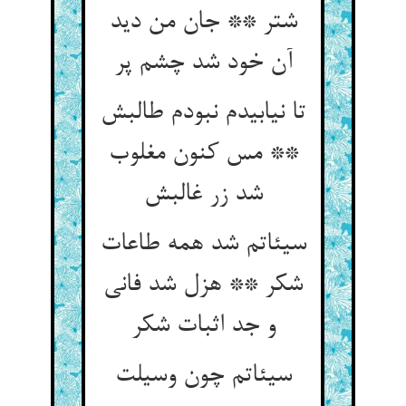
شتر ** جان من دید
آن خود شد چشم پر
تا نیابیدم نبودم طالبش
** مس کنون مغلوب
شد زر غالبش‏
سیئاتم شد همه طاعات
شکر ** هزل شد فانی
و جد اثبات شکر
سیئاتم چون وسیلت