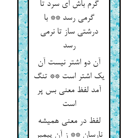
گرم باش ای سرد تا
گرمی رسد ** با
درشتی ساز تا نرمی
رسد
آن دو اشتر نیست آن
یک اشتر است ** تنگ
آمد لفظ معنی بس پر
است‏
لفظ در معنی همیشه
نارسان ** ز آن پیمبر