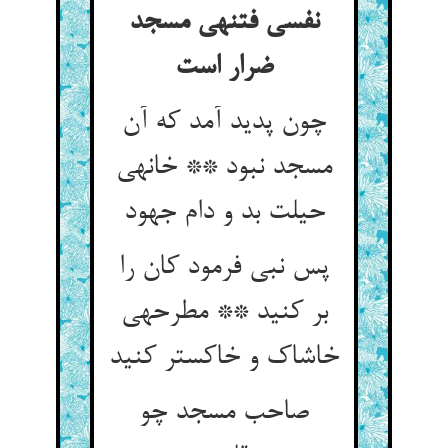
نفسی فتنه‏ی مسجد
ضرار است‏
چون پدید آمد که آن
مسجد نبود ** خانه‏ی
حیلت بد و دام جهود
پس نبی فرمود کان را
بر کنید ** مطرحه‏ی
خاشاک و خاکستر کنید
صاحب مسجد چو