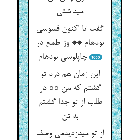
می‏داشتی‏
گفت تا اکنون فسوسی
بوده‏ام ** وز طمع در
چاپلوسی بوده‏ام‏
3000
این زمان هم درد تو
گشتم که من ** در
طلب از تو جدا گشتم
به تن‏
از تو می‏دزدیدمی وصف