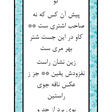
کو
پیش آن کس که نه
صاحب اشتری ست **
کاو در این جست شتر
بهر مری ست‏
زین نشان راست
نفزودش یقین ** جز ز
عکس ناقه جوی
راستین‏
بوی برد از جد و