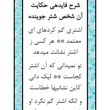
شرح فایده‏ی حکایت
آن شخص شتر جوینده‏
اشتری گم کرده‏ای ای
معتمد ** هر کسی ز
اشتر نشانت می‏دهد
تو نمی‏دانی که آن اشتر
کجاست ** لیک دانی
کاین نشانیها خطاست‏
و انکه اشتر گم نکرد او