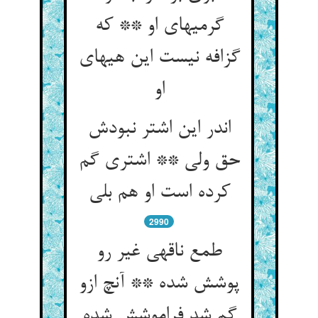
گرمیهای او ** که
گزافه نیست این هیهای
او
اندر این اشتر نبودش
حق ولی ** اشتری گم
کرده است او هم بلی‏
2990
طمع ناقه‏ی غیر رو
پوشش شده ** آنچ ازو
گم شد فراموشش شده‏