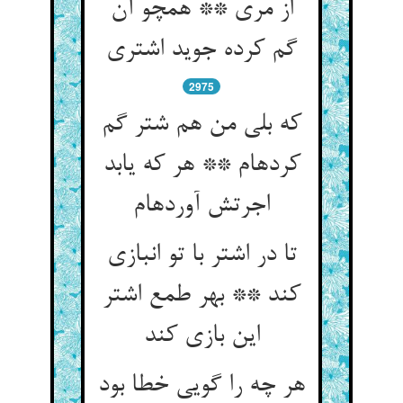
از مری ** همچو آن
گم کرده جوید اشتری‏
2975
که بلی من هم شتر گم
کرده‏ام ** هر که یابد
اجرتش آورده‏ام‏
تا در اشتر با تو انبازی
کند ** بهر طمع اشتر
این بازی کند
هر چه را گویی خطا بود