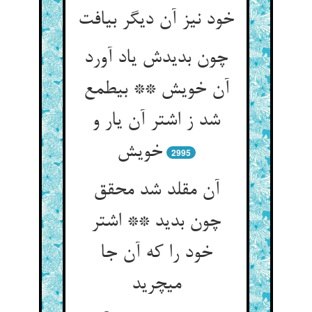
خود نیز آن دیگر بیافت‏
چون بدیدش یاد آورد
آن خویش ** بی‏طمع
شد ز اشتر آن یار و
خویش‏
2995
آن مقلد شد محقق
چون بدید ** اشتر
خود را که آن جا
می‏چرید