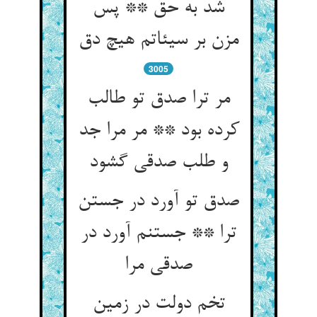
شد به حق ** پس
مزن بر سیئاتم هیچ دق‏
3005
مر ترا صدق تو طالب
کرده بود ** مر مرا جد
و طلب صدقی گشود
صدق تو آورد در جستن
ترا ** جستنم آورد در
صدقی مرا
تخم دولت در زمین