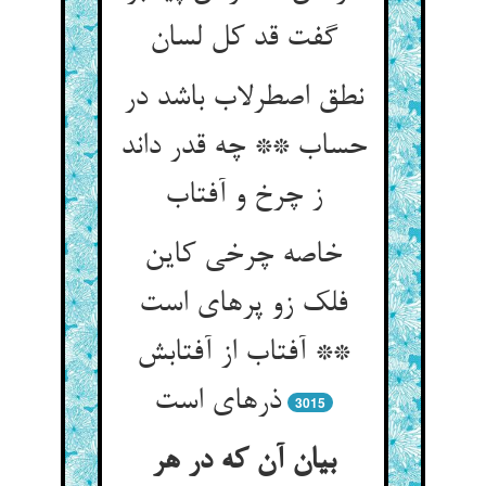
گفت قد کل لسان‏
نطق اصطرلاب باشد در
حساب ** چه قدر داند
ز چرخ و آفتاب‏
خاصه چرخی کاین
فلک زو پره‏ای است
** آفتاب از آفتابش
ذره‏ای است‏
3015
بیان آن که در هر