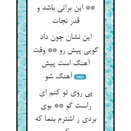
** این براتی باشد و
قدر نجات‏
این نشان چون داد
گویی پیش رو ** وقت
آهنگ است پیش
آهنگ شو
2985
پی روی تو کنم ای
راست گو ** بوی
بردی ز اشترم بنما که