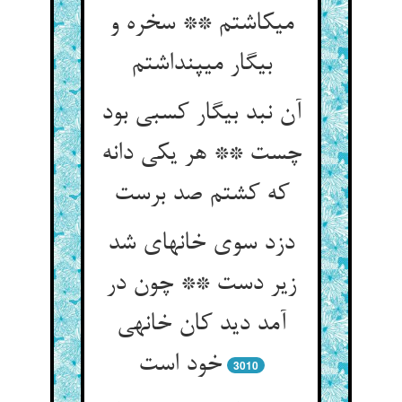
می‏کاشتم ** سخره و
بیگار می‏پنداشتم‏
آن نبد بیگار کسبی بود
چست ** هر یکی دانه
که کشتم صد برست‏
دزد سوی خانه‏ای شد
زیر دست ** چون در
آمد دید کان خانه‏ی
خود است‏
3010