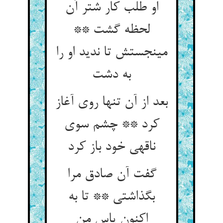
او طلب کار شتر آن
لحظه گشت **
می‏نجستش تا ندید او را
به دشت‏
بعد از آن تنها روی آغاز
کرد ** چشم سوی
ناقه‏ی خود باز کرد
گفت آن صادق مرا
بگذاشتی ** تا به
اکنون پاس من