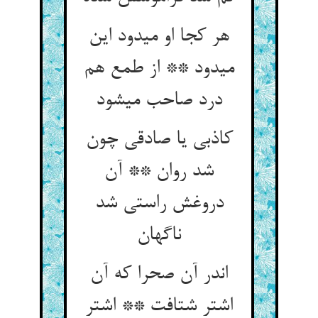
هر کجا او می‏دود این
می‏دود ** از طمع هم
درد صاحب می‏شود
کاذبی یا صادقی چون
شد روان ** آن
دروغش راستی شد
ناگهان‏
اندر آن صحرا که آن
اشتر شتافت ** اشتر