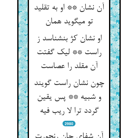
آن نشان ** او به تقلید
تو می‏گوید همان‏
او نشان کژ بنشناسد ز
راست ** لیک گفتت
آن مقلد را عصاست‏
چون نشان راست گویند
و شبیه ** پس یقین
گردد ترا لا ریب فیه‏
2980
آن شفای جان رنجورت