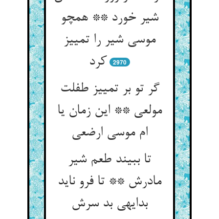
شیر خورد ** همچو
موسی شیر را تمییز
کرد
2970
گر تو بر تمییز طفلت
مولعی ** این زمان یا
ام موسی ارضعی‏
تا ببیند طعم شیر
مادرش ** تا فرو ناید
بدایه‏ی بد سرش‏