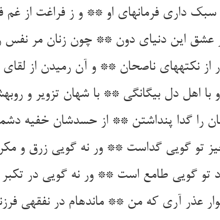
 سبک داری فرمان‏های او ** و ز فراغت از غم ف
 عشق این دنیای دون ** چون زنان مر نفس را 
ر از نکته‏های ناصحان ** و آن رمیدن از لقای 
و با اهل دل بیگانگی ** با شهان تزویر و روبه‏ش
ن را گدا پنداشتن ** از حسدشان خفیه دشمن
یز تو گویی گداست ** ور نه گویی زرق و مکر
د تو گویی طامع است ** ور نه گویی در تکبر 
‏وار عذر آری که من ** مانده‏ام در نفقه‏ی فرزن