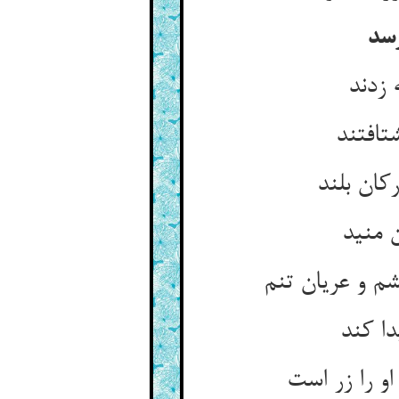
رسد
 زدند
تافتند
ان بلند
 منید
و عریان تنم‏
دا کند
 را زر است‏