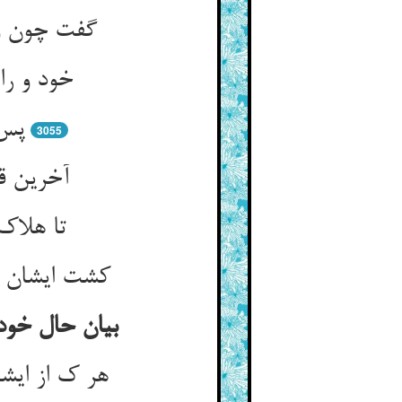
گفت چون وهم
خود و را
پس 
3055
آخرین ق
تا هلاک
کشت ایشان را
بیان حال خود 
هر ک از ایش