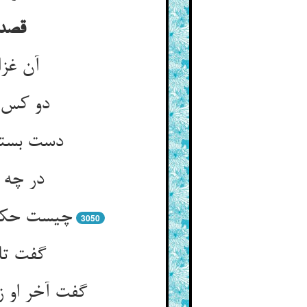
قصد 
آن غزا
دو کس ا
دست بستن
در چه 
چیست حکمت
3050
گفت تا 
گفت آخر او ز