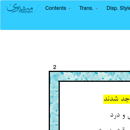
Contents
Trans.
Disp. Sty
2
جد شدند
 و درد