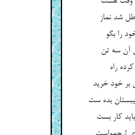
 وقت هست‏
طل شد نماز
د را بگو
 آن سه تن‏
ده راه‏
بر خود خرید
یبستان بده ست‏
ید کار بست‏
 ارحمواست‏