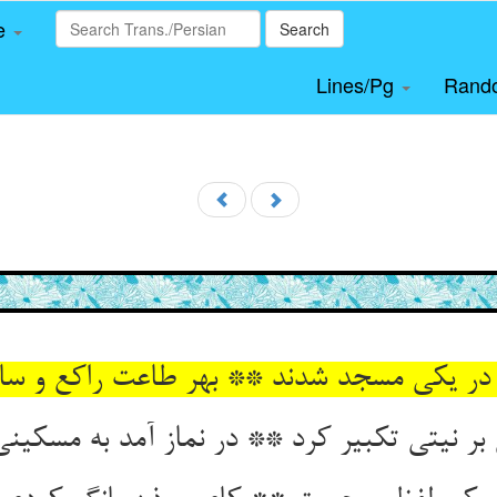
le
Search
Lines/Pg
Rand
 در یکی مسجد شدند ** بهر طاعت راکع و سا
بر نیتی تکبیر کرد ** در نماز آمد به مسکینی