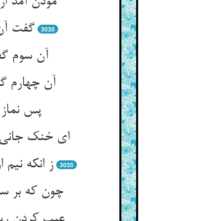
موذن آمد ا
گفت آن 
3030
آن سوم گف
آن چهارم گف
پس نماز 
ای خنک جانی 
ز انکه نیم
3035
چون که بر سر
عیب کردن ری