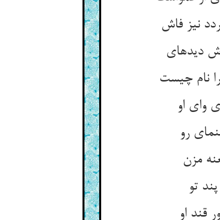
دد نیز فاش‏
ش دیده‏ای‏
ا نام چیست‏
 وای او
نمای رو
نه مزن‏
پند تو
ر قند او