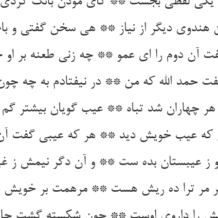
ز یکی لفظی بجست ** کای موذن بانگ کردی
هندوی دیگر از نیاز ** هی سخن گفتی و با
ت آن دوم را ای عمو ** چه زنی طعنه بر او خو
ت حمد الله که من ** در نیفتادم به چه چون
هر چهاران شد تباه ** عیب گویان بیشتر گم کر
که عیب خویش دید ** هر که عیبی گفت آن 
 او ز عیبستان بده ست ** و آن دگر نیمش ز غ
 مر ترا ده ریش هست ** مرهمت بر خویش با
ش را داروی اوست ** چون شکسته گشت جای