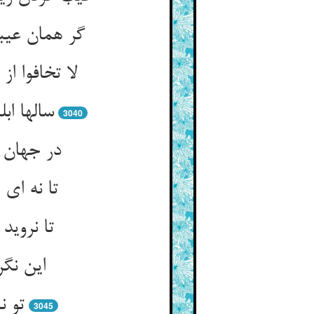
گر همان عیبت
لا تخافوا ا
سالها اب
3040
در جهان 
تا نه ای
تا نروید
این نگر
تو ن
3045