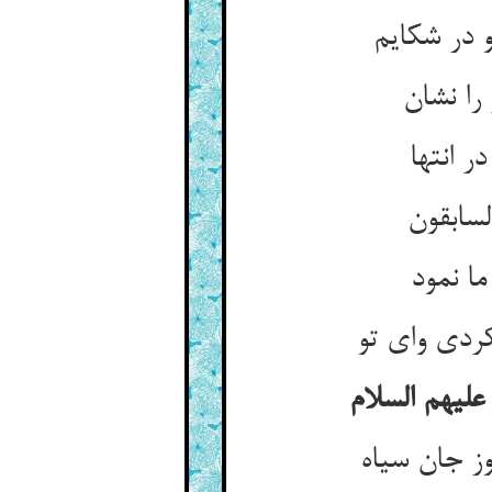
در شک‏ایم‏
ا نشان‏
 انتها
ابقون‏
ا نمود
کردی وای تو
لیهم السلام‏
 جان سیاه‏