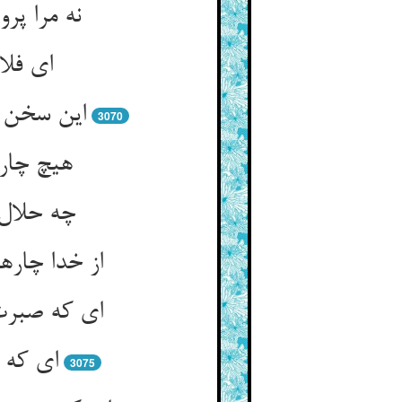
نه مرا پر
ای فلان
این سخن ن
3070
هیچ چاره
چه حلال 
از خدا چاره
ای که صبرت 
ای که ص
3075