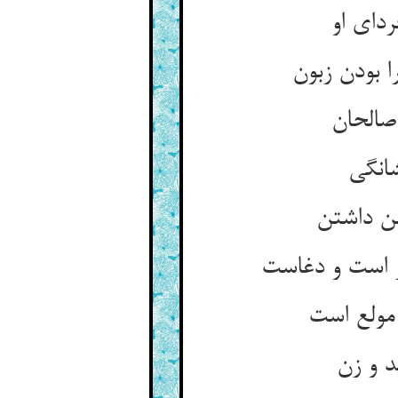
ردای او
بودن زبون‏
صالحان‏
انگی‏
 داشتن‏
 است و دغاست‏
مولع است‏
د و زن‏