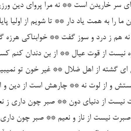
وای سر خاریدن است ** نه مرا پروای دین ورز
 ما را به همت یاد دار ** تا شویم از اولیا پای
ه هم ز درد و سوز گفت ** خوابناکی هرزه گف
 نیست از قوت عیال ** از بن دندان کنم کس
ای گشته از اهل ضلال ** غیر خون تو نمی‏بین
‏ستش و از لوت نه ** چاره‏ش است از دین و از
نیست از دنیای دون ** صبر چون داری ز نعم
برت نیست از ناز و نعیم ** صبر چون داری از 