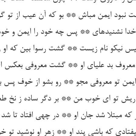
 نبود ایمن مباش ** بو که آن عیب از تو گر
ز خدا نشنیده‏ای ** پس چه خود را ایمن و خو
لیس نیکو نام زیست ** گشت رسوا بین که او ر
معروف بد علیای او ** گشت معروفی بعکس ای
 ایمن تو معروفی مجو ** رو بشو از خوف پس ب
 ریش تو ای خوب من ** بر دگر ساده ز نخ طع
 که مبتلا شد جان او ** در چهی افتاد تا شد 
یفتادی که باشی پند او ** زهر او نوشید تو خو