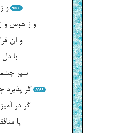
و ز
3060
و ز هوس و ز
و آن فرا
با دل 
سیر چشما
گر پذیرد چ
3065
گر در آمیز
یا منافق