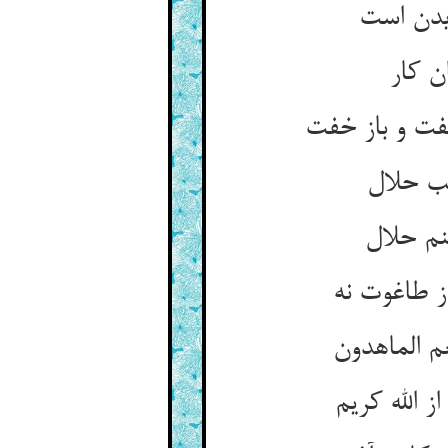
یدن است‏
ان کار
ت و باز خفت‏
ب حلال‏
م حلال‏
 طاغوت نه‏
 الماهدون‏
الله کریم‏