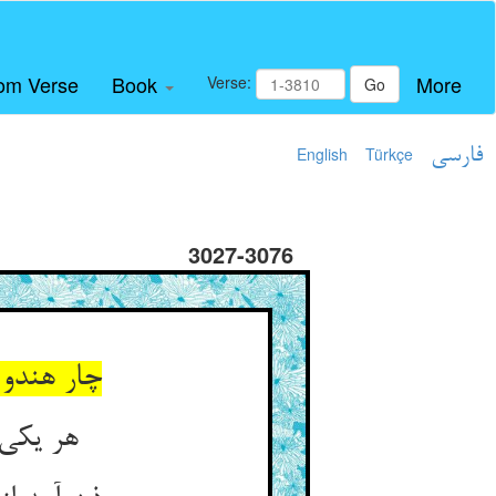
om Verse
Book
More
Verse:
Go
فارسی
Türkçe
English
3027-3076
چار هندو
هر یکی 