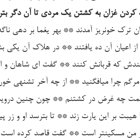
کردن غزان به کشتن یک مردی تا آن دگر بت
ن ترک خونریز آمدند ** بهر یغما بر دهی ناگه
ز اعیان آن ده یافتند ** در هلاک آن یکی بش
دش که قربانش کنند ** گفت ای شاهان و ارک
مرگم چرا می‏افگنید ** از چه آخر تشنه‏ی خون
 چه غرض در کشتنم ** چون چنین درویشم 
هیبت بر این یارت زند ** تا بترسد او و زر پی
 من مسکین‏تر است ** گفت قاصد کرده است او