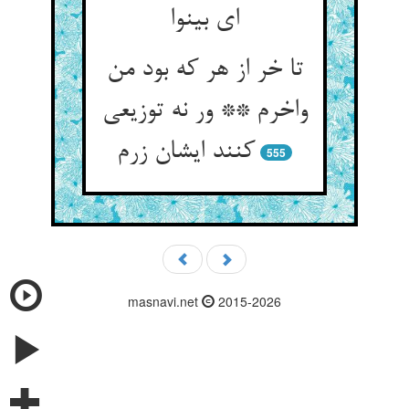
ای بی‏نوا
تا خر از هر که بود من
واخرم ** ور نه توزیعی
کنند ایشان زرم‏
555
masnavi.net
2015-2026