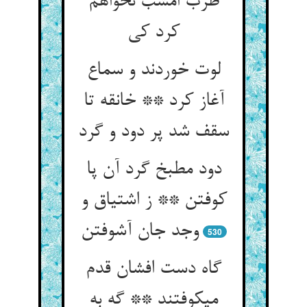
طرب امشب نخواهم
کرد کی‏
لوت خوردند و سماع
آغاز کرد ** خانقه تا
سقف شد پر دود و گرد
دود مطبخ گرد آن پا
کوفتن ** ز اشتیاق و
وجد جان آشوفتن‏
530
گاه دست افشان قدم
می‏کوفتند ** گه به