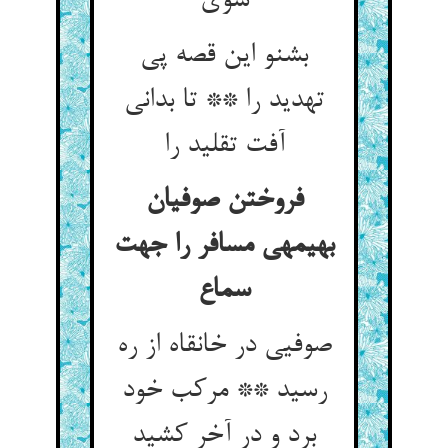
شوی‏
بشنو این قصه پی
تهدید را ** تا بدانی
آفت تقلید را
فروختن صوفیان
بهیمه‏ی مسافر را جهت
سماع
صوفیی در خانقاه از ره
رسید ** مرکب خود
برد و در آخر کشید