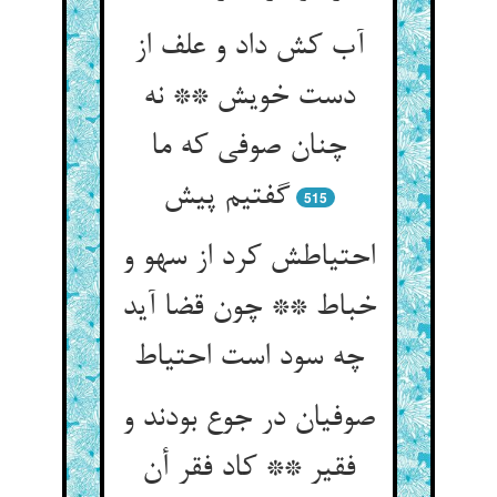
آب کش داد و علف از
دست خویش ** نه
چنان صوفی که ما
گفتیم پیش‏
515
احتیاطش کرد از سهو و
خباط ** چون قضا آید
چه سود است احتیاط
صوفیان در جوع بودند و
فقیر ** کاد فقر أن