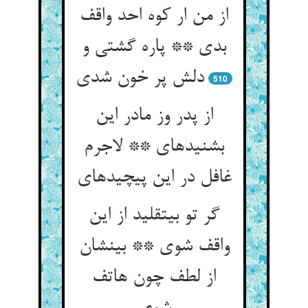
از من ار کوه احد واقف
بدی ** پاره گشتی و
دلش پر خون شدی‏
510
از پدر وز مادر این
بشنیده‏ای ** لاجرم
غافل در این پیچیده‏ای‏
گر تو بی‏تقلید از این
واقف شوی ** بی‏نشان
از لطف چون هاتف