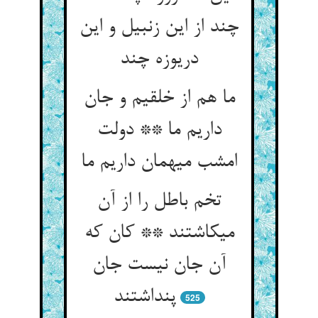
چند از این زنبیل و این
دریوزه چند
ما هم از خلقیم و جان
داریم ما ** دولت
امشب میهمان داریم ما
تخم باطل را از آن
می‏کاشتند ** کان که
آن جان نیست جان
پنداشتند
525