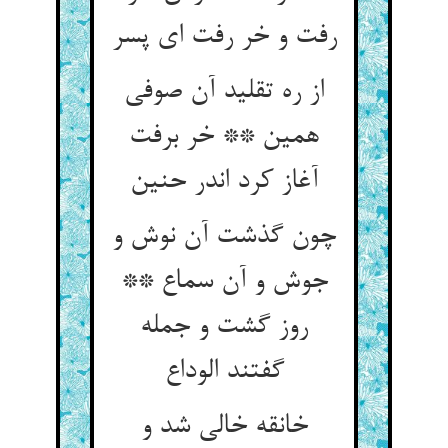
رفت و خر رفت ای پسر
از ره تقلید آن صوفی
همین ** خر برفت
آغاز کرد اندر حنین‏
چون گذشت آن نوش و
جوش و آن سماع **
روز گشت و جمله
گفتند الوداع‏
خانقه خالی شد و