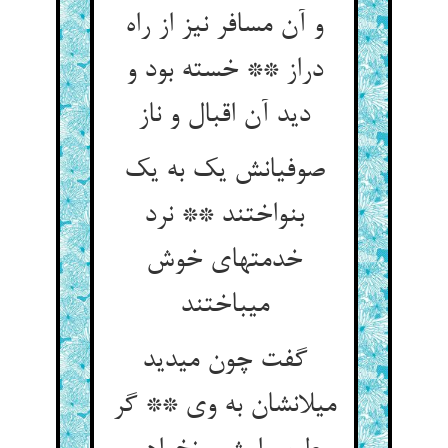
و آن مسافر نیز از راه
دراز ** خسته بود و
دید آن اقبال و ناز
صوفیانش یک به یک
بنواختند ** نرد
خدمتهای خوش
می‏باختند
گفت چون می‏دید
میلانشان به وی ** گر