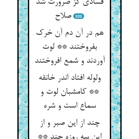
فسادی کز ضرورت شد
صلاح‏
520
هم در آن دم آن خرک
بفروختند ** لوت
آوردند و شمع افروختند
ولوله افتاد اندر خانقه
** کامشبان لوت و
سماع است و شره‏
چند از این صبر و از
این سه روزه چند **