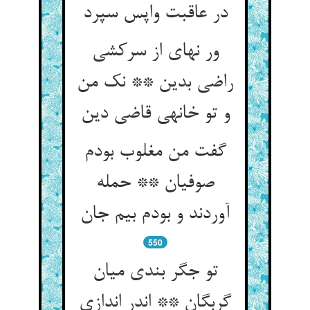
در عاقبت واپس سپرد
ور نه‏ای از سرکشی
راضی بدین ** نک من
و تو خانه‏ی قاضی دین‏
گفت من مغلوب بودم
صوفیان ** حمله
آوردند و بودم بیم جان‏
550
تو جگر بندی میان
گربگان ** اندر اندازی