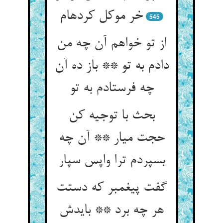
خر موکل کرده‏ام‏
545
از تو خواهم آن چه من
دادم به تو ** باز ده آن
چه فرستادم به تو
بحث با توجیه کن
حجت میار ** آن چه
بسپردم ترا واپس سپار
گفت پیغمبر که دستت
هر چه برد ** بایدش