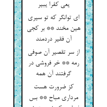
یعی کفرا یبیر
ای توانگر که تو سیری
هین مخند ** بر کجی
آن فقیر دردمند
از سر تقصیر آن صوفی
رمه ** خر فروشی در
گرفتند آن همه‏
کز ضرورت هست
مرداری مباح ** بس