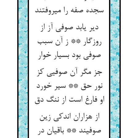
سجده صفه را می‏روفتند
دیر یابد صوفی آز از
روزگار ** ز آن سبب
صوفی بود بسیار خوار
جز مگر آن صوفیی کز
نور حق ** سیر خورد
او فارغ است از ننگ دق‏
از هزاران اندکی زین
صوفیند ** باقیان در