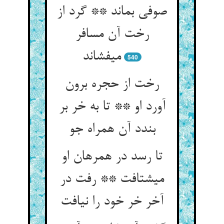
صوفی بماند ** گرد از
رخت آن مسافر
می‏فشاند
540
رخت از حجره برون
آورد او ** تا به خر بر
بندد آن همراه جو
تا رسد در همرهان او
می‏شتافت ** رفت در
آخر خر خود را نیافت‏