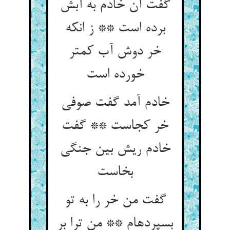
گفت آن خادم به آبش
برده است ** ز انکه
خر دوش آب کمتر
خورده است‏
خادم آمد گفت صوفی
خر کجاست ** گفت
خادم ریش بین جنگی
بخاست‏
گفت من خر را به تو
بسپرده‏ام ** من ترا بر