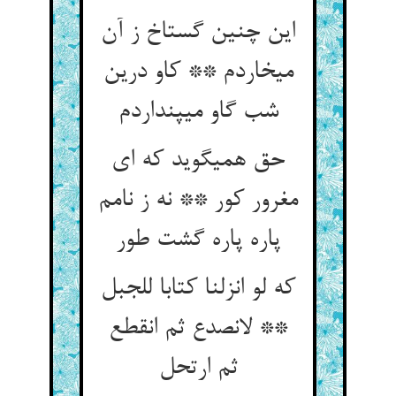
این چنین گستاخ ز آن
می‏خاردم ** کاو درین
شب گاو می‏پنداردم‏
حق همی‏گوید که ای
مغرور کور ** نه ز نامم
پاره پاره گشت طور
که لو انزلنا کتابا للجبل
** لانصدع ثم انقطع
ثم ارتحل‏