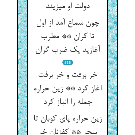
دولت او می‏زیند
چون سماع آمد از اول
تا کران ** مطرب
آغازید یک ضرب گران‏
535
خر برفت و خر برفت
آغاز کرد ** زین حراره
جمله را انباز کرد
زین حراره پای کوبان تا
سحر ** کف‏زنان خر