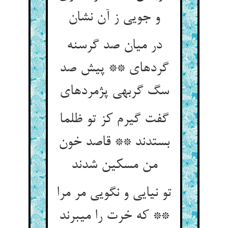
و جویی ز آن نشان‏
در میان صد گرسنه
گرده‏ای ** پیش صد
سگ گربه‏ی پژمرده‏ای‏
گفت گیرم کز تو ظلما
بستدند ** قاصد خون
من مسکین شدند
تو نیایی و نگویی مر مرا
** که خرت را می‏برند