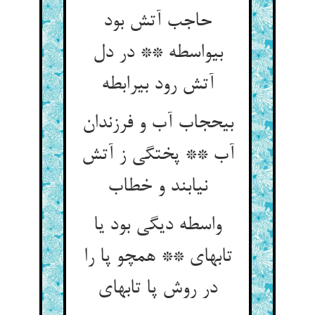
حاجب آتش بود
بی‏واسطه ** در دل
آتش رود بی‏رابطه‏
بی‏حجاب آب و فرزندان
آب ** پختگی ز آتش
نیابند و خطاب‏
واسطه دیگی بود یا
تابه‏ای ** همچو پا را
در روش پا تابه‏ای‏