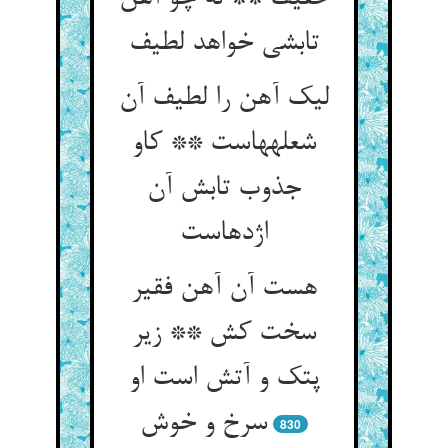
تابشی خواهد لطیف‏
لیک آهن را لطیف آن
شعله‏هاست ** کاو
جذوب تابش آن
اژدهاست‏
هست آن آهن فقیر
سخت کش ** زیر
پتک و آتش است او
سرخ و خوش‏
830