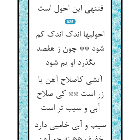
فتنه‏ی این احول است‏
825
احولیها اندک اندک کم
شود ** چون ز هفصد
بگذرد او یم شود
آتشی کاصلاح آهن یا
زر است ** کی صلاح
آبی و سیب تر است‏
سیب و آبی خامیی دارد
خفیف ** نه چو آهن