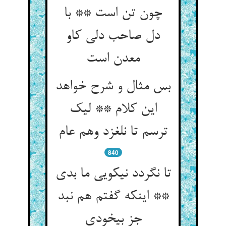
چون تن است ** با
دل صاحب دلی کاو
معدن است‏
بس مثال و شرح خواهد
این کلام ** لیک
ترسم تا نلغزد وهم عام‏
840
تا نگردد نیکویی ما بدی
** اینکه گفتم هم نبد
جز بی‏خودی‏