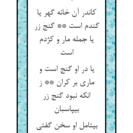
کاندر آن خانه گهر یا
گندم است ** گنج زر
یا جمله مار و کژدم
است‏
یا در او گنج است و
ماری بر کران ** ز
انکه نبود گنج زر
بی‏پاسبان‏
بی‏تامل او سخن گفتی