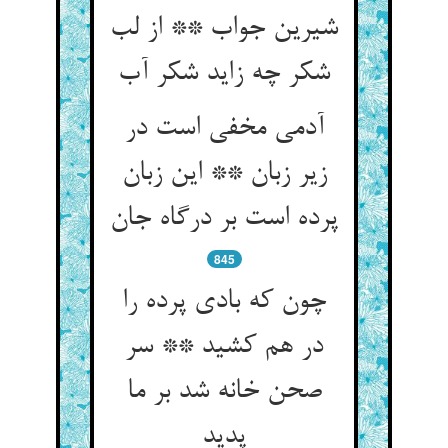
شیرین جواب ** از لب
شکر چه زاید شکر آب‏
آدمی مخفی است در
زیر زبان ** این زبان
پرده است بر درگاه جان‏
845
چون که بادی پرده را
در هم کشید ** سر
صحن خانه شد بر ما
پدید