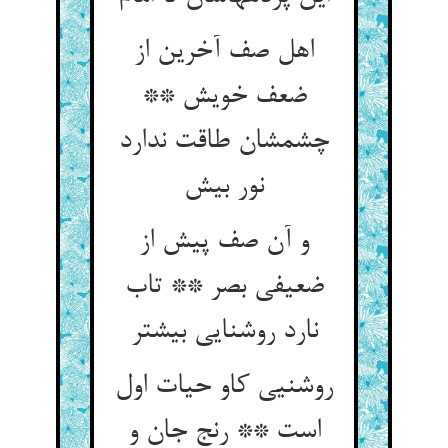
اهل صف آخرین از
ضعف خویش **
چشمشان طاقت ندارد
نور بیش‏
و آن صف پیش از
ضعیفی بصر ** تاب
نارد روشنایی بیشتر
روشنیی کاو حیات اول
است ** رنج جان و