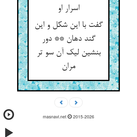
اسرار او
گفت با این شکل و این
گند دهان ** دور
بنشین لیک آن سو تر
مران‏
masnavi.net
2015-2026