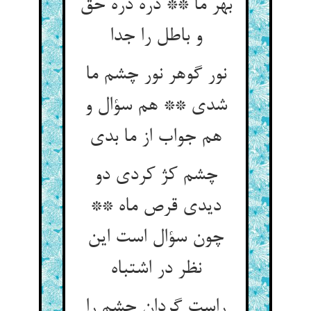
بهر ما ** ذره ذره حق
و باطل را جدا
نور گوهر نور چشم ما
شدی ** هم سؤال و
هم جواب از ما بدی‏
چشم کژ کردی دو
دیدی قرص ماه **
چون سؤال است این
نظر در اشتباه‏
راست گردان چشم را