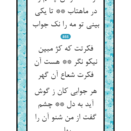
در ماهتاب ** تا یکی
بینی تو مه را نک جواب‏
855
فکرتت که کژ مبین
نیکو نگر ** هست آن
فکرت شعاع آن گهر
هر جوابی کان ز گوش
آید به دل ** چشم
گفت از من شنو آن را