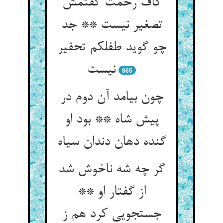
کاف رحمت گفتمش
تصغیر نیست ** جد
چو گوید طفلکم تحقیر
نیست‏
865
چون بیامد آن دوم در
پیش شاه ** بود او
گنده دهان دندان سیاه‏
گر چه شه ناخوش شد
از گفتار او **
جستجویی کرد هم ز