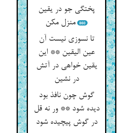
پختگی جو در یقین
منزل مکن‏
860
تا نسوزی نیست آن
عین الیقین ** این
یقین خواهی در آتش
در نشین‏
گوش چون نافذ بود
دیده شود ** ور نه قل
در گوش پیچیده شود