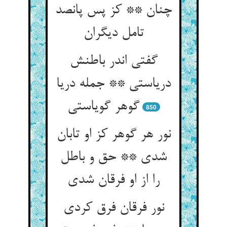
چنان ** کز پس پانصد
تامل دیگران‏
گفتی اندر باطنش
دریاستی ** جمله دریا
گوهر گویاستی‏
850
نور هر گوهر کز او تابان
شدی ** حق و باطل
را از او فرقان شدی‏
نور فرقان فرق کردی