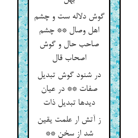
بهل‏
گوش دلاله ست و چشم
اهل وصال ** چشم
صاحب حال و گوش
اصحاب قال‏
در شنود گوش تبدیل
صفات ** در عیان
دیدها تبدیل ذات‏
ز آتش ار علمت یقین
شد از سخن **