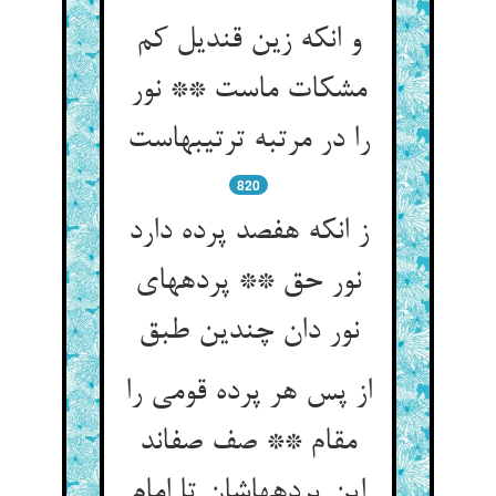
و انکه زین قندیل کم
مشکات ماست ** نور
را در مرتبه ترتیبهاست‏
820
ز انکه هفصد پرده دارد
نور حق ** پرده‏های
نور دان چندین طبق‏
از پس هر پرده قومی را
مقام ** صف صف‏اند
این پرده‏هاشان تا امام‏