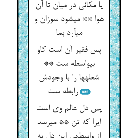
یا مکانی در میان تا آن
هوا ** می‏شود سوزان و
می‏آرد بما
پس فقیر آن است کاو
بی‏واسطه ست **
شعله‏ها را با وجودش
رابطه ست‏
835
پس دل عالم وی است
ایرا که تن ** می‏رسد
از واسطه‏ی این دل به