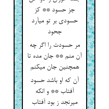
جز حسود ** کز
حسودی بر تو می‏آرد
جحود
مر حسودت را اگر چه
آن منم ** جان مده تا
همچنین جان می‏کنم‏
آن که او باشد حسود
آفتاب ** و انکه
می‏رنجد ز بود آفتاب‏