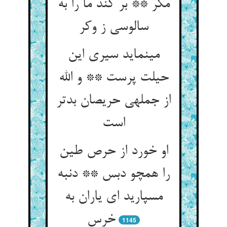
مکر ** بر کند ما را به
سالوسی ز وکر
می‏نماید سیری این
حیلت پرست ** و الله
از جمله‏ی حریصان بدتر
است‏
او خورد از حرص طین
را همچو دبس ** دنبه
مسپارید ای یاران به
خرس‏
1145