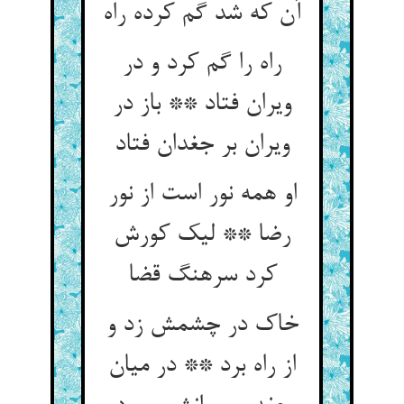
آن که شد گم کرده راه‏
راه را گم کرد و در
ویران فتاد ** باز در
ویران بر جغدان فتاد
او همه نور است از نور
رضا ** لیک کورش
کرد سرهنگ قضا
خاک در چشمش زد و
از راه برد ** در میان