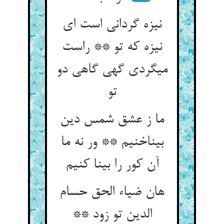
نیزه گردانی است ای
نیزه که تو ** راست
می‏گردی گهی گاهی دو
تو
ما ز عشق شمس دین
بی‏ناخنیم ** ور نه ما
آن کور را بینا کنیم‏
هان ضیاء الحق حسام
الدین تو زود **