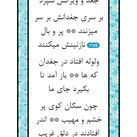
جغد و ویرانش سپرد
بر سری جغدانش بر سر
می‏زنند ** پر و بال
نازنینش می‏کنند
1135
ولوله افتاد در جغدان
که ها ** باز آمد تا
بگیرد جای ما
چون سگان کوی پر
خشم و مهیب ** اندر
افتادند در دلق غریب‏