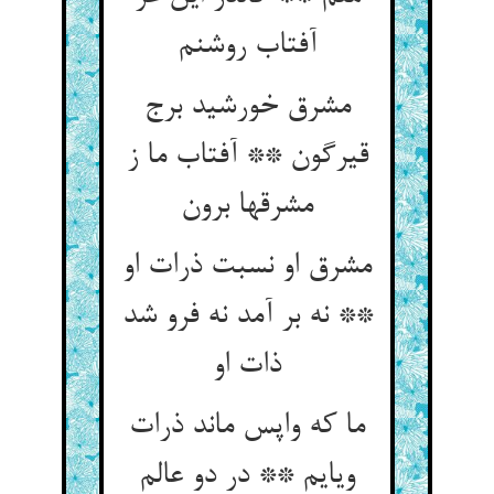
آفتاب روشنم‏
مشرق خورشید برج
قیرگون ** آفتاب ما ز
مشرقها برون‏
مشرق او نسبت ذرات او
** نه بر آمد نه فرو شد
ذات او
ما که واپس ماند ذرات
وی‏ایم ** در دو عالم