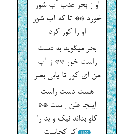
او ز بحر عذب آب شور
خورد ** تا که آب شور
او را کور کرد
بحر می‏گوید به دست
راست خور ** ز آب
من ای کور تا یابی بصر
هست دست راست
اینجا ظن راست **
کاو بداند نیک و بد را
کز کجاست‏
1120