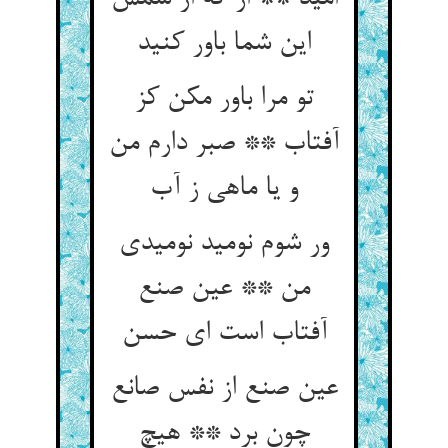
این شما باور کنید
تو مرا باور مکن کز
آفتاب ** صبر دارم من
و یا ماهی ز آب‏
ور شوم نومید نومیدی
من ** عین صنع
آفتاب است ای حسن‏
عین صنع از نفس صانع
چون برد ** هیچ