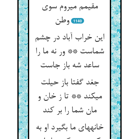
مقیمم می‏روم سوی
وطن‏
1140
این خراب آباد در چشم
شماست ** ور نه ما را
ساعد شه باز جاست‏
جغد گفتا باز حیلت
می‏کند ** تا ز خان و
مان شما را بر کند
خانه‏های ما بگیرد او به