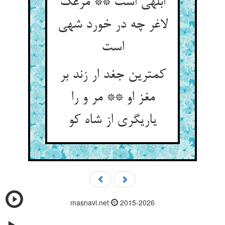
ابلهی است ** مرغک
لاغر چه در خورد شهی
است‏
کمترین جغد ار زند بر
مغز او ** مر و را
یاری‏گری از شاه کو
masnavi.net
2015-2026