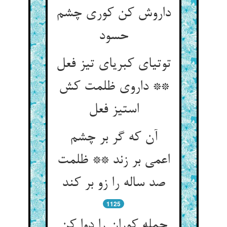
داروش کن کوری چشم
حسود
توتیای کبریای تیز فعل
** داروی ظلمت کش
استیز فعل‏
آن که گر بر چشم
اعمی بر زند ** ظلمت
صد ساله را زو بر کند
1125
جمله کوران را دوا کن