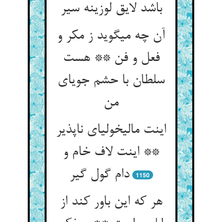
باشد لایق لوزینه سیر
آن چه می‏گوید ز مکر و
فعل و فن ** هست
سلطان با حشم جویای
من‏
اینت مالیخولیای ناپذیر
** اینت لاف خام و
دام گول گیر
1150
هر که این باور کند از