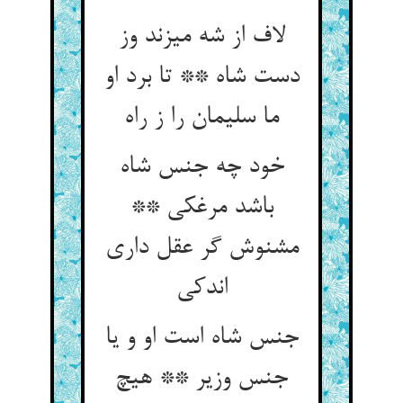
لاف از شه می‏زند وز
دست شاه ** تا برد او
ما سلیمان را ز راه‏
خود چه جنس شاه
باشد مرغکی **
مشنوش گر عقل داری
اندکی‏
جنس شاه است او و یا
جنس وزیر ** هیچ