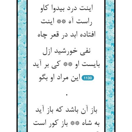
اینت درد بی‏دوا کاو
راست آه ** اینت
افتاده ابد در قعر چاه‏
نفی خورشید ازل
بایست او ** کی بر آید
این مراد او بگو
1130
.
باز آن باشد که باز آید
به شاه ** باز کور است