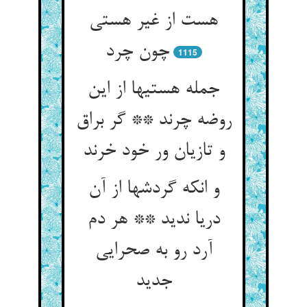
هست از غیر هستی
چون چرد
1115
جمله هستیها از این
روضه چرند ** گر براق
و تازیان ور خود خرند
و انکه گردشها از آن
دریا ندید ** هر دم
آرد رو به صحرایی
جدید