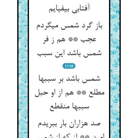
آفتابی بی‏فی‏ایم‏
باز گرد شمس می‏گردم
عجب ** هم ز فر
شمس باشد این سبب‏
1110
شمس باشد بر سببها
مطلع ** هم از او حبل
سببها منقطع‏
صد هزاران بار ببریدم
امید ** از که از شمس