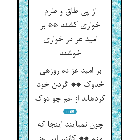
از پی طاق و طرم
خواری کشند ** بر
امید عز در خواری
خوشند
بر امید عز ده روزه‏ی
خدوک ** گردن خود
کرده‏اند از غم چو دوک‏
1105
چون نمی‏آیند اینجا که
منم ** کاندر این عز