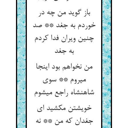
باز گوید من چه در
خوردم به جغد ** صد
چنین ویران فدا کردم
به جغد
من نخواهم بود اینجا
می‏روم ** سوی
شاهنشاه راجع می‏شوم‏
خویشتن مکشید ای
جغدان که من ** نه