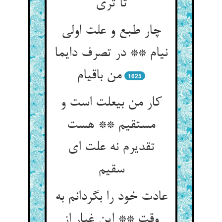
تا ثری‏
چار طبع و علت اولی
نی‏ام ** در تصرف دایما
من باقی‏ام‏
1625
کار من بی‏علت است و
مستقیم ** هست
تقدیرم نه علت ای
سقیم‏
عادت خود را بگردانم به
وقت ** این غبار از