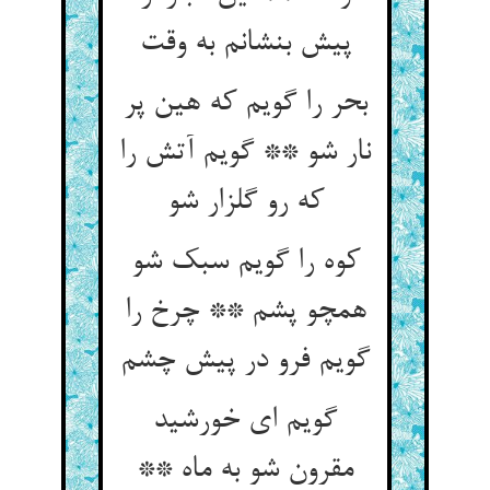
پیش بنشانم به وقت‏
بحر را گویم که هین پر
نار شو ** گویم آتش را
که رو گلزار شو
کوه را گویم سبک شو
همچو پشم ** چرخ را
گویم فرو در پیش چشم‏
گویم ای خورشید
مقرون شو به ماه **