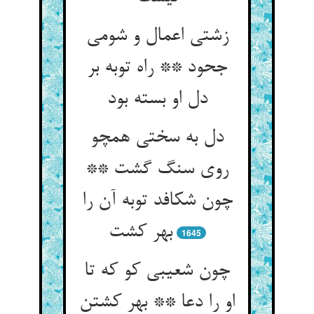
زشتی اعمال و شومی
جحود ** راه توبه بر
دل او بسته بود
دل به سختی همچو
روی سنگ گشت **
چون شکافد توبه آن را
بهر کشت‏
1645
چون شعیبی کو که تا
او را دعا ** بهر کشتن