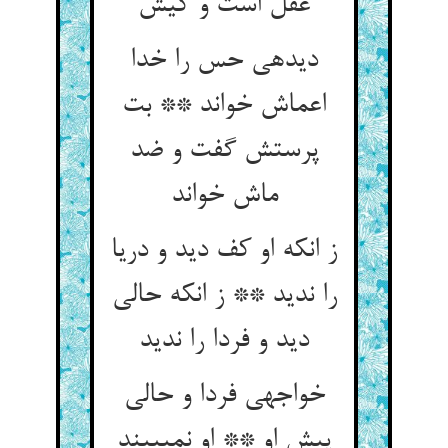
عقل است و کیش‏
دیده‏ی حس را خدا
اعماش خواند ** بت
پرستش گفت و ضد
ماش خواند
ز انکه او کف دید و دریا
را ندید ** ز انکه حالی
دید و فردا را ندید
خواجه‏ی فردا و حالی
پیش او ** او نمی‏بیند