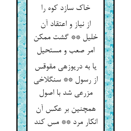
خاک سازد کوه را
از نیاز و اعتقاد آن
خلیل ** گشت ممکن
امر صعب و مستحیل‏
یا به دریوزه‏ی مقوقس
از رسول ** سنگ‏لاخی
مزرعی شد با اصول‏
همچنین بر عکس آن
انکار مرد ** مس کند