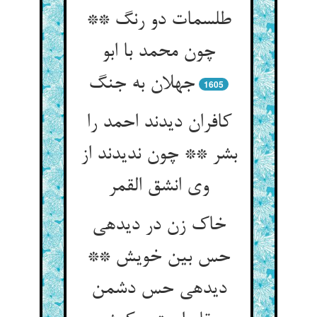
طلسمات دو رنگ **
چون محمد با ابو
جهلان به جنگ‏
1605
کافران دیدند احمد را
بشر ** چون ندیدند از
وی انشق القمر
خاک زن در دیده‏ی
حس بین خویش **
دیده‏ی حس دشمن