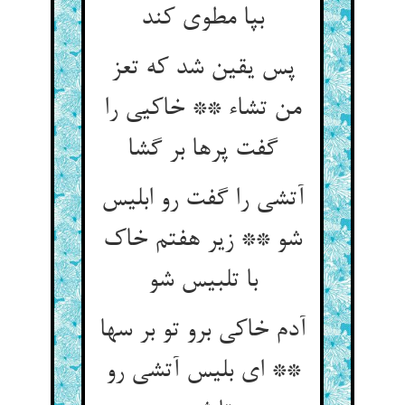
بپا مطوی کند
پس یقین شد که تعز
من تشاء ** خاکیی را
گفت پرها بر گشا
آتشی را گفت رو ابلیس
شو ** زیر هفتم خاک
با تلبیس شو
آدم خاکی برو تو بر سها
** ای بلیس آتشی رو