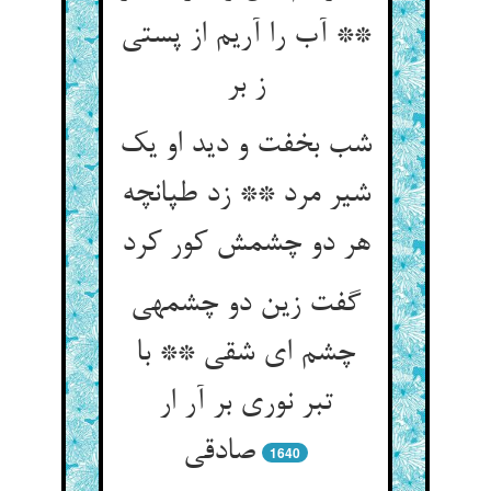
** آب را آریم از پستی
ز بر
شب بخفت و دید او یک
شیر مرد ** زد طپانچه
هر دو چشمش کور کرد
گفت زین دو چشمه‏ی
چشم ای شقی ** با
تبر نوری بر آر ار
صادقی‏
1640