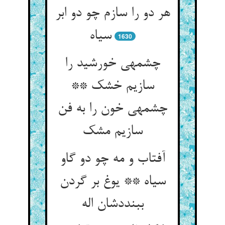
هر دو را سازم چو دو ابر
سیاه‏
1630
چشمه‏ی خورشید را
سازیم خشک **
چشمه‏ی خون را به فن
سازیم مشک‏
آفتاب و مه چو دو گاو
سیاه ** یوغ بر گردن
ببنددشان اله‏