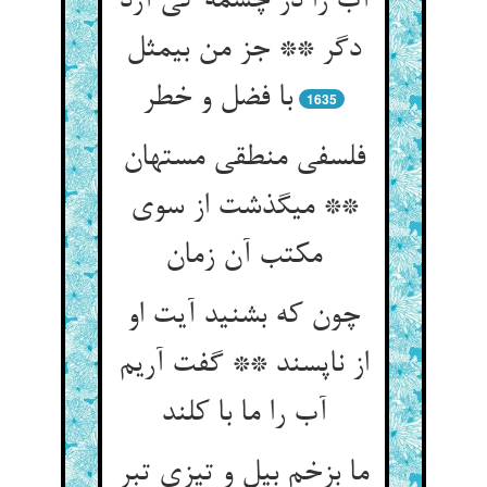
آب را در چشمه کی آرد
دگر ** جز من بی‏مثل
با فضل و خطر
1635
فلسفی منطقی مستهان
** می‏گذشت از سوی
مکتب آن زمان‏
چون که بشنید آیت او
از ناپسند ** گفت آریم
آب را ما با کلند
ما بزخم بیل و تیزی تبر