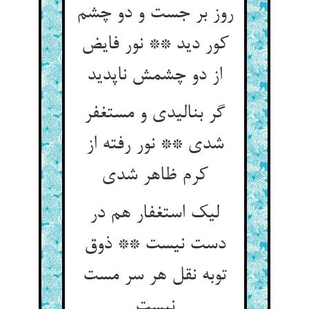
روز بر جست و دو چشم
کور دید ** نور فایض
از دو چشمش ناپدید
گر بنالیدی و مستغفر
شدی ** نور رفته از
کرم ظاهر شدی‏
لیک استغفار هم در
دست نیست ** ذوق
توبه نقل هر سر مست
نیست‏