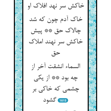
خاکش سر نهد افلاک او
خاک آدم چون که شد
چالاک حق ** پیش
خاکش سر نهند املاک
حق‏
السماء انشقت آخر از
چه بود ** از یکی
چشمی که خاکی بر
گشود
1615