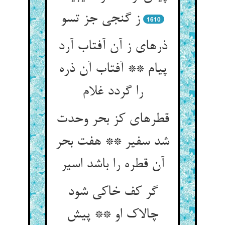
ز گنجی جز تسو
1610
ذره‏ای ز آن آفتاب آرد
پیام ** آفتاب آن ذره
را گردد غلام‏
قطره‏ای کز بحر وحدت
شد سفیر ** هفت بحر
آن قطره را باشد اسیر
گر کف خاکی شود
چالاک او ** پیش