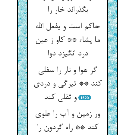
بگذراند خار را
حاکم است و یفعل الله
ما یشاء ** کاو ز عین
درد انگیزد دوا
گر هوا و نار را سفلی
کند ** تیرگی و دردی
و ثقلی کند
1620
ور زمین و آب را علوی
کند ** راه گردون را