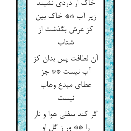
خاک از دردی نشیند
زیر آب ** خاک بین
کز عرش بگذشت از
شتاب‏
آن لطافت پس بدان کز
آب نیست ** جز
عطای مبدع وهاب
نیست‏
گر کند سفلی هوا و نار
را ** ور ز گل او