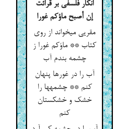
انکار فلسفی بر قرائت
إن أصبح ماؤکم غورا
مقریی می‏خواند از روی
کتاب ** ماؤکم غورا ز
چشمه بندم آب‏
آب را در غورها پنهان
کنم ** چشمه‏ها را
خشک و خشکستان
کنم‏