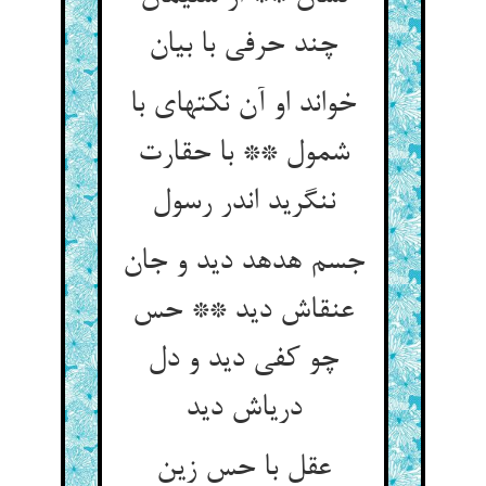
چند حرفی با بیان‏
خواند او آن نکتهای با
شمول ** با حقارت
ننگرید اندر رسول‏
جسم هدهد دید و جان
عنقاش دید ** حس
چو کفی دید و دل
دریاش دید
عقل با حس زین