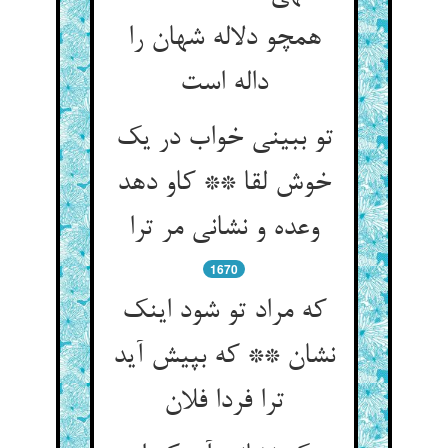
همچو دلاله شهان را
داله است‏
تو ببینی خواب در یک
خوش لقا ** کاو دهد
وعده و نشانی مر ترا
1670
که مراد تو شود اینک
نشان ** که بپیش آید
ترا فردا فلان‏