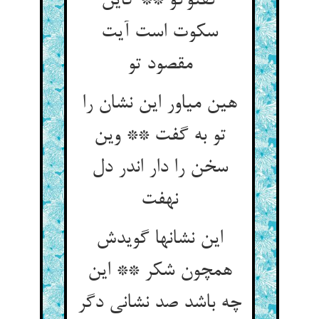
گفت‏وگو ** کاین
سکوت است آیت
مقصود تو
هین میاور این نشان را
تو به گفت ** وین
سخن را دار اندر دل
نهفت‏
این نشانها گویدش
همچون شکر ** این
چه باشد صد نشانی دگر