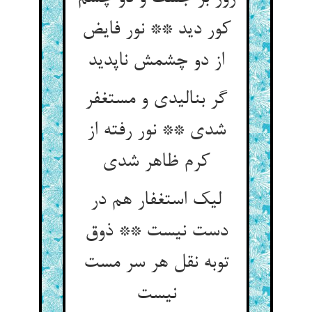
کور دید ** نور فایض
از دو چشمش ناپدید
گر بنالیدی و مستغفر
شدی ** نور رفته از
کرم ظاهر شدی‏
لیک استغفار هم در
دست نیست ** ذوق
توبه نقل هر سر مست
نیست‏