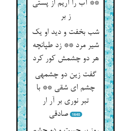
** آب را آریم از پستی
ز بر
شب بخفت و دید او یک
شیر مرد ** زد طپانچه
هر دو چشمش کور کرد
گفت زین دو چشمه‏ی
چشم ای شقی ** با
تبر نوری بر آر ار
صادقی‏
1640
روز بر جست و دو چشم