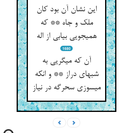
این نشان آن بود کان
ملک و جاه ** که
همی‏جویی بیابی از اله‏
1680
آن که می‏گریی به
شبهای دراز ** و انکه
می‏سوزی سحرگه در نیاز