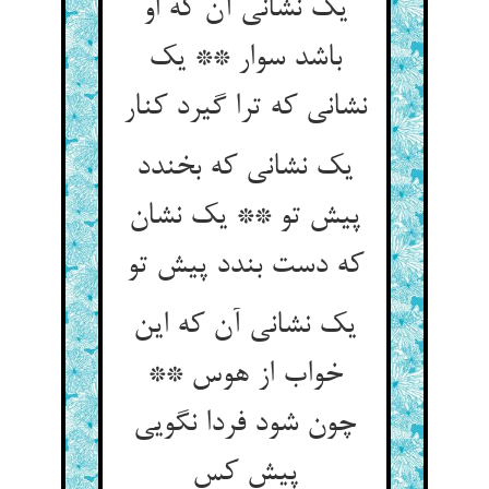
یک نشانی آن که او
باشد سوار ** یک
نشانی که ترا گیرد کنار
یک نشانی که بخندد
پیش تو ** یک نشان
که دست بندد پیش تو
یک نشانی آن که این
خواب از هوس **
چون شود فردا نگویی
پیش کس‏