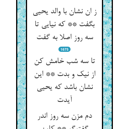
ز ان نشان با والد یحیی
بگفت ** که نیایی تا
سه روز اصلا به گفت‏
1675
تا سه شب خامش کن
از نیک و بدت ** این
نشان باشد که یحیی
آیدت‏
دم مزن سه روز اندر