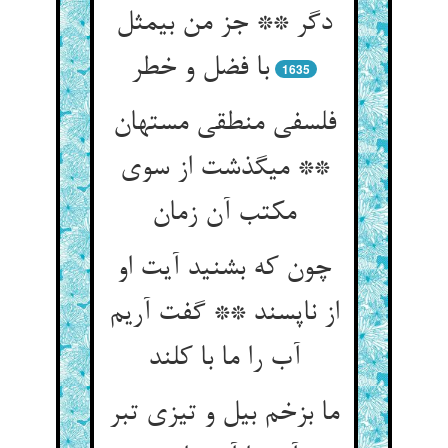
دگر ** جز من بی‏مثل
با فضل و خطر
1635
فلسفی منطقی مستهان
** می‏گذشت از سوی
مکتب آن زمان‏
چون که بشنید آیت او
از ناپسند ** گفت آریم
آب را ما با کلند
ما بزخم بیل و تیزی تبر