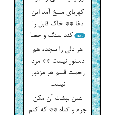
کهربای مسخ آمد این
دغا ** خاک قابل را
کند سنگ و حصا
1650
هر دلی را سجده هم
دستور نیست ** مزد
رحمت قسم هر مزدور
نیست‏
هین بپشت آن مکن
جرم و گناه ** که کنم