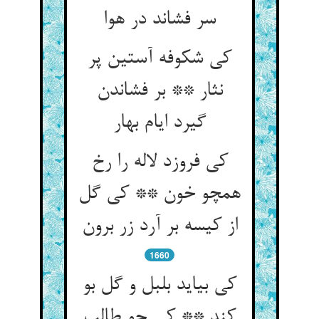
سر فشاند در هوا
کی شکوفه آستین پر
نثار ** بر فشاندن
گیرد ایام بهار
کی فروزد لاله را رخ
همچو خون ** کی گل
از کیسه بر آرد زر برون‏
1660
کی بیاید بلبل و گل بو
کند ** کی چو طالب