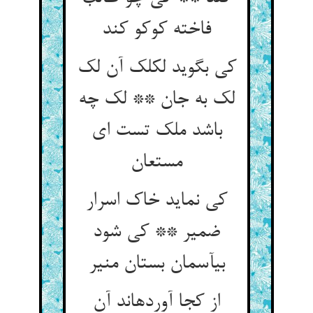
فاخته کوکو کند
کی بگوید لکلک آن لک
لک به جان ** لک چه
باشد ملک تست ای
مستعان‏
کی نماید خاک اسرار
ضمیر ** کی شود
بی‏آسمان بستان منیر
از کجا آورده‏اند آن