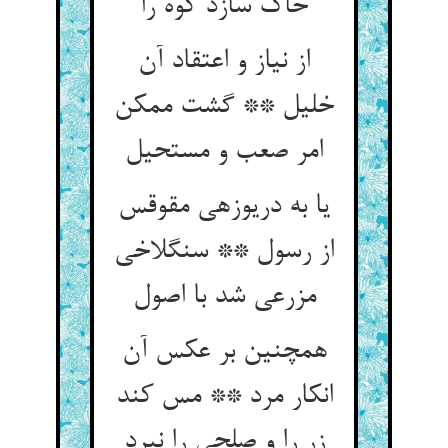
خاک سازد کوه را
از نیاز و اعتقاد آن
خلیل ** گشت ممکن
امر صعب و مستحیل‏
یا به دریوزه‏ی مقوقس
از رسول ** سنگ‏لاخی
مزرعی شد با اصول‏
همچنین بر عکس آن
انکار مرد ** مس کند
زر را و صلحی را نبرد