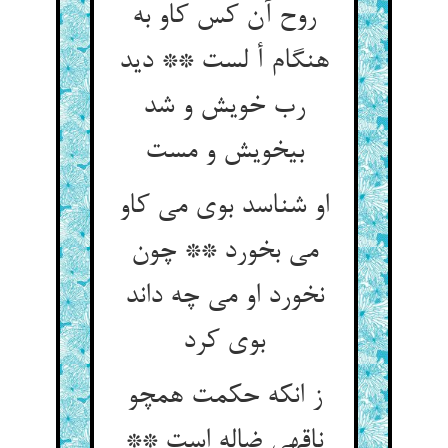
روح آن کس کاو به
هنگام أ لست ** دید
رب خویش و شد
بی‏خویش و مست‏
او شناسد بوی می کاو
می بخورد ** چون
نخورد او می چه داند
بوی کرد
ز انکه حکمت همچو
ناقه‏ی ضاله است **