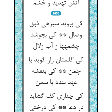
آتش تهدید و خشم‏
1655
کی بروید سبزه‏ی ذوق
وصال ** کی بجوشد
چشمه‏ها ز آب زلال‏
کی گلستان راز گوید با
چمن ** کی بنفشه
عهد بندد با سمن‏
کی چناری کف گشاید
در دعا ** کی درختی