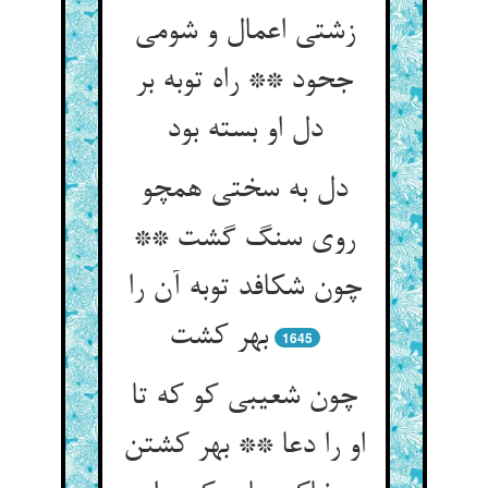
زشتی اعمال و شومی
جحود ** راه توبه بر
دل او بسته بود
دل به سختی همچو
روی سنگ گشت **
چون شکافد توبه آن را
بهر کشت‏
1645
چون شعیبی کو که تا
او را دعا ** بهر کشتن