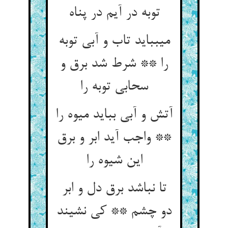
توبه در آیم در پناه‏
می‏بباید تاب و آبی توبه
را ** شرط شد برق و
سحابی توبه را
آتش و آبی بباید میوه را
** واجب آید ابر و برق
این شیوه را
تا نباشد برق دل و ابر
دو چشم ** کی نشیند