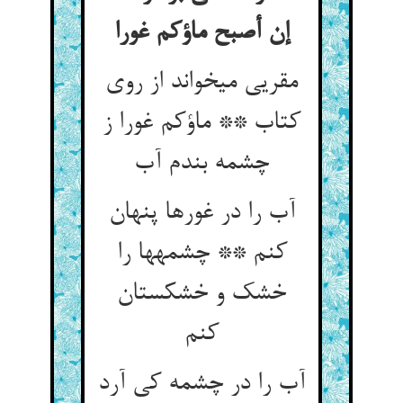
إن أصبح ماؤکم غورا
مقریی می‏خواند از روی
کتاب ** ماؤکم غورا ز
چشمه بندم آب‏
آب را در غورها پنهان
کنم ** چشمه‏ها را
خشک و خشکستان
کنم‏
آب را در چشمه کی آرد