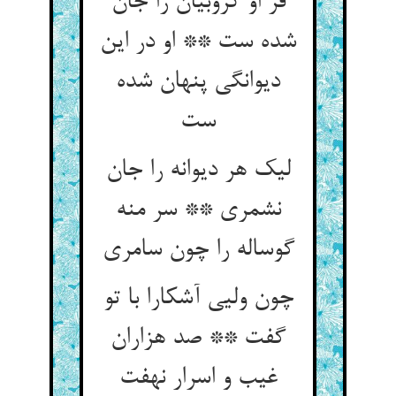
فر او کروبیان را جان
شده ست ** او در این
دیوانگی پنهان شده
ست‏
لیک هر دیوانه را جان
نشمری ** سر منه
گوساله را چون سامری‏
چون ولیی آشکارا با تو
گفت ** صد هزاران
غیب و اسرار نهفت‏