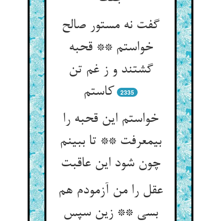
گفت نه مستور صالح
خواستم ** قحبه
گشتند و ز غم تن
کاستم‏
2335
خواستم این قحبه را
بی‏معرفت ** تا ببینم
چون شود این عاقبت‏
عقل را من آزمودم هم
بسی ** زین سپس