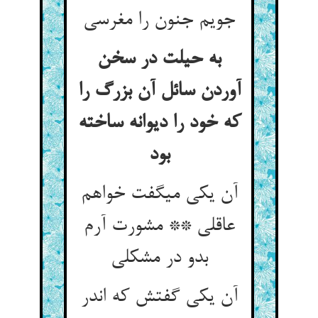
جویم جنون را مغرسی‏
به حیلت در سخن
آوردن سائل آن بزرگ را
که خود را دیوانه ساخته
بود
آن یکی می‏گفت خواهم
عاقلی ** مشورت آرم
بدو در مشکلی‏
آن یکی گفتش که اندر