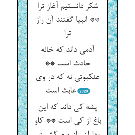
شکر دانستیم آغاز ترا
** انبیا گفتند آن راز
ترا
آدمی داند که خانه
حادث است **
عنکبوتی نه که در وی
عابث است‏
2320
پشه کی داند که این
باغ از کی است ** کاو
بهاران زاد و مرگش در