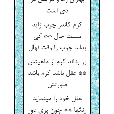
دی است‏
کرم کاندر چوب زاید
سست حال ** کی
بداند چوب را وقت نهال‏
ور بداند کرم از ماهیتش
** عقل باشد کرم باشد
صورتش‏
عقل خود را می‏نماید
رنگها ** چون پری دور