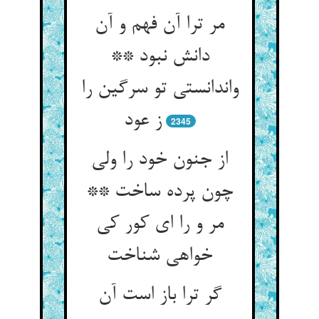
مر ترا آن فهم و آن
دانش نبود **
واندانستی تو سرگین را
ز عود
2345
از جنون خود را ولی
چون پرده ساخت **
مر و را ای کور کی
خواهی شناخت‏
گر ترا باز است آن