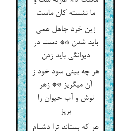
ماست ** عاریه ست و
ما نشسته کان ماست‏
زین خرد جاهل همی
باید شدن ** دست در
دیوانگی باید زدن‏
هر چه بینی سود خود ز
آن می‏گریز ** زهر
نوش و آب حیوان را
بریز
هر که بستاند ترا دشنام