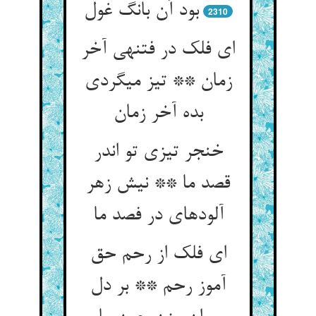
بود آن بانگ غول‏
2310
ای فلک در فتنه‏ی آخر
زمان ** تیز می‏گردی
بده آخر زمان‏
خنجر تیزی تو اندر
قصد ما ** نیش زهر
آلوده‏ای در فصد ما
ای فلک از رحم حق
آموز رحم ** بر دل