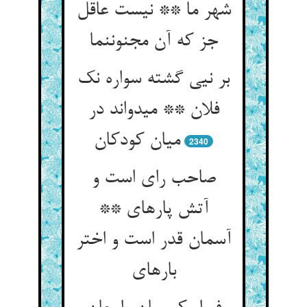
شهر ما ** نیست عاقل
جز که آن مجنون‏نما
بر نیی گشته سواره نک
فلان ** می‏دواند در
میان کودکان‏
2340
صاحب رای است و
آتش پاره‏ای **
آسمان قدر است و اختر
باره‏ای‏