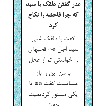
عذر گفتن دلقک با سید
که چرا فاحشه را نکاح
کرد
گفت با دلقک شبی
سید اجل ** قحبه‏ای
را خواستی تو از عجل‏
با من این را باز
می‏بایست گفت ** تا
یکی مستور کردیمیت
جفت‏