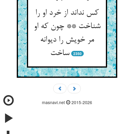
کس نداند از خرد او را
شناخت ** چون که او
مر خویش را دیوانه
ساخت‏
2350
masnavi.net
2015-2026