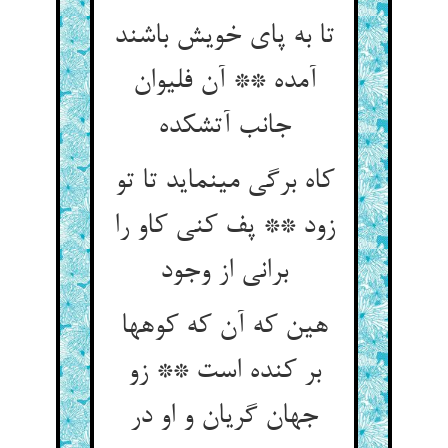
تا به پای خویش باشند
آمده ** آن فلیوان
جانب آتش‏کده‏
کاه برگی می‏نماید تا تو
زود ** پف کنی کاو را
برانی از وجود
هین که آن که کوهها
بر کنده است ** زو
جهان گریان و او در