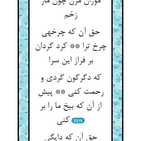
موران مزن چون مار
زخم‏
حق آن که چرخه‏ی
چرخ ترا ** کرد گردان
بر فراز این سرا
که دگرگون گردی و
رحمت کنی ** پیش
از آن که بیخ ما را بر
کنی‏
2315
حق آن که دایگی