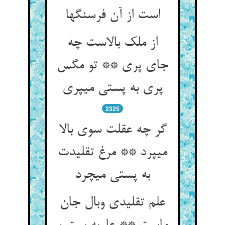
است از آن فرسنگ‏ها
از ملک بالاست چه
جای پری ** تو مگس
پری به پستی می‏پری‏
2325
گر چه عقلت سوی بالا
می‏پرد ** مرغ تقلیدت
به پستی می‏چرد
علم تقلیدی وبال جان