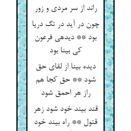
راند از سر مردی و زور
چون در آید در تگ دریا
بود ** دیده‏ی فرعون
کی بینا بود
دیده بینا از لقای حق
شود ** حق کجا هم
راز هر احمق شود
قند بیند خود شود زهر
قتول ** راه بیند خود