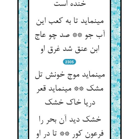
خنده است‏
می‏نماید تا به کعب این
آب جو ** صد چو عاج
ابن عنق شد غرق او
2305
می‏نماید موج خونش تل
مشک ** می‏نماید قعر
دریا خاک خشک‏
خشک دید آن بحر را
فرعون کور ** تا در او