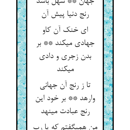
جهان ** سهل باشد
رنج دنیا پیش آن‏
ای خنک آن کاو
جهادی می‏کند ** بر
بدن زجری و دادی
می‏کند
تا ز رنج آن جهانی
وارهد ** بر خود این
رنج عبادت می‏نهد
من همی‏گفتم که یا رب