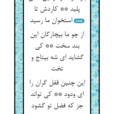
پلید ** کاردش تا
استخوان ما رسید
2445
از چو ما بی‏چارگان این
بند سخت ** کی
گشاید ای شه بی‏تاج و
تخت‏
این چنین قفل گران را
ای ودود ** کی تواند
جز که فضل تو گشود