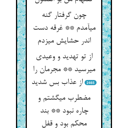
چون گرفتار گنه
می‏آمدم ** غرقه دست
اندر حشایش می‏زدم‏
از تو تهدید و وعیدی
می‏رسید ** مجرمان را
از عذاب بس شدید
2465
مضطرب می‏گشتم و
چاره نبود ** بند
محکم بود و قفل