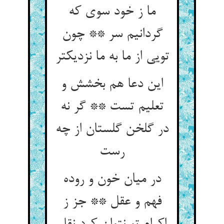
ما ز خود سوی که
گردانیم سر ** چون
تویی از ما به ما نزدیکتر
این دعا هم بخشش و
تعلیم تست ** گر نه
در گلخن گلستان از چه
رست‏
در میان خون و روده
فهم و عقل ** جز ز