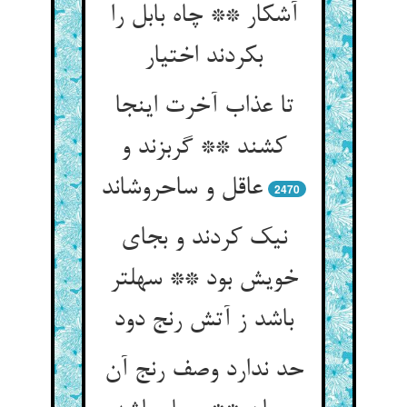
آشکار ** چاه بابل را
بکردند اختیار
تا عذاب آخرت اینجا
کشند ** گربزند و
عاقل و ساحروش‏اند
2470
نیک کردند و بجای
خویش بود ** سهلتر
باشد ز آتش رنج دود
حد ندارد وصف رنج آن