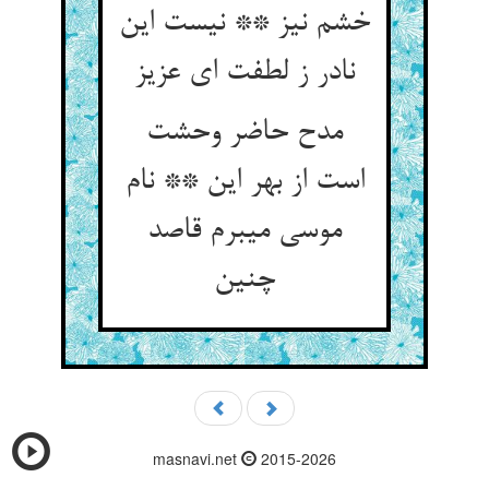
خشم نیز ** نیست این
نادر ز لطفت ای عزیز
مدح حاضر وحشت
است از بهر این ** نام
موسی می‏برم قاصد
چنین‏
masnavi.net
2015-2026