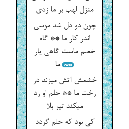
منزل لهب بر ما زدی‏
چون دو دل شد موسی
اندر کار ما ** گاه
خصم ماست گاهی یار
ما
2490
خشمش آتش می‏زند در
رخت ما ** حلم او رد
می‏کند تیر بلا
کی بود که حلم گردد