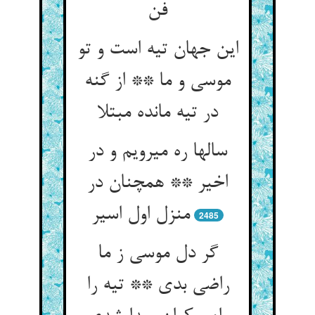
فن‏
این جهان تیه است و تو
موسی و ما ** از گنه
در تیه مانده مبتلا
سالها ره می‏رویم و در
اخیر ** همچنان در
منزل اول اسیر
2485
گر دل موسی ز ما
راضی بدی ** تیه را