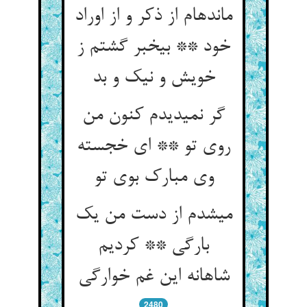
مانده‏ام از ذکر و از اوراد
خود ** بی‏خبر گشتم ز
خویش و نیک و بد
گر نمی‏دیدم کنون من
روی تو ** ای خجسته
وی مبارک بوی تو
می‏شدم از دست من یک
بارگی ** کردیم
شاهانه این غم خوارگی‏
2480