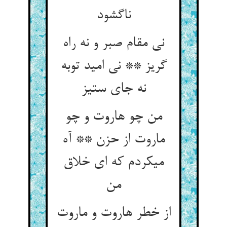
ناگشود
نی مقام صبر و نه راه
گریز ** نی امید توبه
نه جای ستیز
من چو هاروت و چو
ماروت از حزن ** آه
می‏کردم که ای خلاق
من‏
از خطر هاروت و ماروت