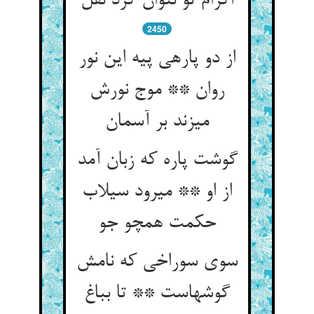
اکرام تو نتوان کرد نقل‏
2450
از دو پاره‏ی پیه این نور
روان ** موج نورش
می‏زند بر آسمان‏
گوشت پاره که زبان آمد
از او ** می‏رود سیلاب
حکمت همچو جو
سوی سوراخی که نامش
گوشهاست ** تا بباغ