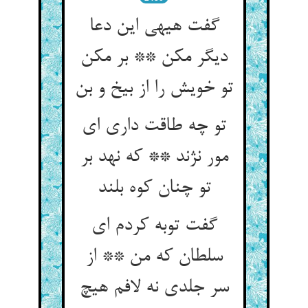
گفت هی‏هی این دعا
دیگر مکن ** بر مکن
تو خویش را از بیخ و بن‏
تو چه طاقت داری ای
مور نژند ** که نهد بر
تو چنان کوه بلند
گفت توبه کردم ای
سلطان که من ** از
سر جلدی نه لافم هیچ