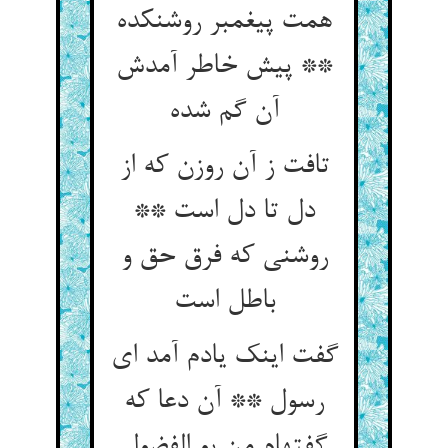
همت پیغمبر روشن‏کده
** پیش خاطر آمدش
آن گم شده‏
تافت ز آن روزن که از
دل تا دل است **
روشنی که فرق حق و
باطل است‏
گفت اینک یادم آمد ای
رسول ** آن دعا که
گفته‏ام من بو الفضول‏