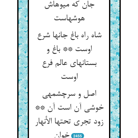
جان که میوه‏اش
هوشهاست‏
شاه راه باغ جانها شرع
اوست ** باغ و
بستانهای عالم فرع
اوست‏
اصل و سرچشمه‏ی
خوشی آن است آن **
زود تجری تحتها الأنهار
خوان‏
2455