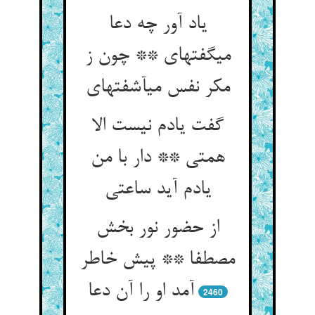
یاد آور چه دعا
می‏گفته‏ای ** چون ز
مکر نفس می‏آشفته‏ای‏
گفت یادم نیست الا
همتی ** دار با من
یادم آید ساعتی‏
از حضور نور بخش
مصطفا ** پیش خاطر
آمد او را آن دعا
2460