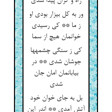
راه و کران پیدا شدی‏
ور به کل بیزار بودی او
ز ما ** کی رسیدی
خوانمان هیچ از سما
کی ز سنگی چشمه‏ها
جوشان شدی ** در
بیابان‏مان امان جان
شدی‏
بل به جای خوان خود
آتش آمدی ** اندر این