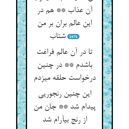
آن عذاب ** هم در
این عالم بران بر من
شتاب‏
2475
تا در آن عالم فراغت
باشدم ** در چنین
درخواست حلقه می‏زدم‏
این چنین رنجوریی
پیدام شد ** جان من
از رنج بی‏آرام شد