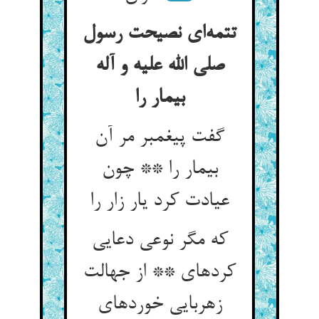
تتمه‌ای نصیحت رسول
صلی الله علیه و آله
بیمار را
گفت پیغمبر مر آن
بیمار را ** چون
عیادت کرد یار زار را
که مگر نوعی دعایی
کرده‏ای ** از جهالت
زهربایی خورده‏ای‏