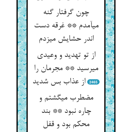
چون گرفتار گنه
می‏آمدم ** غرقه دست
اندر حشایش می‏زدم‏
از تو تهدید و وعیدی
می‏رسید ** مجرمان را
از عذاب بس شدید
2465
مضطرب می‏گشتم و
چاره نبود ** بند
محکم بود و قفل