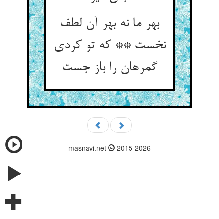
بهر ما نه بهر آن لطف
نخست ** که تو کردی
گمرهان را باز جست‏
masnavi.net
2015-2026