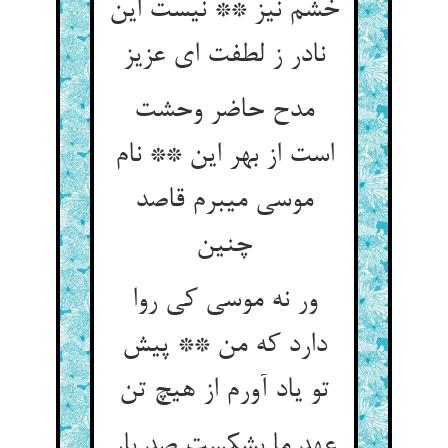
خشم نیز ** نیست این
نادر ز لطفت ای عزیز
مدح حاضر وحشت
است از بهر این ** نام
موسی می‏برم قاصد
چنین‏
ور نه موسی کی روا
دارد که من ** پیش
تو یاد آورم از هیچ تن‏
عهد ما بشکست صد بار