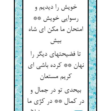
خویش را دیدیم و
رسوایی خویش **
امتحان ما مکن ای شاه
بیش‏
تا فضیحت‏های دیگر را
نهان ** کرده باشی ای
کریم مستعان‏
بی‏حدی تو در جمال و
در کمال ** در کژی ما