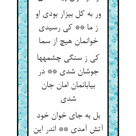
ور به کل بیزار بودی او
ز ما ** کی رسیدی
خوانمان هیچ از سما
کی ز سنگی چشمه‏ها
جوشان شدی ** در
بیابان‏مان امان جان
شدی‏
بل به جای خوان خود
آتش آمدی ** اندر این