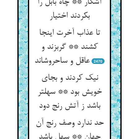
آشکار ** چاه بابل را
بکردند اختیار
تا عذاب آخرت اینجا
کشند ** گربزند و
عاقل و ساحروش‏اند
2470
نیک کردند و بجای
خویش بود ** سهلتر
باشد ز آتش رنج دود
حد ندارد وصف رنج آن
جهان ** سهل باشد