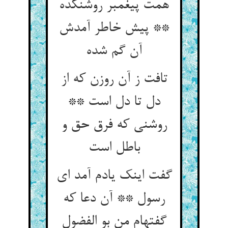
همت پیغمبر روشن‏کده
** پیش خاطر آمدش
آن گم شده‏
تافت ز آن روزن که از
دل تا دل است **
روشنی که فرق حق و
باطل است‏
گفت اینک یادم آمد ای
رسول ** آن دعا که
گفته‏ام من بو الفضول‏