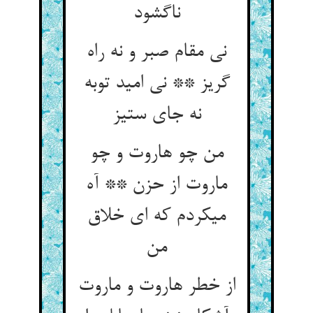
ناگشود
نی مقام صبر و نه راه
گریز ** نی امید توبه
نه جای ستیز
من چو هاروت و چو
ماروت از حزن ** آه
می‏کردم که ای خلاق
من‏
از خطر هاروت و ماروت