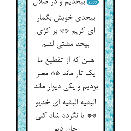
بی‏حدیم و در ضلال‏
2500
بی‏حدی خویش بگمار
ای کریم ** بر کژی
بی‏حد مشتی لئیم‏
هین که از تقطیع ما
یک تار ماند ** مصر
بودیم و یکی دیوار ماند
البقیه البقیه ای خدیو
** تا نگردد شاد کلی
جان دیو