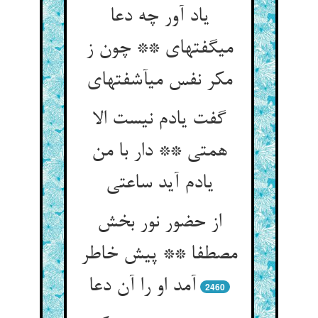
یاد آور چه دعا
می‏گفته‏ای ** چون ز
مکر نفس می‏آشفته‏ای‏
گفت یادم نیست الا
همتی ** دار با من
یادم آید ساعتی‏
از حضور نور بخش
مصطفا ** پیش خاطر
آمد او را آن دعا
2460