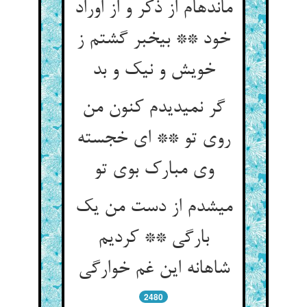
مانده‏ام از ذکر و از اوراد
خود ** بی‏خبر گشتم ز
خویش و نیک و بد
گر نمی‏دیدم کنون من
روی تو ** ای خجسته
وی مبارک بوی تو
می‏شدم از دست من یک
بارگی ** کردیم
شاهانه این غم خوارگی‏
2480