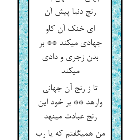
رنج دنیا پیش آن‏
ای خنک آن کاو
جهادی می‏کند ** بر
بدن زجری و دادی
می‏کند
تا ز رنج آن جهانی
وارهد ** بر خود این
رنج عبادت می‏نهد
من همی‏گفتم که یا رب