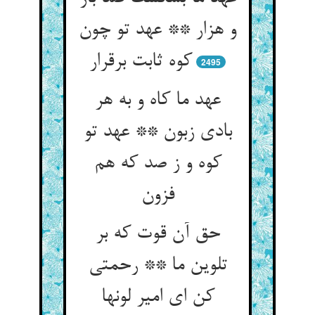
و هزار ** عهد تو چون
کوه ثابت برقرار
2495
عهد ما کاه و به هر
بادی زبون ** عهد تو
کوه و ز صد که هم
فزون‏
حق آن قوت که بر
تلوین ما ** رحمتی
کن ای امیر لونها