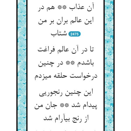
آن عذاب ** هم در
این عالم بران بر من
شتاب‏
2475
تا در آن عالم فراغت
باشدم ** در چنین
درخواست حلقه می‏زدم‏
این چنین رنجوریی
پیدام شد ** جان من
از رنج بی‏آرام شد