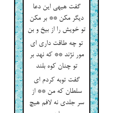
گفت هی‏هی این دعا
دیگر مکن ** بر مکن
تو خویش را از بیخ و بن‏
تو چه طاقت داری ای
مور نژند ** که نهد بر
تو چنان کوه بلند
گفت توبه کردم ای
سلطان که من ** از
سر جلدی نه لافم هیچ