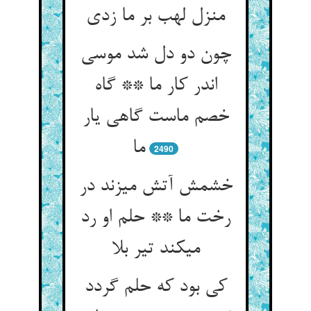
منزل لهب بر ما زدی‏
چون دو دل شد موسی
اندر کار ما ** گاه
خصم ماست گاهی یار
ما
2490
خشمش آتش می‏زند در
رخت ما ** حلم او رد
می‏کند تیر بلا
کی بود که حلم گردد