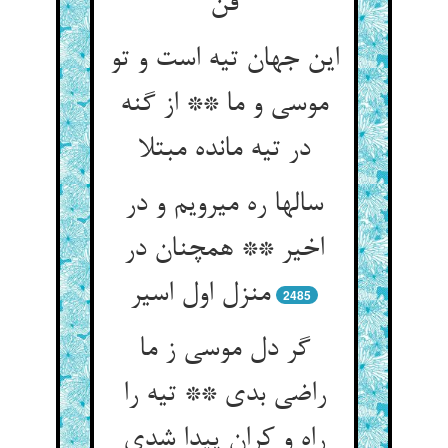
فن‏
این جهان تیه است و تو
موسی و ما ** از گنه
در تیه مانده مبتلا
سالها ره می‏رویم و در
اخیر ** همچنان در
منزل اول اسیر
2485
گر دل موسی ز ما
راضی بدی ** تیه را
راه و کران پیدا شدی‏