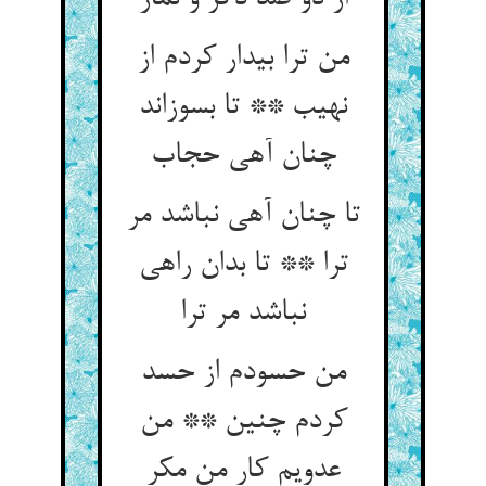
من ترا بیدار کردم از
نهیب ** تا بسوزاند
چنان آهی حجاب‏
تا چنان آهی نباشد مر
ترا ** تا بدان راهی
نباشد مر ترا
من حسودم از حسد
کردم چنین ** من
عدویم کار من مکر