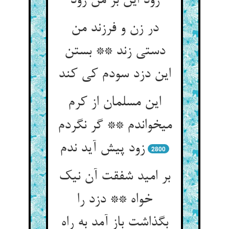
زود این بر من رود
در زن و فرزند من
دستی زند ** بستن
این دزد سودم کی کند
این مسلمان از کرم
می‏خواندم ** گر نگردم
زود پیش آید ندم‏
2800
بر امید شفقت آن نیک
خواه ** دزد را
بگذاشت باز آمد به راه‏