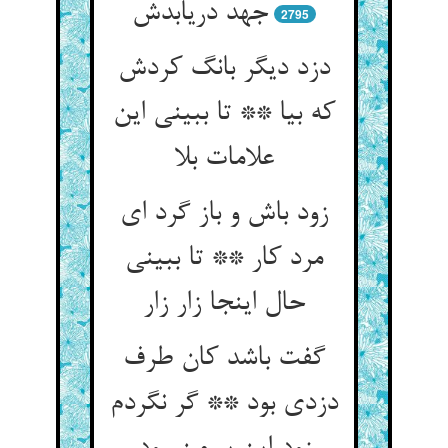
جهد دریابدش‏
2795
دزد دیگر بانگ کردش
که بیا ** تا ببینی این
علامات بلا
زود باش و باز گرد ای
مرد کار ** تا ببینی
حال اینجا زار زار
گفت باشد کان طرف
دزدی بود ** گر نگردم