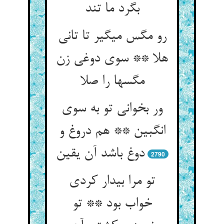
بگرد ما تند
رو مگس می‏گیر تا تانی
هلا ** سوی دوغی زن
مگسها را صلا
ور بخوانی تو به سوی
انگبین ** هم دروغ و
دوغ باشد آن یقین‏
2790
تو مرا بیدار کردی
خواب بود ** تو