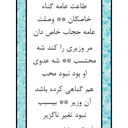
طاعت عامه گناه
خاصگان ** وصلت
عامه حجاب خاص دان‏
مر وزیری را کند شه
محتسب ** شه عدوی
او بود نبود محب‏
هم گناهی کرده باشد
آن وزیر ** بی‏سبب
نبود تغیر ناگزیر