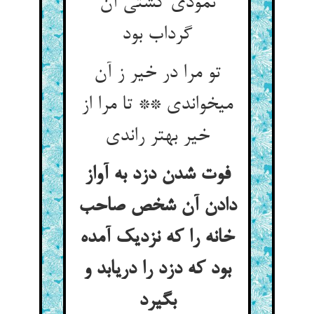
نمودی کشتی آن
گرداب بود
تو مرا در خیر ز آن
می‏خواندی ** تا مرا از
خیر بهتر راندی‏
فوت شدن دزد به آواز
دادن آن شخص صاحب
خانه را که نزدیک آمده
بود که دزد را دریابد و
بگیرد