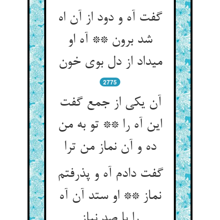
گفت آه و دود از آن اه
شد برون ** آه او
می‏داد از دل بوی خون‏
2775
آن یکی از جمع گفت
این آه را ** تو به من
ده و آن نماز من ترا
گفت دادم آه و پذرفتم
نماز ** او ستد آن آه
را با صد نیاز