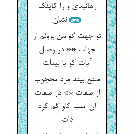
رهانیدی و را کاینک
نشان‏
2810
تو جهت گو من برونم از
جهات ** در وصال
آیات کو یا بینات‏
صنع بیند مرد محجوب
از صفات ** در صفات
آن است کاو گم کرد
ذات‏