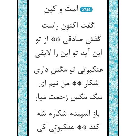
است و کین‏
2785
گفت اکنون راست
گفتی صادقی ** از تو
این آید تو این را لایقی‏
عنکبوتی تو مگس داری
شکار ** من نیم ای
سگ مگس زحمت میار
باز اسپیدم شکارم شه
کند ** عنکبوتی کی