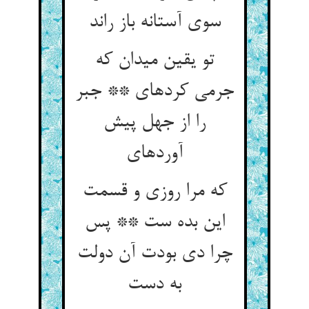
سوی آستانه باز راند
تو یقین می‏دان که
جرمی کرده‏ای ** جبر
را از جهل پیش
آورده‏ای‏
که مرا روزی و قسمت
این بده ست ** پس
چرا دی بودت آن دولت
به دست‏