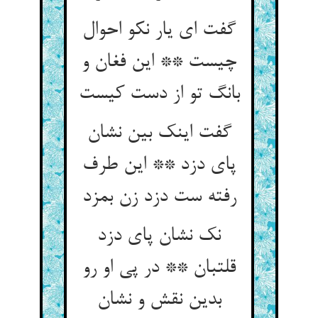
گفت ای یار نکو احوال
چیست ** این فغان و
بانگ تو از دست کیست‏
گفت اینک بین نشان
پای دزد ** این طرف
رفته ست دزد زن بمزد
نک نشان پای دزد
قلتبان ** در پی او رو
بدین نقش و نشان‏