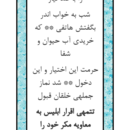
شب به خواب اندر
بگفتش هاتفی ** که
خریدی آب حیوان و
شفا
حرمت این اختیار و این
دخول ** شد نماز
جمله‏ی خلقان قبول‏
تتمه‏ی اقرار ابلیس به
معاویه مکر خود را