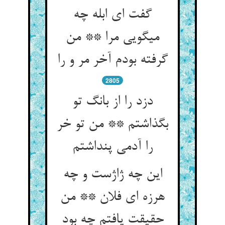
گفت ای ابله چه
می‏گویی مرا ** من
گرفته بودم آخر مر و را
2805
دزد را از بانگ تو
بگذاشتم ** من تو خر
را آدمی پنداشتم‏
این چه ژاژست و چه
هرزه ای فلان ** من
حقیقت یافتم چه بود