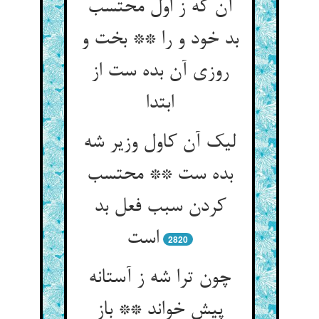
آن که ز اول محتسب
بد خود و را ** بخت و
روزی آن بده ست از
ابتدا
لیک آن کاول وزیر شه
بده ست ** محتسب
کردن سبب فعل بد
است‏
2820
چون ترا شه ز آستانه
پیش خواند ** باز