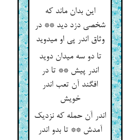
این بدان ماند که
شخصی دزد دید ** در
وثاق اندر پی او می‏دوید
تا دو سه میدان دوید
اندر پیش ** تا در
افگند آن تعب اندر
خویش‏
اندر آن حمله که نزدیک
آمدش ** تا بدو اندر