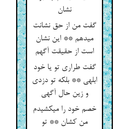
نشان‏
گفت من از حق نشانت
می‏دهم ** این نشان
است از حقیقت آگهم‏
گفت طراری تو یا خود
ابلهی ** بلکه تو دزدی
و زین حال آگهی‏
خصم خود را می‏کشیدم
من کشان ** تو