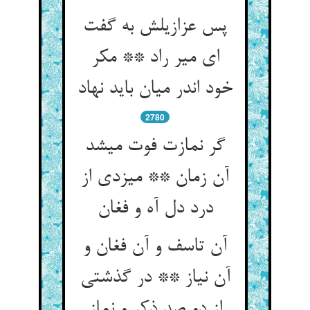
پس عزازیلش به گفت
ای میر راد ** مکر
خود اندر میان باید نهاد
2780
گر نمازت فوت می‏شد
آن زمان ** می‏زدی از
درد دل آه و فغان‏
آن تاسف و آن فغان و
آن نیاز ** در گذشتی
از دو صد ذکر و نماز