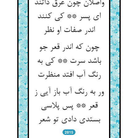
واصلان چون غرق ذاتند
ای پسر ** کی کنند
اندر صفات او نظر
چون که اندر قعر جو
باشد سرت ** کی به
رنگ آب افتد منظرت‏
ور به رنگ آب باز آیی ز
قعر ** پس پلاسی
بستدی دادی تو شعر
2815