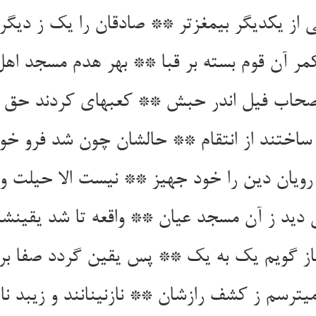
 از یکدیگر بی‏مغزتر ** صادقان را یک ز دیگر 
ر آن قوم بسته بر قبا ** بهر هدم مسجد اهل
صحاب فیل اندر حبش ** کعبه‏ای کردند حق 
اختند از انتقام ** حالشان چون شد فرو خوان
رویان دین را خود جهیز ** نیست الا حیلت و 
دید ز آن مسجد عیان ** واقعه تا شد یقینشا
 باز گویم یک به یک ** پس یقین گردد صفا بر
ی‏ترسم ز کشف رازشان ** نازنینانند و زیبد ناز