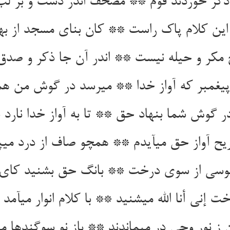
دگر خوردند قوم ** مصحف اندر دست و بر لب
این کلام پاک راست ** کان بنای مسجد از به
 مکر و حیله نیست ** اندر آن جا ذکر و صدق 
یغمبر که آواز خدا ** می‏رسد در گوش من ه
ر گوش شما بنهاد حق ** تا به آواز خدا نارد 
ح آواز حق می‏آیدم ** همچو صاف از درد می‏پال
وسی از سوی درخت ** بانگ حق بشنید کای 
خت إنی أنا الله می‏شنید ** با کلام انوار می‏آمد 
ز نور وحی در می‏ماندند ** باز نو سوگندها می‏