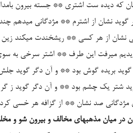
ان که دیده ست اشتری ** جسته بیرون بامداد 
 گوید نشان از اشترم ** مژدگانی می‏دهم چند
یی نشان از هر کسی ** ریش‏خندت می‏کند زین
دیم می‏رفت این طرف ** اشتر سرخی به سوی
گوید بریده گوش بود ** و آن دگر گوید جلش
د شتر یک چشم بود ** و آن دگر گوید ز گر ب
ی مژدگانی صد نشان ** از گزافه هر خسی کرده 
 در میان مذهبهای مخالف و بیرون شو و مخل