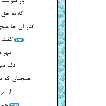
باز سوگند 
که به حق 
اندر آن جا هیچ
گفت پ
2880
مهر د
نک صری
همچنان که م
از در
چون 
2885