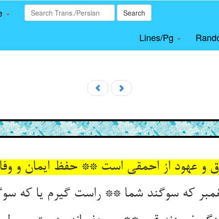
le
Search
Lines/Pg
Rand
 و عهود از احمقی است ** حفظ ایمان و وفا 
مبر که سوگند شما ** راست گیرم یا که سوگ