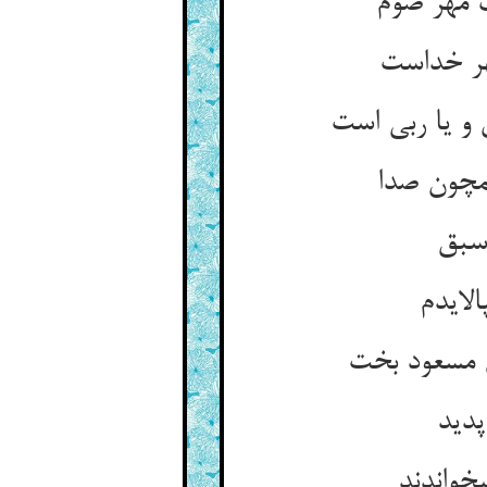
 مهر صوم‏
ر خداست‏
و یا ربی است‏
مچون صدا
سبق‏
ایدم‏
مسعود بخت‏
پدید
خواندند