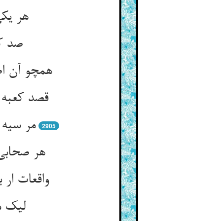
هر یکی
صد کم
همچو آن ا
قصد کعبه س
مر سیه 
2905
هر صحابی 
واقعات ار
لیک م