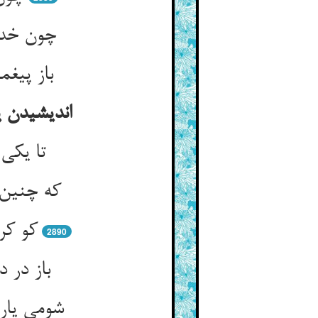
چون خدا 
باز پیغ
اندیشیدن ی
تا یکی 
که چنین 
کو کر
2890
باز در 
شومی یار