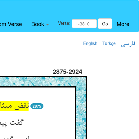
om Verse
Book
More
Verse:
Go
فارسی
Türkçe
English
2875-2924
نقض میثاق
2875
گفت پیغ