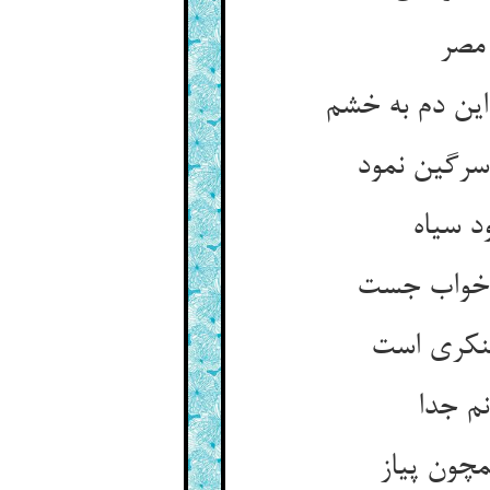
 مصر
ین دم به خشم‏
سرگین نمود
 سیاه‏
 خواب جست‏
منکری است‏
نم جدا
مچون پیاز