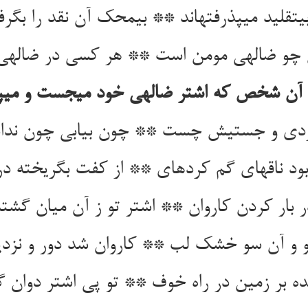
‏تقلید می‏پذرفته‏اند ** بی‏محک آن نقد را بگرفت
چو ضاله‏ی مومن است ** هر کسی در ضاله‏ی
آن شخص که اشتر ضاله‏ی خود می‏جست و می‏
دی و جستیش چست ** چون بیابی چون ندان
ود ناقه‏ای گم کرده‏ای ** از کفت بگریخته در 
ر بار کردن کاروان ** اشتر تو ز آن میان گشته 
و و آن سو خشک لب ** کاروان شد دور و نز
ه بر زمین در راه خوف ** تو پی اشتر دوان گ