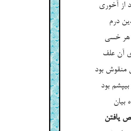
از آخوری‏
ین درم‏
 هر خسی‏
 آن علف‏
 منقوش بود
ی‏پشم بود
بیان‏
ص یافتن‏