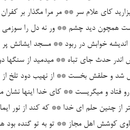
ی‏زارید کای علام سر ** مر مرا مگذار بر کفران
ت همچون دید چشم ** ور نه دل را سوزمی ا
ن اندیشه خوابش در ربود ** مسجد ایشانش پر 
اندر حدث جای تباه ** می‏دمید از سنگها دود
 شد و حلقش بخست ** از نهیب دود تلخ از
رو فتاد و می‏گریست ** کای خدا اینها نشان 
ر از چنین حلم ای خدا ** که کند از نور ایما
اوی کوشش اهل مجاز ** تو به تو گنده بود ه