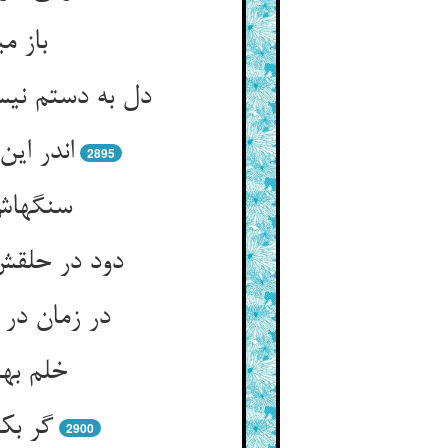
باز م
دل به دستم نیس
اندر ای
2895
سنگهاش 
دود در حلقش
در زمان در 
خلم بهت
گر بک
2900