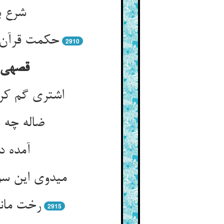
شرع بی
حکمت قرآن 
2910
قصه‏ی 
اشتری گم کر
ضاله چه ب
آمده د
می‏دوی این س
رخت ماند
2915