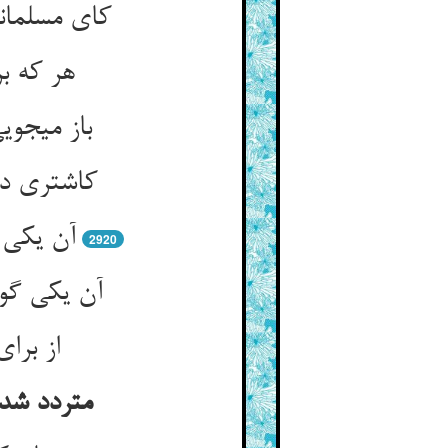
کای مسلمان
هر که بر
باز می‏جو
کاشتری دی
آن یکی 
2920
آن یکی گوی
از برا
متردد شدن