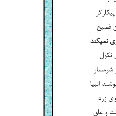
پیکارگر
 فصیح‏
ی نمی‏کند
 نکول‏
 شرمسار
شند انبیا
وی زرد
 و عاق‏