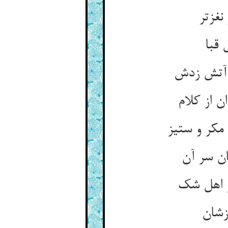
نغزتر
 قبا
آتش زدش‏
 از کلام‏
مکر و ستیز
ن سر آن‏
 اهل شک‏
شان‏