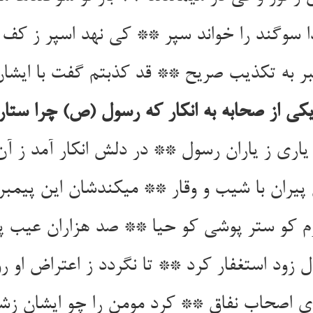
سوگند را خواند سپر ** کی نهد اسپر ز کف 
مبر به تکذیب صریح ** قد کذبتم گفت با ایشان
کی از صحابه به انکار که رسول (ص) چرا ستار
یاری ز یاران رسول ** در دلش انکار آمد ز آن
پیران با شیب و وقار ** می‏کندشان این پیمبر
م کو ستر پوشی کو حیا ** صد هزاران عیب پو
دل زود استغفار کرد ** تا نگردد ز اعتراض او ر
ی اصحاب نفاق ** کرد مومن را چو ایشان زشت