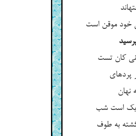
ه‏اند
 خود موقن است‏
پرسید
ی کان تست‏
پرده‏ای‏
نهان‏
دیک است شب‏
شته به طوف‏