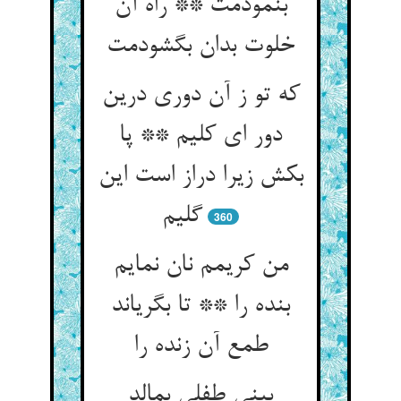
بنمودمت ** راه آن
خلوت بدان بگشودمت‏
که تو ز آن دوری درین
دور ای کلیم ** پا
بکش زیرا دراز است این
گلیم‏
360
من کریمم نان نمایم
بنده را ** تا بگریاند
طمع آن زنده را
بینی طفلی بمالد