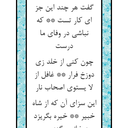
گفت هر چند این جز
ای کار تست ** که
نباشی در وفای ما
درست‏
چون کنی از خلد زی
دوزخ فرار ** غافل از
لا یستوی اصحاب نار
این سزای آن که از شاه
خبیر ** خیره بگریزد