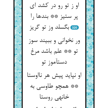
او ز تو رو در کشد ای
پر ستیز ** بندها را
بگسلد وز تو گریز
320
ور نخوانی و ببیند سوز
تو ** علم باشد مرغ
دست‏آموز تو
او نپاید پیش هر نااوستا
** همچو طاوسی به
خانه‏ی روستا