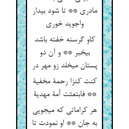
مادری ** تا شود بیدار
واجوید خوری‏
کاو گرسنه خفته باشد
بی‏خبر ** و آن دو
پستان می‏خلد زو مهر در
کنت کنزا رحمة مخفیة
** فابتعثت أمة مهدیة
هر کراماتی که می‏جویی
به جان ** او نمودت تا