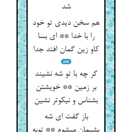
شد
هم سخن دیدی تو خود
را با خدا ** ای بسا
کاو زین گمان افتد جدا
340
گر چه با تو شه نشیند
بر زمین ** خویشتن
بشناس و نیکوتر نشین‏
باز گفت ای شه
پشیمان می‏شوم ** توبه