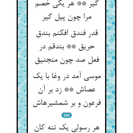
گیر ** هر یکی خصم
مرا چون پیل گیر
قدر فندق افکنم بندق
حریق ** بندقم در
فعل صد چون منجنیق‏
موسی آمد در وغا با یک
عصاش ** زد بر آن
فرعون و بر شمشیرهاش‏
350
هر رسولی یک تنه کان