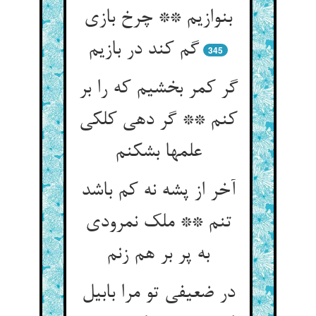
بنوازیم ** چرخ بازی
گم کند در بازیم‏
345
گر کمر بخشیم که را بر
کنم ** گر دهی کلکی
علمها بشکنم‏
آخر از پشه نه کم باشد
تنم ** ملک نمرودی
به پر بر هم زنم‏
در ضعیفی تو مرا بابیل