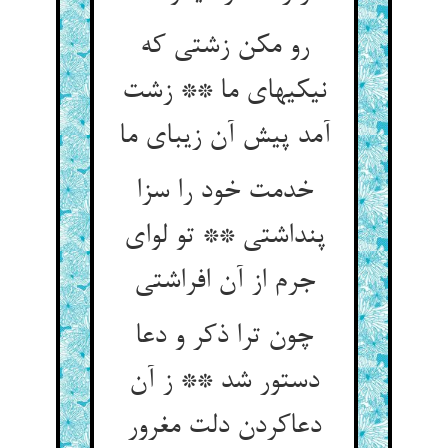
رو مکن زشتی که
نیکیهای ما ** زشت
آمد پیش آن زیبای ما
خدمت خود را سزا
پنداشتی ** تو لوای
جرم از آن افراشتی‏
چون ترا ذکر و دعا
دستور شد ** ز آن
دعاکردن دلت مغرور