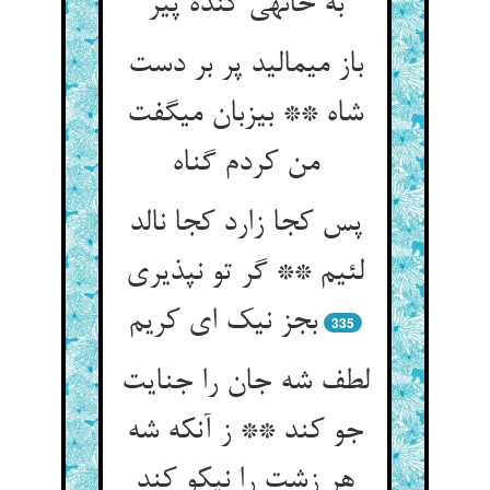
به خانه‏ی گنده پیر
باز می‏مالید پر بر دست
شاه ** بی‏زبان می‏گفت
من کردم گناه‏
پس کجا زارد کجا نالد
لئیم ** گر تو نپذیری
بجز نیک ای کریم‏
335
لطف شه جان را جنایت
جو کند ** ز آنکه شه
هر زشت را نیکو کند