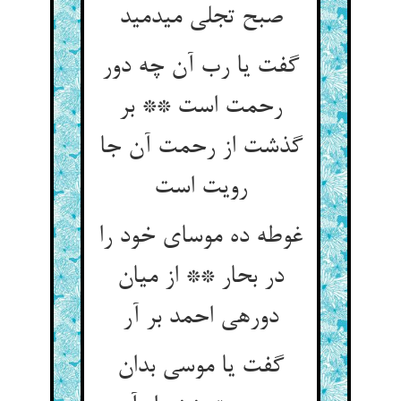
صبح تجلی می‏دمید
گفت یا رب آن چه دور
رحمت است ** بر
گذشت از رحمت آن جا
رویت است‏
غوطه ده موسای خود را
در بحار ** از میان
دوره‏ی احمد بر آر
گفت یا موسی بدان