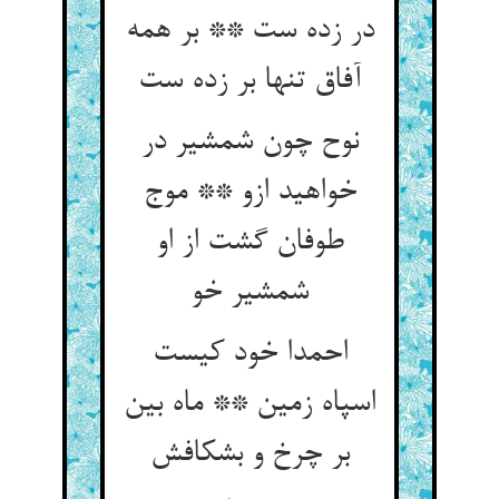
در زده ست ** بر همه
آفاق تنها بر زده ست‏
نوح چون شمشیر در
خواهید ازو ** موج
طوفان گشت از او
شمشیر خو
احمدا خود کیست
اسپاه زمین ** ماه بین
بر چرخ و بشکافش