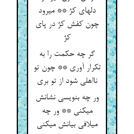
دلهای کژ ** می‏رود
چون کفش کژ در پای
کژ
گر چه حکمت را به
تکرار آوری ** چون تو
نااهلی شود از تو بری‏
ور چه بنویسی نشانش
می‏کنی ** ور چه
می‏لافی بیانش می‏کنی‏