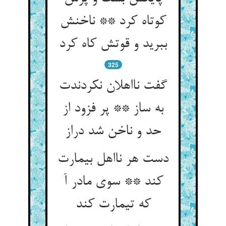
کوتاه کرد ** ناخنش
ببرید و قوتش کاه کرد
325
گفت نااهلان نکردندت
به ساز ** پر فزود از
حد و ناخن شد دراز
دست هر نااهل بیمارت
کند ** سوی مادر آ
که تیمارت کند