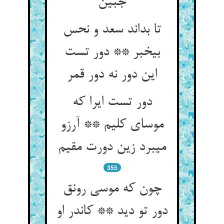
جبین‏
تا بداند سعد و نحس
بی‏خبر ** دور تست
این دور نه دور قمر
دور تست ایرا که
موسای کلیم ** آرزو
می‏برد زین دورت مقیم‏
355
چون که موسی رونق
دور تو دید ** کاندر او