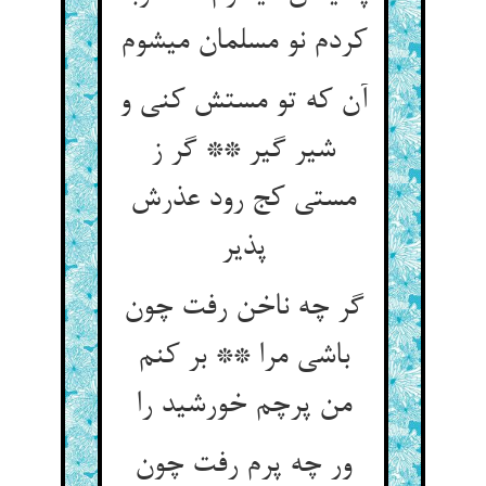
کردم نو مسلمان می‏شوم‏
آن که تو مستش کنی و
شیر گیر ** گر ز
مستی کج رود عذرش
پذیر
گر چه ناخن رفت چون
باشی مرا ** بر کنم
من پرچم خورشید را
ور چه پرم رفت چون