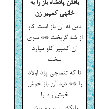
یافتن پادشاه باز را به
خانه‏ی کمپیر زن
دین نه آن باز است کاو
از شه گریخت ** سوی
آن کمپیر کاو می‏آرد
بیخت‏
تا که تتماجی پزد اولاد
را ** دید آن باز خوش
خوش زاد را
پایکش بست و پرش