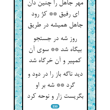
مهر جاهل را چنین دان
ای رفیق ** کژ رود
جاهل همیشه در طریق‏
روز شه در جستجو
بی‏گاه شد ** سوی آن
کمپیر و آن خرگاه شد
دید ناگه باز را در دود و
گرد ** شه بر او
بگریست زار و نوحه کرد
330