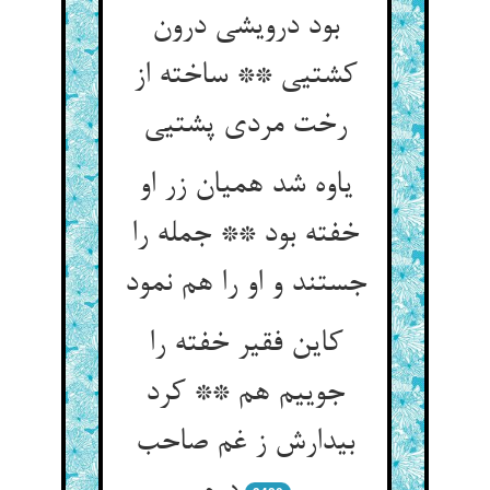
بود درویشی درون
کشتیی ** ساخته از
رخت مردی پشتیی‏
یاوه شد همیان زر او
خفته بود ** جمله را
جستند و او را هم نمود
کاین فقیر خفته را
جوییم هم ** کرد
بیدارش ز غم صاحب