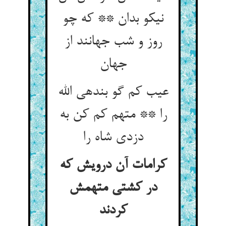
نیکو بدان ** که چو
روز و شب جهانند از
جهان‏
عیب کم گو بنده‏ی الله
را ** متهم کم کن به
دزدی شاه را
کرامات آن درویش که
در کشتی متهمش
کردند