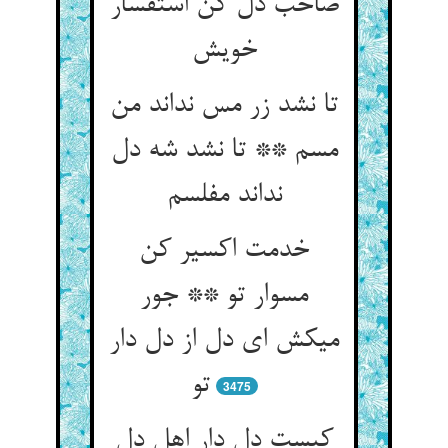
صاحب دل کن استفسار
خویش‏
تا نشد زر مس نداند من
مسم ** تا نشد شه دل
نداند مفلسم‏
خدمت اکسیر کن
مس‏وار تو ** جور
می‏کش ای دل از دل دار
تو
3475
کیست دل دار اهل دل