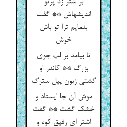
بر شتر زد پرتو
اندیشه‏اش ** گفت
بنمایم ترا تو باش
خوش‏
تا بیامد بر لب جوی
بزرگ ** کاندر او
گشتی زبون پیل سترگ‏
موش آن جا ایستاد و
خشک گشت ** گفت
اشتر ای رفیق کوه و