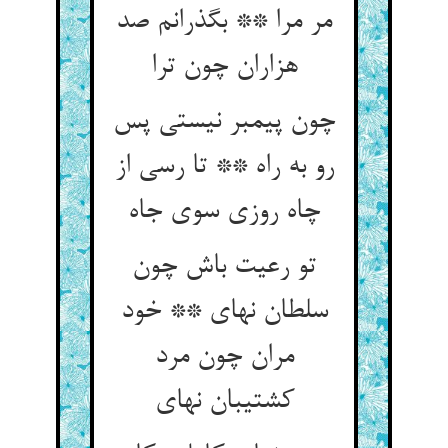
مر مرا ** بگذرانم صد
هزاران چون ترا
چون پیمبر نیستی پس
رو به راه ** تا رسی از
چاه روزی سوی جاه‏
تو رعیت باش چون
سلطان نه‏ای ** خود
مران چون مرد
کشتیبان نه‏ای‏