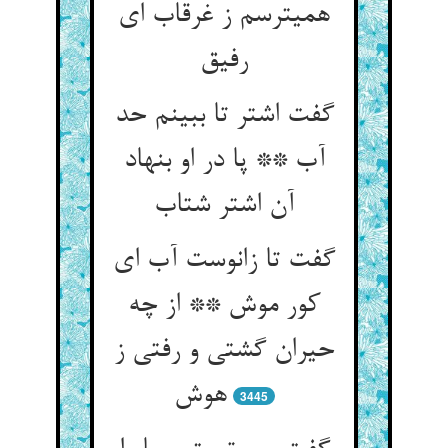
همی‏ترسم ز غرقاب ای
رفیق‏
گفت اشتر تا ببینم حد
آب ** پا در او بنهاد
آن اشتر شتاب‏
گفت تا زانوست آب ای
کور موش ** از چه
حیران گشتی و رفتی ز
هوش‏
3445