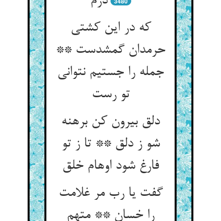
درم‏
3480
که در این کشتی
حرمدان گمشدست **
جمله را جستیم نتوانی
تو رست‏
دلق بیرون کن برهنه
شو ز دلق ** تا ز تو
فارغ شود اوهام خلق‏
گفت یا رب مر غلامت
را خسان ** متهم