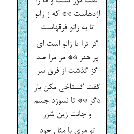
گفت مور تست و ما را
اژدهاست ** که ز زانو
تا به زانو فرق‏هاست‏
گر ترا تا زانو است ای
پر هنر ** مر مرا صد
گز گذشت از فرق سر
گفت گستاخی مکن بار
دگر ** تا نسوزد جسم
و جانت زین شرر
تو مری با مثل خود