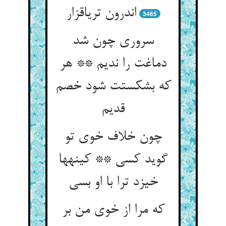
اندرون تریاق‏زار
3465
سروری چون شد
دماغت را ندیم ** هر
که بشکستت شود خصم
قدیم‏
چون خلاف خوی تو
گوید کسی ** کینه‏ها
خیزد ترا با او بسی‏
که مرا از خوی من بر