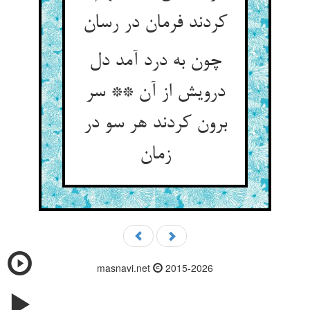
کردند فرمان در رسان‏
چون به درد آمد دل
درویش از آن ** سر
برون کردند هر سو در
زمان‏
masnavi.net
2015-2026