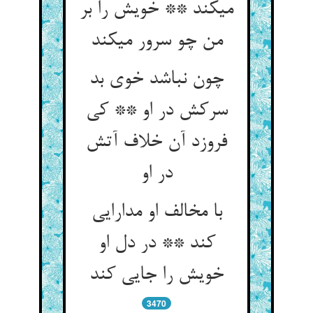
می‏کند ** خویش را بر
من چو سرور می‏کند
چون نباشد خوی بد
سرکش در او ** کی
فروزد آن خلاف آتش
در او
با مخالف او مدارایی
کند ** در دل او
خویش را جایی کند
3470