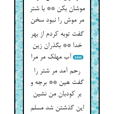
موشان بکن ** با شتر
مر موش را نبود سخن‏
گفت توبه کردم از بهر
خدا ** بگذران زین
آب مهلک مر مرا
3450
رحم آمد مر شتر را
گفت هین ** برجه و
بر کودبان من نشین‏
این گذشتن شد مسلم