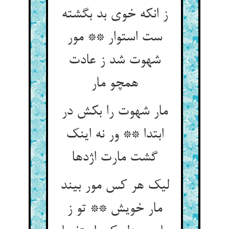
ز انکه خوی بد بگشته
ست استوار ** مور
شهوت شد ز عادت
همچو مار
مار شهوت را بکش در
ابتدا ** ور نه اینک
گشت مارت اژدها
لیک هر کس مور بیند
مار خویش ** تو ز