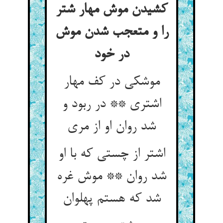
کشیدن موش مهار شتر
را و متعجب شدن موش
در خود
موشکی در کف مهار
اشتری ** در ربود و
شد روان او از مری‏
اشتر از چستی که با او
شد روان ** موش غره
شد که هستم پهلوان‏