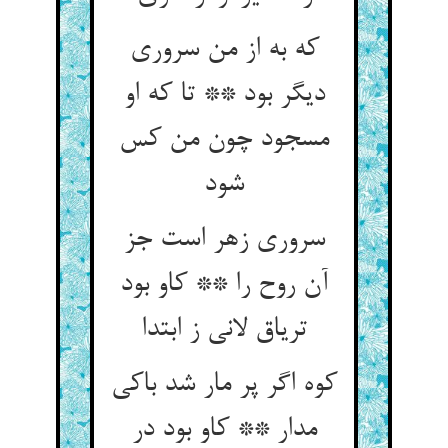
که به از من سروری
دیگر بود ** تا که او
مسجود چون من کس
شود
سروری زهر است جز
آن روح را ** کاو بود
تریاق لانی ز ابتدا
کوه اگر پر مار شد باکی
مدار ** کاو بود در