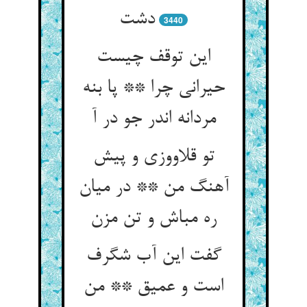
دشت‏
3440
این توقف چیست
حیرانی چرا ** پا بنه
مردانه اندر جو در آ
تو قلاووزی و پیش
آهنگ من ** در میان
ره مباش و تن مزن‏
گفت این آب شگرف
است و عمیق ** من