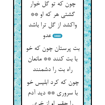
چون که تو گل خوار
گشتی هر که او **
واکشد از گل ترا باشد
عدو
3460
بت پرستان چون که خو
با بت کنند ** مانعان
راه بت را دشمنند
چون که کرد ابلیس خو
با سروری ** دید آدم
را حقیر او از خری‏