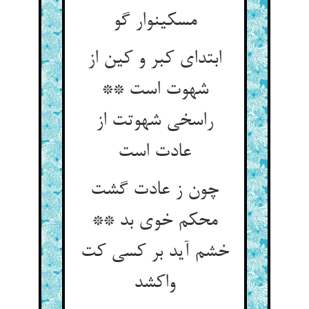
مسکین‏وار گو
ابتدای کبر و کین از
شهوت است **
راسخی شهوتت از
عادت است‏
چون ز عادت گشت
محکم خوی بد **
خشم آید بر کسی کت
واکشد