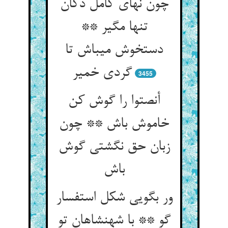
چون نه‏ای کامل دکان
تنها مگیر **
دست‏خوش می‏باش تا
گردی خمیر
3455
أنصتوا را گوش کن
خاموش باش ** چون
زبان حق نگشتی گوش
باش‏
ور بگویی شکل استفسار
گو ** با شهنشاهان تو